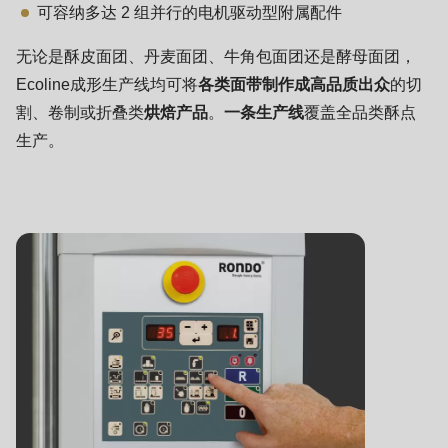
592
可容纳多达 2 组并行的电机驱动型附属配件
of
无论是酥皮面团、丹麦面团、牛角包面团还是酵母面团，
modules/custom/rondo_contact/src/ContactService.php
).
Ecoline成形生产线均可将
各类面带制作成高品质出众
的切
割、卷制或折叠类
烘焙产品
。
一条生产线
覆盖全品类酥点
Deprecated
生产。
function
:
mb_substr():
Passing
null
to
parameter
#1
($string)
of
type
string