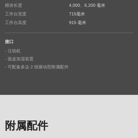
模块长度
4,000、6,200 毫米
State
工作台宽度
715毫米
工作台高度
915 毫米
电话
接口
- 注馅机
- 面皮加湿装置
您的留言
- 可配备多达 2 组驱动型附属配件
附
属
配
件
我已注意到隐私政策。
附属配件