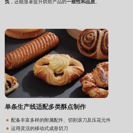
null
负
，还能显著提升烘焙产品的
一致性和品质
。
to
parameter
#1
($string)
of
type
string
is
deprecated
in
Drupal\rondo_contact\ContactService-
>Drupal\rondo_contact\
单条生产线适配多类酥点制作
{closure}
()
配备丰富多样的附属配件、切割滚刀及压花元件
(line
运用灵活的移动式成形切刀