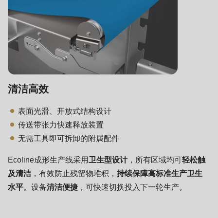
null
to
parameter
#1
($string)
of
type
清洁高效
string
表面光滑、开放式结构设计
is
传送带张力快速释放装置
deprecated
无需工具即可拆卸的附属配件
in
Drupal\rondo_contact\ContactService-
Ecoline成形生产线采用
卫生型设计
，所有区域均可
轻松触
>Drupal\rondo_contact\
及清洁
，有效防止残留物堆积，
持续保障高标准生产卫生
{closure}
水平
。设备
清洁便捷
，可快速切换投入下一轮生产。
()
(line