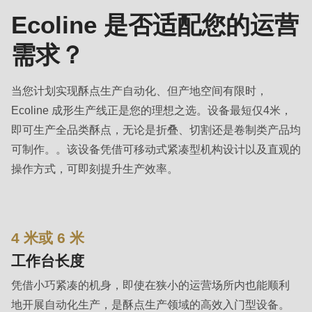
null
Ecoline 是否适配您的运营
to
parameter
需求？
#1
($string)
当您计划实现酥点生产自动化、但产地空间有限时，
of
Ecoline 成形生产线正是您的理想之选。设备最短仅4米，
type
即可生产全品类酥点，无论是折叠、切割还是卷制类产品均
string
可制作。。该设备凭借可移动式紧凑型机构设计以及直观的
is
操作方式，可即刻提升生产效率。
deprecated
in
Drupal\rondo_contact\ContactService-
4 米或 6 米
>Drupal\rondo_contact\
{closure}
工作台长度
()
凭借小巧紧凑的机身，即使在狭小的运营场所内也能顺利
(line
地开展自动化生产，是酥点生产领域的高效入门型设备。