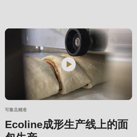
is
deprecated
in
Drupal\rondo_contact\ContactService-
>Drupal\rondo_contact\
{closure}
()
(line
597
of
modules/custom/rondo_contact/src/ContactService.php
).
Deprecated
可靠且精准
function
:
Ecoline成形生产线上的面
mb_substr():
Passing