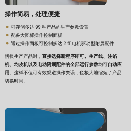
is
deprecated
操作简易，处理便捷
in
Drupal\rondo_contact\ContactService-
可存储多达 99 种产品的生产参数设置
>Drupal\rondo_contact\
配备大图标操作控制面板
{closure}
通过操作面板可控制多达 2 组电机驱动型附属配件
()
切换生产产品时，
直接选择新程序即可。生产线、注馅
(line
机、均皮机以及电动附属配件的全部运行参数
均可
自动应
597
用
。这样不但可有效规避操作失误，也极大地缩短了产品
of
切换时间。
modules/custom/rondo_contact/src/ContactService.php
).
Deprecated
function
:
mb_substr():
Passing