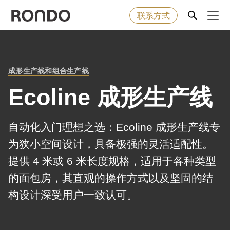
联系方式
Skip
to
Error
烘焙食品
Deprecated
main
message
成形生产线和组合生产线
function
:
BREADCRUMB
content
机器&工业型设备
mb_substr():
Ecoline 成形生产线
Passing
null
解决方案
自动化入门理想之选：Ecoline 成形生产线专
to
为狭小空间设计，具备极强的灵活适配性。
parameter
服务
提供 4 米或 6 米长度规格，适用于各种类型
#1
($string)
的面包房，其直观的操作方式以及坚固的结
公司
of
构设计深受用户一致认可。
type
string