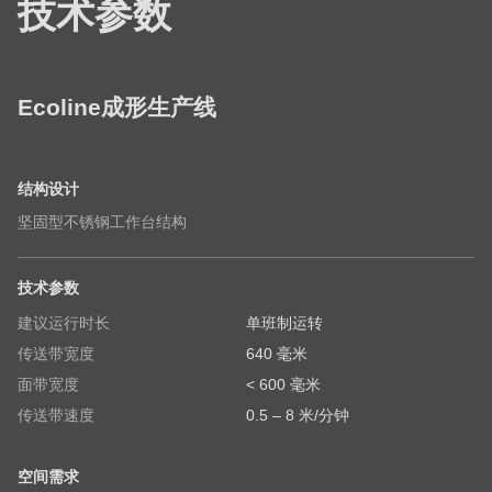
技术参数
Unternehmen
姓氏
-
Name
名字
-
Ecoline成形生产线
E-Mail
Vorname
-
姓氏
E-
结构设计
订阅我们的新闻资讯，不错过任何有关瑞士龙都产
Mail*
坚固型不锈钢工作台结构
品的新消息。
电子邮箱
技术参数
Land
建议运行时长
单班制运转
传送带宽度
640 毫米
订阅我们的新闻资讯，不错过任何有关瑞士龙都产
Ihre Nachricht
面带宽度
< 600 毫米
品的新消息。
传送带速度
0.5 – 8 米/分钟
国家
空间需求