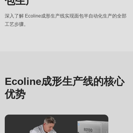
包生产
null
to
深入了解 Ecoline成形生产线实现面包半自动化生产的全部
parameter
工艺步骤。
#1
($string)
优
of
势
type
string
is
deprecated
Ecoline成形生产线的核心
in
优势
Drupal\rondo_contact\ContactService-
>Drupal\rondo_contact\
{closure}
()
(line