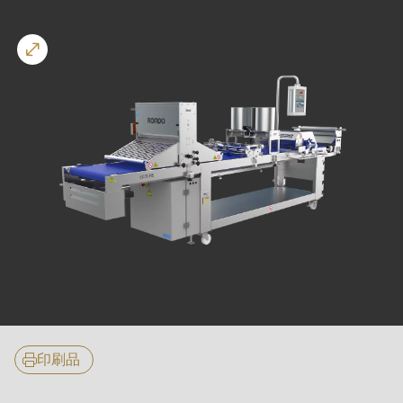
is
deprecated
Events
in
Newsletter
Drupal\rondo_contact\ContactService-
>Drupal\rondo_contact\
United States · CN
{closure}
()
(line
592
of
modules/custom/rondo_contact/src/ContactService.php
).
Deprecated
核
function
:
心
mb_substr():
印刷品
特
Passing
性