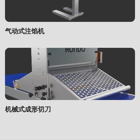
气动式注馅机
机械式成形切刀
辅
助