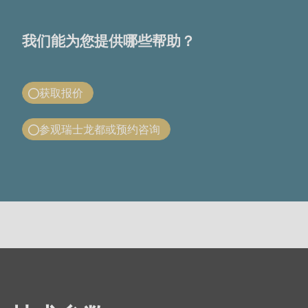
我们能为您提供哪些帮助？
获取报价
Ecoline 成形生产线报价
参观瑞士龙都或预约咨询
您需要获取瑞士龙都 Polyline 成形生产线的报价吗？
参观瑞士龙都或预约咨询
填写表单后，您所在地区的瑞士龙都联系负责人将与您
您是否希望获得专业咨询或现场体验 Ecoline成形生产
联系。
线的实际运作？欢迎联系我们：
Company
Newsletter-
技
我想要……
Element*
术
预约咨询
参
莅临瑞士龙都参观指导
名字
数
您的公司信息