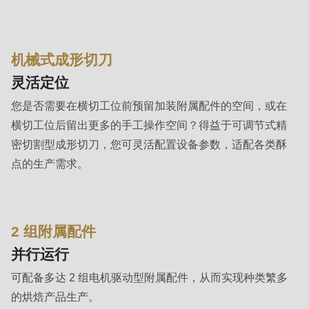
592
of
modules/custom/rondo_contact/src/ContactService.php
).
机械式成形切刀
Deprecated
灵活定位
function
:
您是否需要在横切工位前预留加装附属配件的空间，或在
mb_substr():
横切工位后留出更多的手工操作空间？得益于可调节式精
Passing
密切割型成形切刀，您可灵活配置设备参数，适配各类酥
null
点的生产需求。
to
parameter
#1
2 组附属配件
($string)
并行运行
of
type
可配备多达 2 组电机驱动型附属配件，从而实现种类繁多
string
的烘焙产品生产。