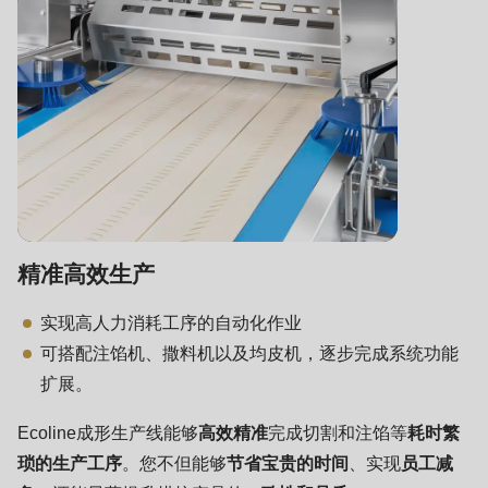
is
deprecated
in
Drupal\rondo_contact\ContactService-
>Drupal\rondo_contact\
{closure}
()
(line
592
精准高效生产
of
modules/custom/rondo_contact/src/ContactService.php
).
实现高人力消耗工序的自动化作业
可搭配注馅机、撒料机以及均皮机，逐步完成系统功能
Deprecated
扩展。
function
:
mb_substr():
Ecoline成形生产线能够
高效精准
完成切割和注馅等
耗时繁
Passing
琐的生产工序
。您不但能够
节省宝贵的时间
、实现
员工减