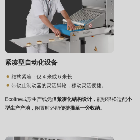
597
of
modules/custom/rondo_contact/src/ContactService.php
).
Deprecated
function
:
mb_substr():
紧凑型自动化设备
Passing
null
结构紧凑：仅 4 米或 6 米长
to
带锁止制动器的灵活脚轮，移动灵活便捷。
parameter
#1
Ecoline成形生产线凭借
紧凑化结构设计
，能够轻松适配
小
($string)
型生产产地
，闲置时还能
便捷推至一旁收纳
。
of
type
string