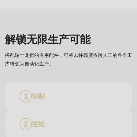
类
丰
富，
多
解锁无限生产可能
样
可
搭配瑞士龙都的专用配件，可将以往高度依赖人工的各个工
选
序转变为自动化生产。
切割
注馅