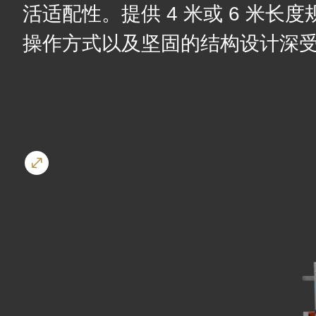
活适配性。提供 4 米或 6 米
($string)
of
操作方式以及坚固的结构设计深
type
string
is
deprecated
in
Drupal\rondo_contact\ContactService-
>Drupal\rondo_contact\
{closure}
()
(line
592
of