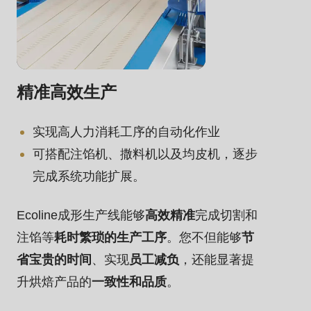
.php
).
精准高效生产
实现高人力消耗工序的自动化作业
可搭配注馅机、撒料机以及均皮机，逐步
完成系统功能扩展。
Ecoline成形生产线能够
高效精准
完成切割和
注馅等
耗时繁琐的生产工序
。您不但能够
节
省宝贵的时间
、实现
员工减负
，还能显著提
升烘焙产品的
一致性和品质
。