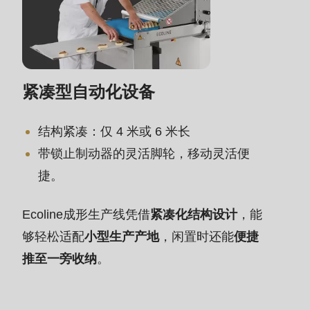
597
of
modules/custom/rondo_contact/src/ContactService
紧凑型自动化设备
结构紧凑：仅 4 米或 6 米长
带锁止制动器的灵活脚轮，移动灵活便
捷。
Ecoline成形生产线凭借
紧凑化结构设计
，能
够轻松适配
小型生产产地
，闲置时还能
便捷
推至一旁收纳
。