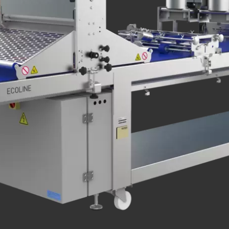
.php
).