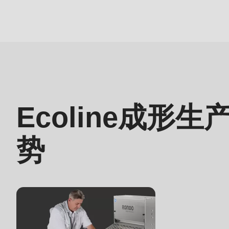
parameter
#1
($string)
优
of
势
type
string
is
Ecoline成形
deprecated
in
势
Drupal\rondo_contact\ContactService-
>Drupal\rondo_contact\
{closure}
()
(line