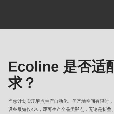
is
deprecated
in
Drupal\rondo_contact\ContactService-
核
>Drupal\rondo_contact\
心
{closure}
特
()
性
(line
Ecoline 是
592
of
求？
modules/custom/rondo_contact/src/ContactService
当您计划实现酥点生产自动化、但产地空间有限时，Ec
Deprecated
设备最短仅4米，即可生产全品类酥点，无论是折叠
function
: