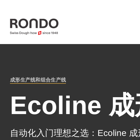
Skip
to
main
content
Error
Deprecated
message
function
:
成形生产线和组合生产线
mb_substr():
BREADCRUMB
Ecoline
Passing
null
to
parameter
自动化入门理想之选：Ecolin
#1