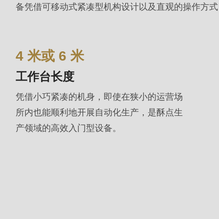
备凭借可移动式紧凑型机构设计以及直观的操作方式
mb_substr():
Passing
null
4 米或 6 米
to
parameter
工作台长度
#1
凭借小巧紧凑的机身，即使在狭小的运营场
($string)
所内也能顺利地开展自动化生产，是酥点生
of
产领域的高效入门型设备。
type
string
is
deprecated
in
Drupal\rondo_contact\ContactService-