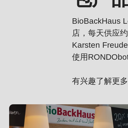
modules/custom/rondo_contact/src/ContactService
BioBackHa
Deprecated
店，每天供应约1
function
:
mb_substr():
Karsten F
Passing
使用RONDO
null
to
概
parameter
有兴趣了解更多
述
#1
($string)
of
type
string