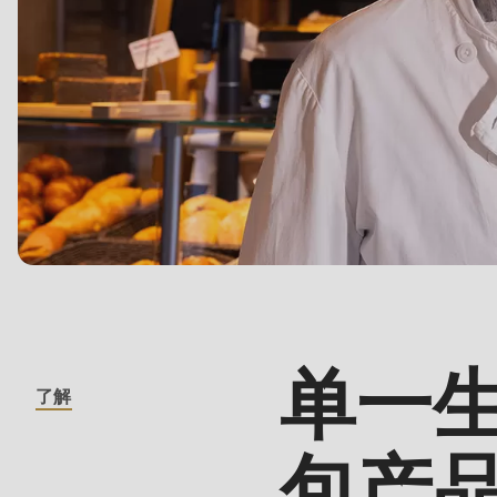
($string)
of
type
string
is
deprecated
in
Drupal\rondo_contact\ContactService-
>Drupal\rondo_contact\
{closure}
()
单一
了解
(line
592
包产
of