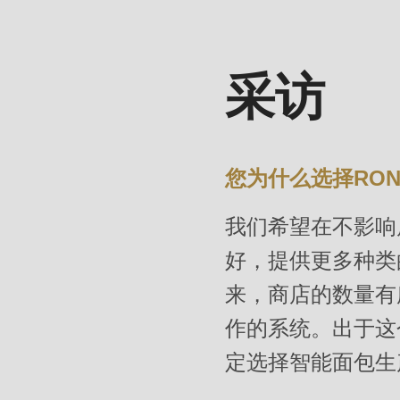
mb_substr():
Passing
null
采访
to
parameter
#1
您为什么选择RO
($string)
of
我们希望在不影响
type
好，提供更多种类
string
来，商店的数量有
is
作的系统。出于这
deprecated
in
定选择智能面包生
Drupal\rondo_contact\ContactService-