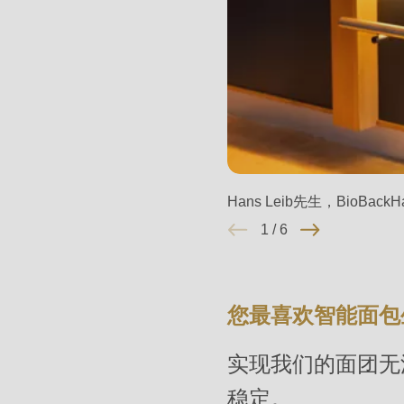
597
of
modules/custom/rondo_contact/src/ContactService
Deprecated
function
:
mb_substr():
Hans Leib先生，BioBack
Passing
1
/
6
null
to
parameter
您最喜欢智能面包
#1
($string)
实现我们的面团无
of
稳定。