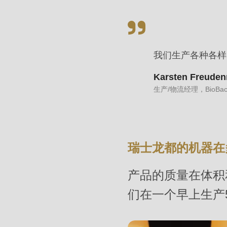
>Drupal\rondo_contact\
{closure}
()
我们生产各种各样
(line
597
Karsten Freuden
of
生产/物流经理，BioBack
modules/custom/rondo_contact/src/ContactService
Deprecated
瑞士龙都的机器在
function
:
mb_substr():
产品的质量在体积
Passing
们在一个早上生产
null
to