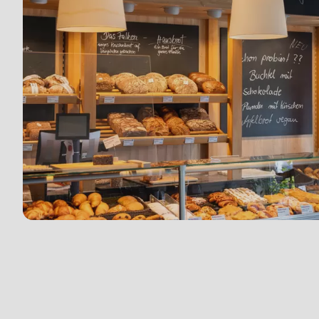
is
deprecated
in
Drupal\rondo_contact\ContactService-
>Drupal\rondo_contact\
{closure}
()
(line
592
of
modules/custom/rondo_contact/src/ContactService
Deprecated
采
function
:
访