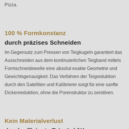
is
Pizza.
deprecated
in
Drupal\rondo_contact\ContactService-
100 % Formkonstanz
>Drupal\rondo_contact\
{closure}
durch präzises Schneiden
()
Im Gegensatz zum Pressen von Teigkugeln garantiert das
(line
Ausschneiden aus dem kontinuierlichen Teigband mittels
597
Formschneidewelle eine absolut exakte Geometrie und
of
Gewichtsgenauigkeit. Das Verfahren der Teigreduktion
modules/custom/rondo_contact/src/ContactService.php
).
durch den Satelliten und Kalibrierer sorgt für eine sanfte
Dickenreduktion, ohne die Porenstruktur zu zerstören.
Deprecated
function
:
mb_substr():
Kein Materialverlust
Passing