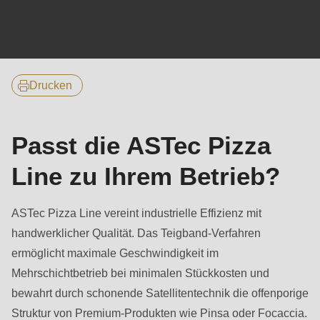
null
to
parameter
#1
($string)
Drucken
of
type
Passt die ASTec Pizza
string
is
Line zu Ihrem Betrieb?
deprecated
in
ASTec Pizza Line vereint industrielle Effizienz mit
Drupal\rondo_contact\ContactService-
handwerklicher Qualität. Das Teigband-Verfahren
>Drupal\rondo_contact\
ermöglicht maximale Geschwindigkeit im
{closure}
Mehrschichtbetrieb bei minimalen Stückkosten und
()
bewahrt durch schonende Satellitentechnik die offenporige
(line
Struktur von Premium-Produkten wie Pinsa oder Focaccia.