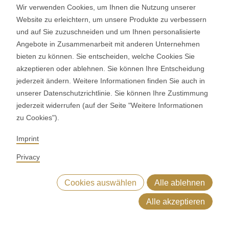
Wir verwenden Cookies, um Ihnen die Nutzung unserer
ASTec Process Control (APC) die Steuerung industrieller
Website zu erleichtern, um unsere Produkte zu verbessern
Linien neu. Als intelligentes Herzstück Ihrer Produktion
und auf Sie zuzuschneiden und um Ihnen personalisierte
integriert APC modernste Sensorik und Echtzeit-Analysen,
Angebote in Zusammenarbeit mit anderen Unternehmen
um eine absolut stabile und hochperformante Fertigung zu
bieten zu können. Sie entscheiden, welche Cookies Sie
akzeptieren oder ablehnen. Sie können Ihre Entscheidung
garantieren – rund um die Uhr.
jederzeit ändern. Weitere Informationen finden Sie auch in
unserer Datenschutzrichtlinie. Sie können Ihre Zustimmung
Kontakt
jederzeit widerrufen (auf der Seite "Weitere Informationen
Verkauf
zu Cookies").
Imprint
Privacy
Haben wir Ihr Interesse
Cookies auswählen
Alle ablehnen
geweckt?
Alle akzeptieren
Melden Sie sich bei uns. Wir beraten Sie gerne, welche
n
Backwaren
Herstellungsprozess
ASTec Prinzipien