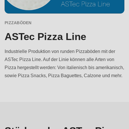
597
of
modules/custom/rondo_contact/src/ContactService.php
).
PIZZABÖDEN
ASTec Pizza Line
Deprecated
function
:
mb_substr():
Industrielle Produktion von runden Pizzaböden mit der
Passing
ASTec Pizza Line. Auf der Linie können alle Arten von
null
Pizza hergestellt werden: Von italienisch bis amerikanisch,
to
sowie Pizza Snacks, Pizza Baguettes, Calzone und mehr.
parameter
#1
Stärken
($string)
of
type
string