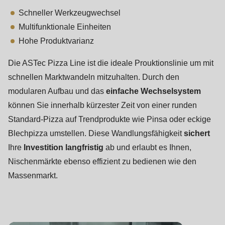
null
Schneller Werkzeugwechsel
to
Multifunktionale Einheiten
parameter
Hohe Produktvarianz
#1
($string)
Die ASTec Pizza Line ist die ideale Prouktionslinie um mit
of
schnellen Marktwandeln mitzuhalten. Durch den
type
modularen Aufbau und das
einfache Wechselsystem
string
können Sie innerhalb kürzester Zeit von einer runden
is
Standard-Pizza auf Trendprodukte wie Pinsa oder eckige
deprecated
Blechpizza umstellen. Diese Wandlungsfähigkeit
sichert
in
Ihre
Investition langfristig
ab und erlaubt es Ihnen,
Drupal\rondo_contact\ContactService-
Nischenmärkte ebenso effizient zu bedienen wie den
>Drupal\rondo_contact\
Massenmarkt.
{closure}
()
(line