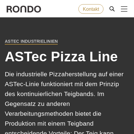
Kontakt
Direkt
zum
Fehlermeldung
Backwaren
Deprecated
Inhalt
ASTEC INDUSTRIELINIEN
function
:
PFADNAVIGATION
Maschinen
mb_substr():
ASTec Pizza Line
Passing
null
Lösungen
Die industrielle Pizzaherstellung auf einer
to
ASTec-Linie funktioniert mit dem Prinzip
parameter
Service
des kontinuierlichen Teigbands. Im
#1
($string)
Gegensatz zu anderen
Unternehmen
of
Verarbeitungsmethoden bietet die
type
Produktion mit einem Teigband
string
entscheidende Vorteile: Der Teig kann