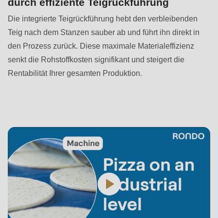
durch effiziente Teigrückführung
null
to
Die integrierte Teigrückführung hebt den verbleibenden
parameter
Teig nach dem Stanzen sauber ab und führt ihn direkt in
#1
den Prozess zurück. Diese maximale Materialeffizienz
($string)
senkt die Rohstoffkosten signifikant und steigert die
of
Rentabilität Ihrer gesamten Produktion.
type
string
is
deprecated
in
Drupal\rondo_contact\ContactService-
>Drupal\rondo_contact\
{closure}
()
(line