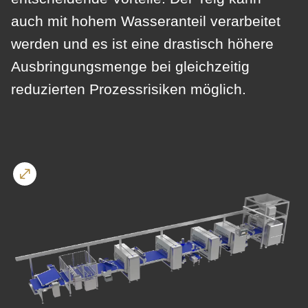
is
auch mit hohem Wasseranteil verarbeitet
deprecated
Events
in
werden und es ist eine drastisch höhere
Newsletter
Drupal\rondo_contact\ContactService-
Ausbringungsmenge bei gleichzeitig
>Drupal\rondo_contact\
reduzierten Prozessrisiken möglich.
Vereinigte Staaten · DE
{closure}
()
(line
592
of
modules/custom/rondo_contact/src/ContactService.php
).
Deprecated
function
:
mb_substr():
Passing