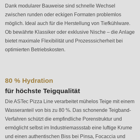
592
Dank modularer Bauweise sind schnelle Wechsel
of
zwischen runden oder eckigen Formaten problemlos
modules/custom/rondo_contact/src/ContactService.php
).
möglich. Ideal auch für die Herstellung von Tiefkühlware.
Ob bewährte Klassiker oder exklusive Nische – die Anlage
Deprecated
bietet maximale Flexibilität und Prozesssicherheit bei
function
:
optimierten Betriebskosten.
mb_substr():
Passing
null
80 % Hydration
to
parameter
für höchste Teigqualität
#1
Die ASTec Pizza Line verarbeitet mühelos Teige mit einem
($string)
Wasseranteil von bis zu 80 %. Das schonende Teigband-
of
Verfahren schützt die empfindliche Porenstruktur und
type
ermöglicht selbst im Industriemassstab eine luftige Krume
string
und einen authentischen Biss bei Pinsa, Focaccia und