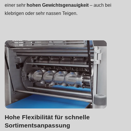
is
einer sehr
hohen Gewichtsgenauigkeit
– auch bei
deprecated
klebrigen oder sehr nassen Teigen.
in
Drupal\rondo_contact\ContactService-
>Drupal\rondo_contact\
{closure}
()
(line
597
of
modules/custom/rondo_contact/src/ContactService.php
).
Deprecated
function
:
mb_substr():
Hohe Flexibilität für schnelle
Passing
Sortimentsanpassung