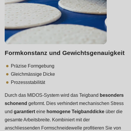
592
of
modules/custom/rondo_contact/src/ContactService.php
).
Deprecated
function
:
mb_substr():
Formkonstanz und Gewichtsgenauigkeit
Passing
Präzise Formgebung
null
Gleichmässige Dicke
to
Prozessstabilität
parameter
#1
Durch das MIDOS-System wird das Teigband
besonders
($string)
schonend
geformt. Dies verhindert mechanischen Stress
of
und
garantiert
eine
homogene Teigbanddicke
über die
type
gesamte Arbeitsbreite. Kombiniert mit der
string
anschliessenden Formschneidewelle profitieren Sie von