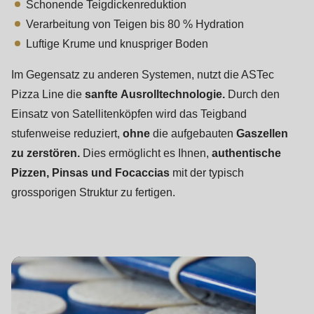
null
Schonende Teigdickenreduktion
to
Verarbeitung von Teigen bis 80 % Hydration
parameter
Luftige Krume und knuspriger Boden
#1
Im Gegensatz zu anderen Systemen, nutzt die ASTec
($string)
Pizza Line die
sanfte
Ausrolltechnologie.
Durch den
of
Einsatz von Satellitenköpfen wird das Teigband
type
stufenweise reduziert,
ohne
die aufgebauten
Gaszellen
string
zu zerstören.
Dies ermöglicht es Ihnen,
authentische
is
Pizzen, Pinsas und Focaccias
mit der typisch
deprecated
grossporigen Struktur zu fertigen.
in
Drupal\rondo_contact\ContactService-
>Drupal\rondo_contact\
{closure}
()
(line