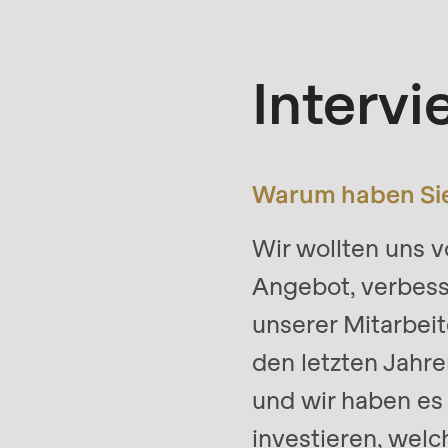
mb_substr():
Passing
null
Interv
to
parameter
#1
Warum haben Sie
($string)
of
Wir wollten uns v
type
Angebot, verbesse
string
unserer Mitarbeit
is
den letzten Jahr
deprecated
und wir haben es
in
Drupal\rondo_contact\ContactService-
investieren, welc