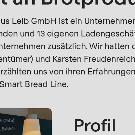
rvice.php
).
s Leib GmbH ist ein Unternehmen 
nden und 13 eigenen Ladengeschäf
nternehmen zusätzlich. Wir hatten 
entümer) und Karsten Freudenreich 
erzählten uns von ihren Erfahrun
Smart Bread Line.
Profil