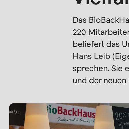
modules/custom/rondo_contact/src/ContactSe
Das BioBackHau
Deprecated
220 Mitarbeite
function
:
mb_substr():
beliefert das U
Passing
Hans Leib (Eig
null
sprechen. Sie 
to
Profil
parameter
und der neuen 
#1
($string)
of
type
string