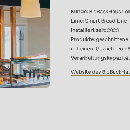
Kunde:
BioBackHaus Le
Linie:
Smart Bread Line
Installiert seit:
2023
Produkte:
geschnittene,
mit einem Gewicht von 5
Verarbeitungskapazität
Website des BioBackHa
rvice.php
).