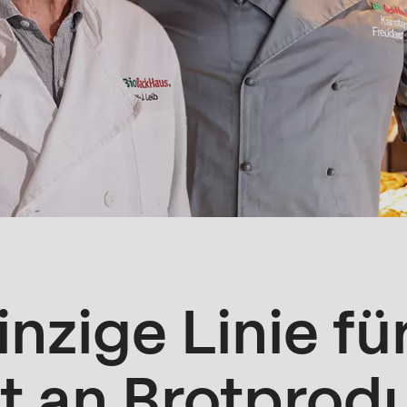
inzige Linie fü
lt an Brotprod