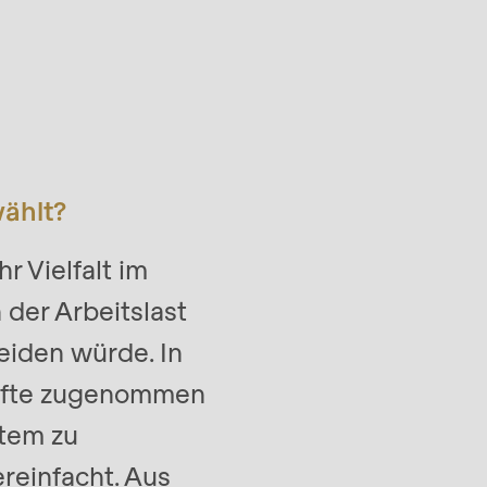
ählt?
r Vielfalt im
 der Arbeitslast
eiden würde. In
häfte zugenommen
stem zu
reinfacht. Aus