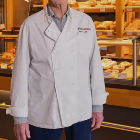
rvice.php
).