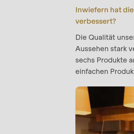
parameter
Inwiefern hat di
#1
verbessert?
($string)
of
Die Qualität uns
type
Aussehen stark ve
string
sechs Produkte a
is
einfachen Produk
deprecated
in
Drupal\rondo_contact\ContactService-
>Drupal\rondo_contact\
{closure}
()
(line