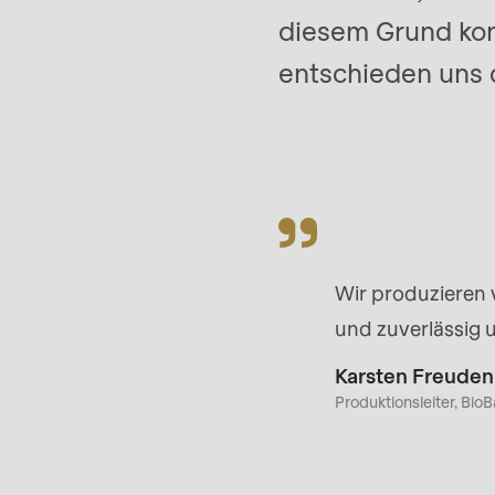
>Drupal\rondo_contact\
diesem Grund ko
{closure}
entschieden uns 
()
(line
597
of
modules/custom/rondo_contact/src/ContactSe
Wir produzieren 
Deprecated
und zuverlässig u
function
:
mb_substr():
Karsten Freuden
Produktionsleiter, Bi
Passing
null
to