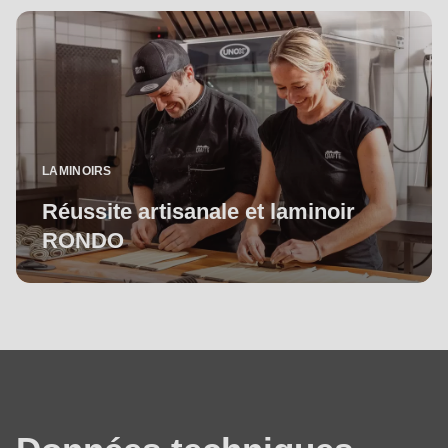
J'ai pris connaissance de la
déclaration de protection
des données
.
LAMINOIRS
Réussite artisanale et laminoir
RONDO
Données
techniques