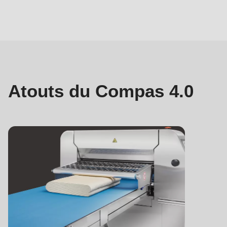
597
of
Atouts
modules/custom/rondo_contact/src/ContactService.php
).
Atouts du Compas 4.0