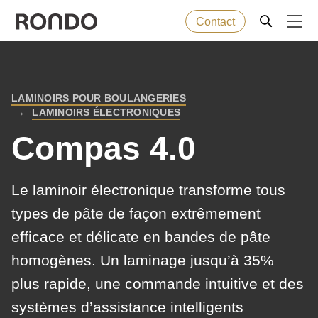
Contact
Skip
to
Error
Produits de boulangerie
Deprecated
main
message
LAMINOIRS POUR BOULANGERIES
function
:
BREADCRUMB
content
LAMINOIRS ÉLECTRONIQUES
Machines
mb_substr():
Compas 4.0
Passing
null
Solutions
to
Le laminoir électronique transforme tous
parameter
Services
types de pâte de façon extrêmement
#1
efficace et délicate en bandes de pâte
($string)
Entreprise
homogènes. Un laminage jusqu’à 35%
of
type
plus rapide, une commande intuitive et des
string
systèmes d’assistance intelligents