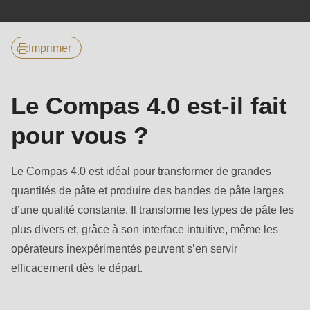
null
Caractéristiques
to
principales
parameter
Imprimer
#1
($string)
Le Compas 4.0 est-il fait
of
type
pour vous ?
string
is
Le Compas 4.0 est idéal pour transformer de grandes
deprecated
quantités de pâte et produire des bandes de pâte larges
in
d’une qualité constante. Il transforme les types de pâte les
Drupal\rondo_contact\ContactService-
plus divers et, grâce à son interface intuitive, même les
>Drupal\rondo_contact\
opérateurs inexpérimentés peuvent s’en servir
{closure}
efficacement dès le départ.
()
(line