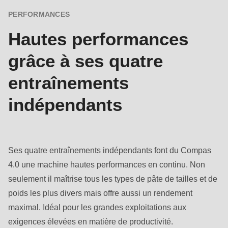
null
PERFORMANCES
to
parameter
Hautes performances
#1
grâce à ses quatre
($string)
of
entraînements
type
indépendants
string
is
deprecated
in
Ses quatre entraînements indépendants font du Compas
Drupal\rondo_contact\ContactService-
4.0 une machine hautes performances en continu. Non
>Drupal\rondo_contact\
seulement il maîtrise tous les types de pâte de tailles et de
{closure}
poids les plus divers mais offre aussi un rendement
()
maximal. Idéal pour les grandes exploitations aux
(line
exigences élevées en matière de productivité.