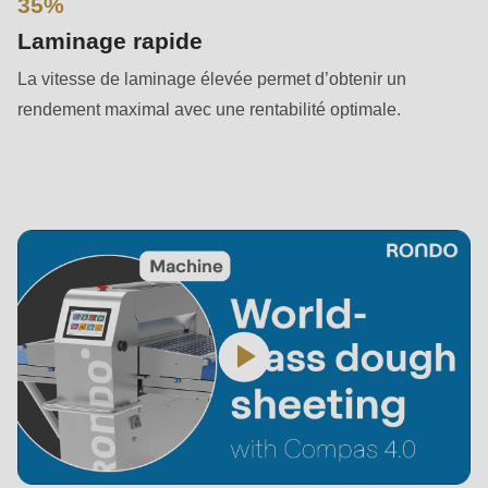
35%
is
deprecated
Laminage rapide
in
La vitesse de laminage élevée permet d’obtenir un
Drupal\rondo_contact\ContactService-
rendement maximal avec une rentabilité optimale.
>Drupal\rondo_contact\
{closure}
()
(line
597
of
modules/custom/rondo_contact/src/ContactService.php
).
Deprecated
function
:
mb_substr():
Passing