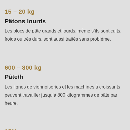
592
of
15 – 20 kg
modules/custom/rondo_contact/src/ContactService.php
).
Pâtons lourds
Les blocs de pâte grands et lourds, même s’ils sont cuits,
Deprecated
froids ou très durs, sont aussi traités sans problème.
function
:
mb_substr():
Passing
null
600 – 800 kg
to
Pâte/h
parameter
Les lignes de viennoiseries et les machines à croissants
#1
peuvent travailler jusqu’à 800 kilogrammes de pâte par
($string)
heure.
of
type
string