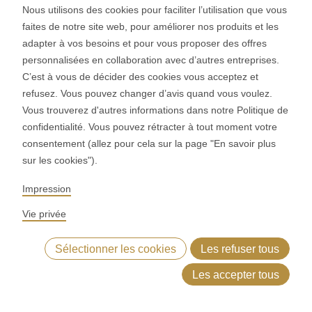
Nous utilisons des cookies pour faciliter l’utilisation que vous
faites de notre site web, pour améliorer nos produits et les
adapter à vos besoins et pour vous proposer des offres
Rondopress
personnalisées en collaboration avec d’autres entreprises.
C’est à vous de décider des cookies vous acceptez et
refusez. Vous pouvez changer d’avis quand vous voulez.
Vous trouverez d'autres informations dans notre Politique de
confidentialité. Vous pouvez rétracter à tout moment votre
consentement (allez pour cela sur la page "En savoir plus
sur les cookies").
Impression
Vie privée
Table de transfert
Sélectionner les cookies
Les refuser tous
Les accepter tous
mmande tactile intuitive
Produits de boulangerie
Contact