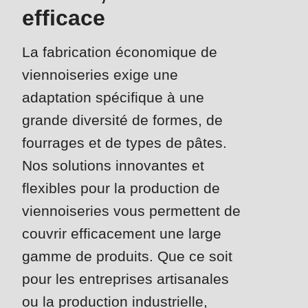
is
efficace
deprecated
Events
in
La fabrication économique de
Newsletter
Drupal\rondo_contact\ContactService-
viennoiseries exige une
>Drupal\rondo_contact\
Etats-Unis · FR
adaptation spécifique à une
{closure}
grande diversité de formes, de
()
(line
fourrages et de types de pâtes.
592
Nos solutions innovantes et
of
flexibles pour la production de
modules/custom/rondo_contact/src/ContactService.php
).
viennoiseries vous permettent de
couvrir efficacement une large
Deprecated
function
:
gamme de produits. Que ce soit
mb_substr():
pour les entreprises artisanales
Passing
ou la production industrielle,