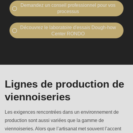
Demandez un conseil professionnel pour vos
processus
Contacter RONDO
Découvrez le laboratoire d'essais Dough-how
J’aimerais...
Center RONDO
Rendez-vous pour un conseil
Visite d’un Dough-How Center
Machines
Venir voir RONDO
et
J’aimerais...
lignes
Rendez-vous pour un conseil
Votre entreprise
Entreprise
Venir voir RONDO
-
Lignes de production de
Nom
Votre entreprise
Entreprise
viennoiseries
Prénom
-
-
Prénom
Nom
-
Les exigences rencontrées dans un environnement de
Prénom
-
Nom de famille
Courriel*
production sont aussi variées que la gamme de
Prénom
viennoiseries. Alors que l’artisanat met souvent l’accent