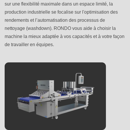
-
sur une flexibilité maximale dans un espace limité, la
Nom de famille
Courriel*
E-Mail
production industrielle se focalise sur l'optimisation des
rendements et l’automatisation des processus de
nettoyage (washdown). RONDO vous aide à choisir la
E-Mail
machine la mieux adaptée à vos capacités et à votre façon
Abonnez-vous à notre newsletter pour ne
de travailler en équipes.
manquer aucune occasion de découvrir les
nouveautés des produits RONDO.
Abonnez-vous à notre newsletter pour ne
Pays
manquer aucune occasion de découvrir les
nouveautés des produits RONDO.
Pays
State
State
Téléphone