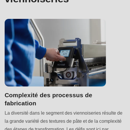
592
of
modules/custom/rondo_contact/src/ContactService.php
).
Deprecated
function
:
mb_substr():
Passing
null
to
parameter
#1
Complexité des processus de
($string)
fabrication
of
La diversité dans le segment des viennoiseries résulte de
type
la grande variété des textures de pâte et de la complexité
string
des étapes de transformation. Les défis sont ici par