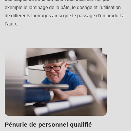
is
exemple le laminage de la pâte, le dosage et l’utilisation
deprecated
de différents fourrages ainsi que le passage d’un produit à
in
l’autre.
Drupal\rondo_contact\ContactService-
>Drupal\rondo_contact\
{closure}
()
(line
597
of
modules/custom/rondo_contact/src/ContactService.php
).
Deprecated
function
:
mb_substr():
Pénurie de personnel qualifié
Passing