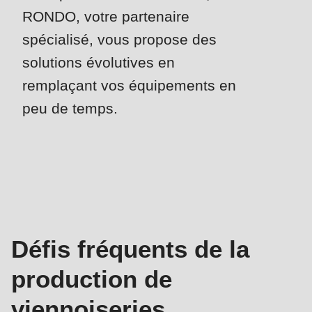
null
RONDO, votre partenaire
to
spécialisé, vous propose des
parameter
solutions évolutives en
#1
($string)
remplaçant vos équipements en
of
peu de temps.
type
string
Défis
is
&
deprecated
Solutions
in
Drupal\rondo_contact\ContactService-
>Drupal\rondo_contact\
Défis fréquents de la
{closure}
production de
()
(line
viennoiseries