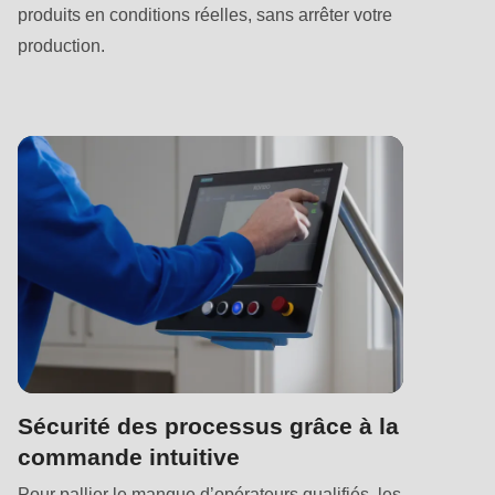
null
produits en conditions réelles, sans arrêter votre
to
production.
parameter
#1
($string)
of
type
string
is
deprecated
in
Drupal\rondo_contact\ContactService-
>Drupal\rondo_contact\
{closure}
Sécurité des processus grâce à la
()
commande intuitive
(line
Pour pallier le manque d’opérateurs qualifiés, les