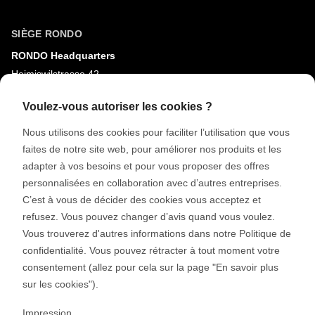
SIÈGE RONDO
RONDO Headquarters
Heimiswilstrasse 42
3400 Burgdorf
Voulez-vous autoriser les cookies ?
Suisse
Nous utilisons des cookies pour faciliter l’utilisation que vous
faites de notre site web, pour améliorer nos produits et les
MÉDIAS SOCIAUX
adapter à vos besoins et pour vous proposer des offres
LinkedIn
personnalisées en collaboration avec d’autres entreprises.
Youtube
C’est à vous de décider des cookies vous acceptez et
refusez. Vous pouvez changer d’avis quand vous voulez.
Google Reviews
Vous trouverez d'autres informations dans notre Politique de
confidentialité. Vous pouvez rétracter à tout moment votre
© 2026 RONDO BURGDORF AG
consentement (allez pour cela sur la page "En savoir plus
sur les cookies").
CGV LIVRAISON MACHINES & INSTALLATIONS
CGV RONDOCONNECT
Impression