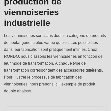
production de
null
to
viennoiseries
parameter
industrielle
#1
($string)
Les viennoiseries sont sans doute la catégorie de produits
of
de boulangerie la plus variée qui soit. Les possibilités
type
dans leur fabrication sont pratiquement infinies. Chez
string
RONDO, nous classons les viennoiseries en fonction de
is
leur mode de transformation. À chaque type de
deprecated
transformation correspondent des accessoires différents.
in
Pour illustrer le processus de fabrication des
Drupal\rondo_contact\ContactService-
viennoiseries, nous prenons ici l’exemple de produit
>Drupal\rondo_contact\
double abaisse.
{closure}
()
(line