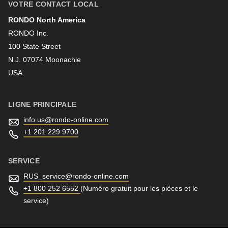
VOTRE CONTACT LOCAL
RONDO North America
Nom
RONDO Inc.
100 State Street
N.J. 07074 Moonachie
Newsletter
USA
LIGNE PRINCIPALE
info.us@
rondo-online.com
+1 201 229 9700
SERVICE
RUS_service@
rondo-online.com
+1 800 252 6552
(Numéro gratuit pour les pièces et le
service)