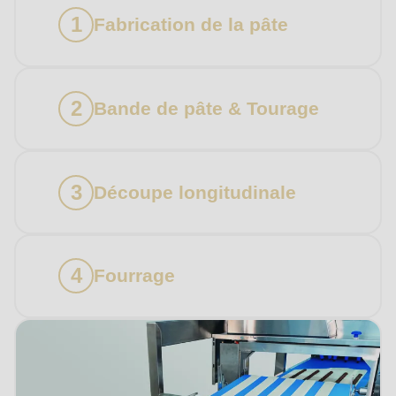
597
Fabrication de la pâte
of
modules/custom/rondo_contact/src/ContactService.php
).
Bande de pâte & Tourage
Découpe longitudinale
Fourrage