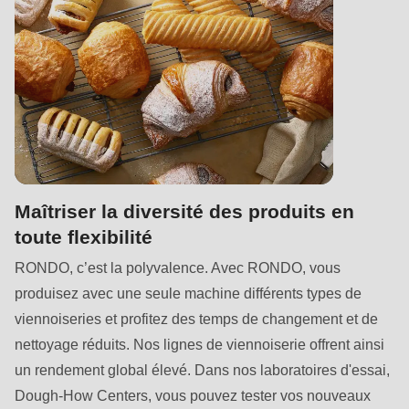
is
deprecated
in
Drupal\rondo_contact\ContactService-
>Drupal\rondo_contact\
{closure}
()
(line
592
Maîtriser la diversité des produits en
of
toute flexibilité
modules/custom/rondo_contact/src/ContactService.php
).
RONDO, c’est la polyvalence. Avec RONDO, vous
produisez avec une seule machine différents types de
Deprecated
viennoiseries et profitez des temps de changement et de
function
:
nettoyage réduits. Nos lignes de viennoiserie offrent ainsi
mb_substr():
un rendement global élevé. Dans nos laboratoires d'essai,
Passing
Dough-How Centers, vous pouvez tester vos nouveaux