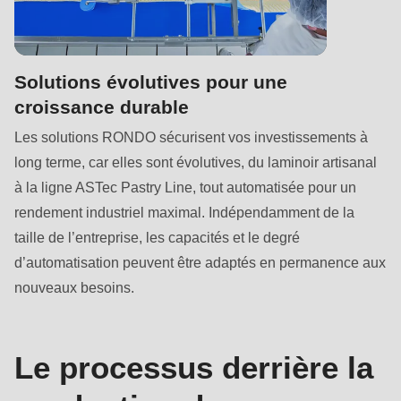
is
deprecated
in
Drupal\rondo_contact\ContactService-
Solutions évolutives pour une
>Drupal\rondo_contact\
croissance durable
{closure}
Les solutions RONDO sécurisent vos investissements à
()
long terme, car elles sont évolutives, du laminoir artisanal
(line
à la ligne ASTec Pastry Line, tout automatisée pour un
597
rendement industriel maximal. Indépendamment de la
of
taille de l’entreprise, les capacités et le degré
modules/custom/rondo_contact/src/ContactService.php
).
d’automatisation peuvent être adaptés en permanence aux
nouveaux besoins.
Deprecated
function
:
mb_substr():
Le processus derrière la
Passing