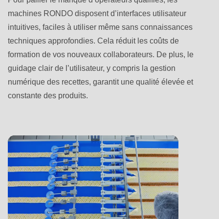
592
machines RONDO disposent d’interfaces utilisateur
of
intuitives, faciles à utiliser même sans connaissances
modules/custom/rondo_contact/src/ContactService.php
).
techniques approfondies. Cela réduit les coûts de
formation de vos nouveaux collaborateurs. De plus, le
Deprecated
guidage clair de l’utilisateur, y compris la gestion
function
:
numérique des recettes, garantit une qualité élevée et
mb_substr():
constante des produits.
Passing
null
to
parameter
#1
($string)
of
type
string