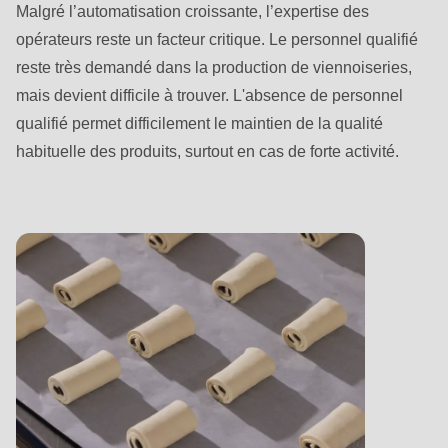
null
Malgré l’automatisation croissante, l’expertise des
to
opérateurs reste un facteur critique. Le personnel qualifié
parameter
reste très demandé dans la production de viennoiseries,
#1
mais devient difficile à trouver. L'absence de personnel
($string)
qualifié permet difficilement le maintien de la qualité
of
habituelle des produits, surtout en cas de forte activité.
type
string
is
deprecated
in
Drupal\rondo_contact\ContactService-
>Drupal\rondo_contact\
{closure}
()
(line