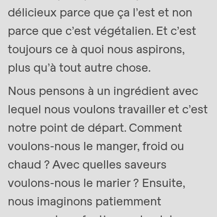
délicieux parce que ça l’est et non
parce que c’est végétalien. Et c’est
toujours ce à quoi nous aspirons,
plus qu’à tout autre chose.
Nous pensons à un ingrédient avec
lequel nous voulons travailler et c’est
Sous-cheffe Pâtissière Junior Orianna Mendez
Sous-c
utilisant le Rondo Econom
tenant
notre point de départ. Comment
1
/
7
voulons-nous le manger, froid ou
chaud ? Avec quelles saveurs
voulons-nous le marier ? Ensuite,
nous imaginons patiemment