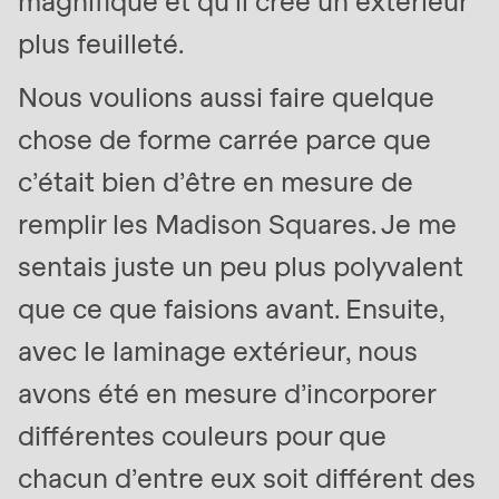
magnifique et qu’il crée un extérieur
null
plus feuilleté.
to
parameter
Nous voulions aussi faire quelque
#1
chose de forme carrée parce que
($string)
of
c’était bien d’être en mesure de
type
remplir les Madison Squares. Je me
string
sentais juste un peu plus polyvalent
is
deprecated
que ce que faisions avant. Ensuite,
in
avec le laminage extérieur, nous
Drupal\rondo_contact\ContactService-
avons été en mesure d’incorporer
>Drupal\rondo_contact\
{closure}
différentes couleurs pour que
()
chacun d’entre eux soit différent des
(line