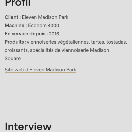
Profil
592
of
Client :
Eleven Madison Park
modules/custom/rondo_contact/src/ContactService
Machine
:
Econom 4000
En service depuis :
2016
Deprecated
Produits :
viennoiseries végétaliennes, tartes, tostadas,
function
:
croissants, spécialités de viennoiserie Madison
mb_substr():
Square
Passing
Site web d’Eleven Madison Park
null
to
Interview
parameter
#1
($string)
of
type
Interview
string