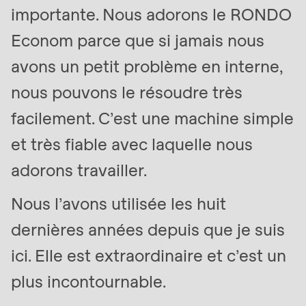
null
importante. Nous adorons le RONDO
to
Econom parce que si jamais nous
parameter
avons un petit problème en interne,
#1
($string)
nous pouvons le résoudre très
of
facilement. C’est une machine simple
type
et très fiable avec laquelle nous
string
is
adorons travailler.
deprecated
Nous l’avons utilisée les huit
in
Drupal\rondo_contact\ContactService-
dernières années depuis que je suis
>Drupal\rondo_contact\
ici. Elle est extraordinaire et c’est un
{closure}
plus incontournable.
()
(line