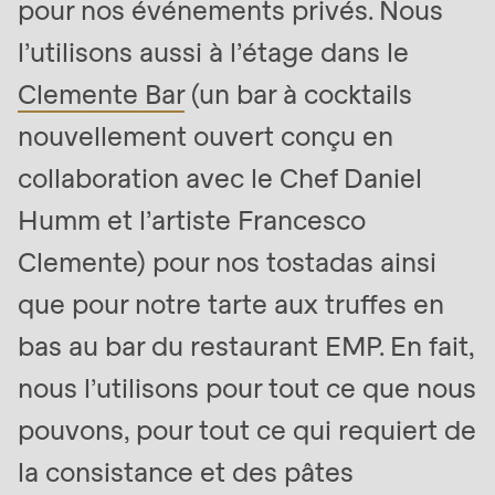
pour nos événements privés. Nous
is
l’utilisons aussi à l’étage dans le
deprecated
in
Clemente Bar
(un bar à cocktails
Drupal\rondo_contact\ContactService-
nouvellement ouvert conçu en
>Drupal\rondo_contact\
{closure}
collaboration avec le Chef Daniel
()
Humm et l’artiste Francesco
(line
Clemente) pour nos tostadas ainsi
597
of
que pour notre tarte aux truffes en
modules/custom/rondo_contact/src/ContactService
bas au bar du restaurant EMP. En fait,
nous l’utilisons pour tout ce que nous
Deprecated
function
:
pouvons, pour tout ce qui requiert de
mb_substr():
la consistance et des pâtes
Passing