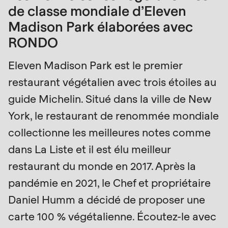
de classe mondiale d’Eleven
is
deprecated
Madison Park élaborées avec
Events
in
RONDO
Newsletter
Drupal\rondo_contact\ContactService-
Eleven Madison Park est le premier
>Drupal\rondo_contact\
Etats-Unis · FR
{closure}
restaurant végétalien avec trois étoiles au
()
guide Michelin. Situé dans la ville de New
(line
York, le restaurant de renommée mondiale
592
collectionne les meilleures notes comme
of
dans La Liste et il est élu meilleur
modules/custom/rondo_contact/src/ContactService
restaurant du monde en 2017. Après la
Deprecated
pandémie en 2021, le Chef et propriétaire
function
:
Daniel Humm a décidé de proposer une
mb_substr():
carte 100 % végétalienne. Écoutez-le avec
Passing