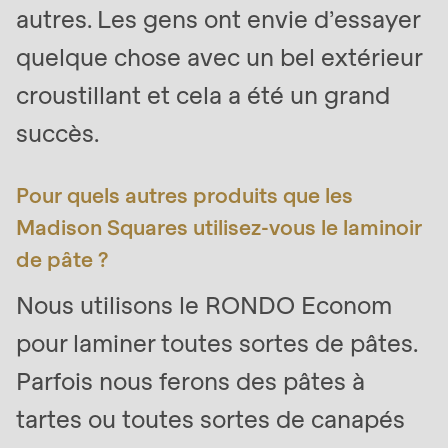
autres. Les gens ont envie d’essayer
592
of
quelque chose avec un bel extérieur
modules/custom/rondo_contact/src/ContactService
croustillant et cela a été un grand
Deprecated
succès.
function
:
mb_substr():
Pour quels autres produits que les
Passing
Madison Squares utilisez-vous le laminoir
null
de pâte ?
to
parameter
Nous utilisons le RONDO Econom
#1
pour laminer toutes sortes de pâtes.
($string)
Parfois nous ferons des pâtes à
of
type
tartes ou toutes sortes de canapés
string