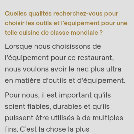
is
Quelles qualités recherchez-vous pour
deprecated
in
choisir les outils et l’équipement pour une
Drupal\rondo_contact\ContactService-
telle cuisine de classe mondiale ?
>Drupal\rondo_contact\
Lorsque nous choisissons de
{closure}
()
l’équipement pour ce restaurant,
(line
nous voulons avoir le nec plus ultra
597
en matière d’outils et d’équipement.
of
modules/custom/rondo_contact/src/ContactService
Pour nous, il est important qu’ils
soient fiables, durables et qu’ils
Deprecated
function
:
puissent être utilisés à de multiples
mb_substr():
fins. C’est la chose la plus
Passing