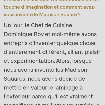
is
touche d’imagination et comment avez-
deprecated
vous inventé le Madison Square ?
in
Drupal\rondo_contact\ContactService-
Un jour, le Chef de Cuisine
>Drupal\rondo_contact\
Dominique Roy et moi-même avons
{closure}
entrepris d’inventer quelque chose
()
(line
d’entièrement différent, alliant plaisir
592
et expérimentation. Alors, lorsque
of
nous avons inventé les Madison
modules/custom/rondo_contact/src/ContactService
Squares, nous avons décidé de
Deprecated
mettre en valeur le laminage à
function
:
l’extérieur parce qu’il est vraiment
mb_substr():
Passing