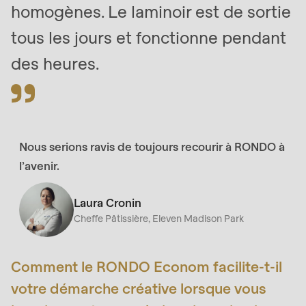
homogènes. Le laminoir est de sortie
null
to
tous les jours et fonctionne pendant
parameter
des heures.
#1
($string)
of
type
string
Nous serions ravis de toujours recourir à RONDO à
is
l’avenir.
deprecated
in
Laura Cronin
Cheffe Pâtissière, Eleven Madison Park
Drupal\rondo_contact\ContactService-
>Drupal\rondo_contact\
{closure}
Comment le RONDO Econom facilite-t-il
()
votre démarche créative lorsque vous
(line