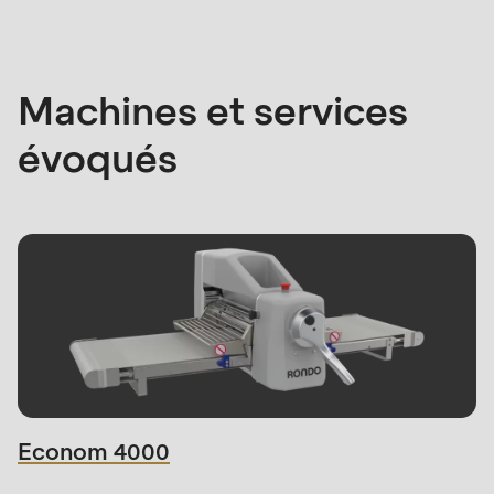
services
évoqués
Machines et services
évoqués
Econom 4000