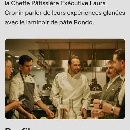
la Cheffe Pâtissière Exécutive Laura
null
Profil
Cronin parler de leurs expériences glanées
to
parameter
avec le laminoir de pâte Rondo.
#1
($string)
of
type
string
is
deprecated
in
Drupal\rondo_contact\ContactService-
>Drupal\rondo_contact\
{closure}
()
(line