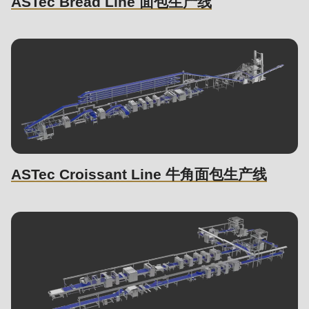
ASTec Bread Line 面包生产线
is
deprecated
in
Drupal\rondo_contact\ContactService-
>Drupal\rondo_contact\
{closure}
()
(line
597
ASTec Croissant Line 牛角面包生产线
of
modules/custom/rondo_contact/src/ContactService.php
).
Deprecated
function
:
mb_substr():
Passing