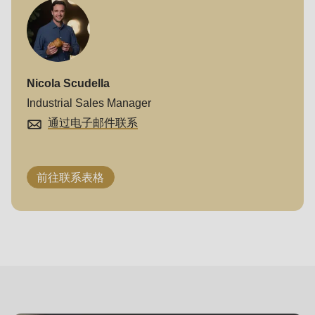
null
to
parameter
#1
($string)
Nicola Scudella
of
Industrial Sales Manager
type
通过电子邮件联系
string
is
前往联系表格
deprecated
in
Drupal\rondo_contact\ContactService-
挑
>Drupal\rondo_contact\
战
{closure}
与
()
机
(line
遇