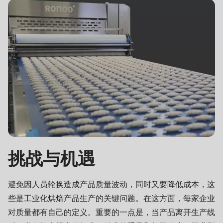
597
of
modules/custom/rondo_contact/src/ContactService.php
).
Deprecated
function
:
mb_substr():
Passing
null
to
parameter
挑战与机遇
#1
($string)
of
避免因人员轮换造成产品质量波动，同时又要降低成本，这
type
些是工业化烘焙产品生产的关键问题。在这方面，每家企业
string
对质量都有自己的定义。重要的一点是，当产品离开生产线