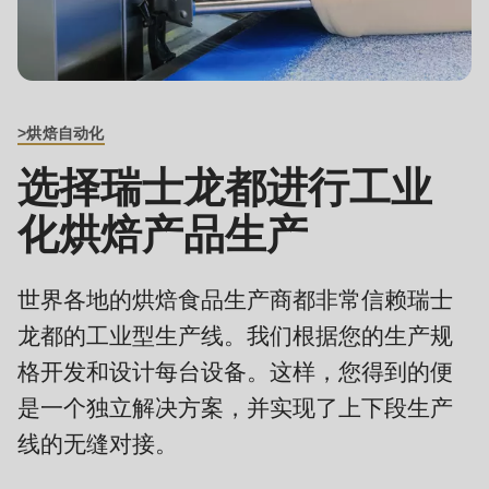
is
deprecated
Events
in
Newsletter
Drupal\rondo_contact\ContactService-
>Drupal\rondo_contact\
>烘焙自动化
United States · CN
BREADCRUMB
{closure}
选择瑞士龙都进行工业
()
(line
化烘焙产品生产
592
of
世界各地的烘焙食品生产商都非常信赖瑞士
modules/custom/rondo_contact/src/ContactService.php
).
龙都的工业型生产线。我们根据您的生产规
格开发和设计每台设备。这样，您得到的便
Deprecated
function
:
是一个独立解决方案，并实现了上下段生产
mb_substr():
线的无缝对接。
Passing
单