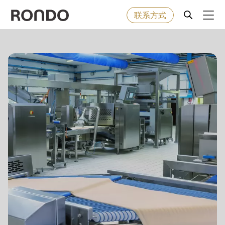
联系方式
Skip
to
Error
烘焙食品
Deprecated
main
message
function
:
content
机器&工业型设备
mb_substr():
Passing
null
解决方案
to
parameter
服务
#1
($string)
公司
of
type
string