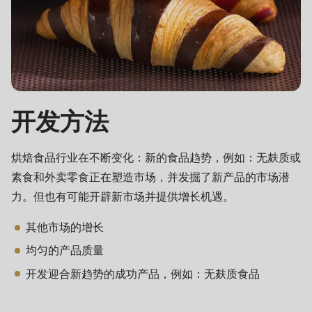
null
to
parameter
#1
($string)
of
开发方法
type
string
烘焙食品行业在不断变化：新的食品趋势，例如：无麸质或
is
素食和外卖零食正在塑造市场，并发掘了新产品的市场潜
deprecated
力。但也有可能开辟新市场并提供增长机遇。
in
Drupal\rondo_contact\ContactService-
其他市场的增长
>Drupal\rondo_contact\
均匀的产品质量
{closure}
开发迎合新趋势的成功产品，例如：无麸质食品
()
(line