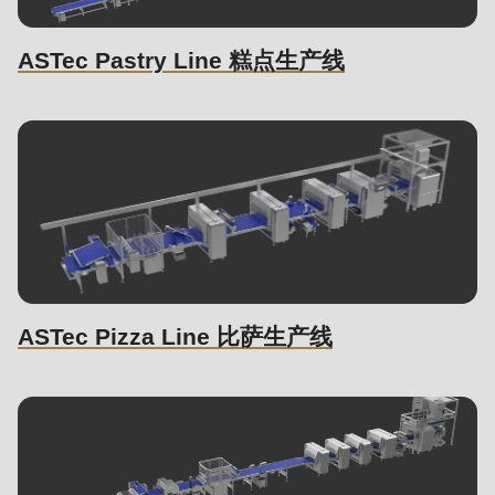
null
to
ASTec Pastry Line 糕点生产线
parameter
#1
($string)
of
type
string
is
deprecated
in
ASTec Pizza Line 比萨生产线
Drupal\rondo_contact\ContactService-
>Drupal\rondo_contact\
{closure}
()
(line