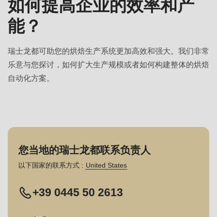
如何提高企业的效率和产
is
deprecated
能？
in
Drupal\rondo_contact\ContactService-
瑞士龙都可助您的烘焙生产系统更加高效和强大。我们非常
>Drupal\rondo_contact\
乐意与您探讨，如何扩大生产规模或者如何构建整体的烘焙
{closure}
自动化方案。
()
(line
597
of
modules/custom/rondo_contact/src/ContactService.php
).
您当地的瑞士龙都联系负责人
Deprecated
以下国家的联系方式 :
United States
function
:
+39 0445 50 2613
mb_substr():
Passing