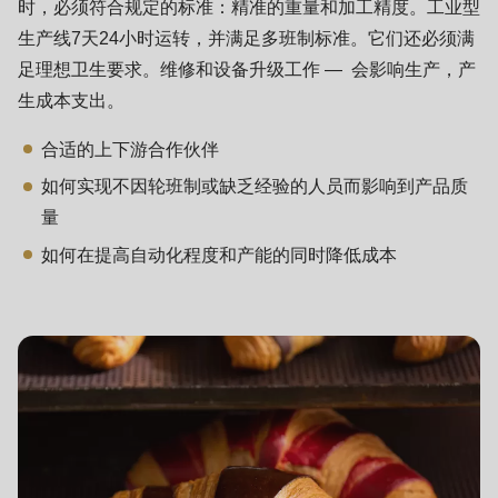
is
时，必须符合规定的标准：精准的重量和加工精度。工业型
deprecated
生产线7天24小时运转，并满足多班制标准。它们还必须满
in
足理想卫生要求。维修和设备升级工作 — 会影响生产，产
Drupal\rondo_contact\ContactService-
生成本支出。
>Drupal\rondo_contact\
合适的上下游合作伙伴
{closure}
如何实现不因轮班制或缺乏经验的人员而影响到产品质
()
量
(line
592
如何在提高自动化程度和产能的同时降低成本
of
modules/custom/rondo_contact/src/ContactService.php
).
Deprecated
function
:
mb_substr():
Passing