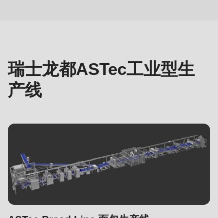
592
工
of
业
modules/custom/rondo_contact/src/ContactService.php
).
型
生
Deprecated
产
瑞士龙都ASTec工业型生
function
:
线
mb_substr():
产线
Passing
null
to
parameter
#1
($string)
of
type
string