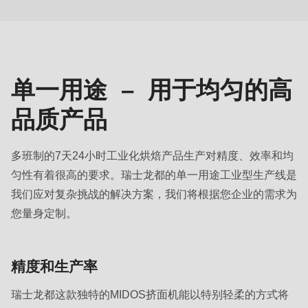
null
一
to
用
parameter
途
#1
($string)
单一用途 – 用于均匀的高
of
品质产品
type
string
多班制的7天24小时工业化烘焙产品生产对精度、效率和均
is
匀性有着很高的要求。瑞士龙都的单一用途工业型生产线是
deprecated
我们应对复杂挑战的解决方案，我们将根据您企业的需求为
in
您量身定制。
Drupal\rondo_contact\ContactService-
>Drupal\rondo_contact\
{closure}
精度和生产率
()
(line
瑞士龙都这款独特的MIDOS挤面机能以特别轻柔的方式将