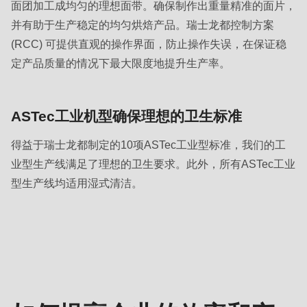
592
面团加工成均匀的理想面带。确保制作出重量精准的面片，
of
并有助于生产稳定的均匀烘焙产品。瑞士龙都控制方案
modules/custom/rondo_contact/src/ContactService.php
).
(RCC) 可提供直观的操作界面，防止操作失误，在保证稳
定产品质量的情况下最大限度地提升生产率。
Deprecated
function
:
ASTec工业机型确保理想的卫生标准
mb_substr():
Passing
得益于瑞士龙都制定的10项ASTec工业型标准，我们的工
null
业型生产线满足了理想的卫生要求。此外，所有ASTec工业
to
型生产线均适用湿式清洁。
parameter
#1
联
($string)
系
of
负
type
责
string
人