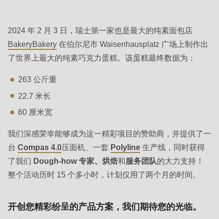
null
to
parameter
2024 年 2 月 3 日，瑞士第一家也是最大的纯素面包店
#1
BakeryBakery
在伯尔尼市 Waisenhausplatz 广场上制作出
($string)
了世界上最大的纯素巧克力蛋糕。该蛋糕最终数据为：
of
263 公斤重
type
22.7 米长
string
is
60 厘米宽
deprecated
我们深感荣幸能够成为这一精彩项目的赞助商，并提供了一
in
台
Compas 4.0
压面机、一套
Polyline
生产线，同时获得
Drupal\rondo_contact\ContactService-
了我们
Dough-how 专家、烘焙
和
服务团队
的大力支持！
>Drupal\rondo_contact\
整个活动历时 15 个多小时，计划仅用了两个月的时间。
{closure}
()
开创您精彩纷呈的产品方案，我们期待您的光临。
(line