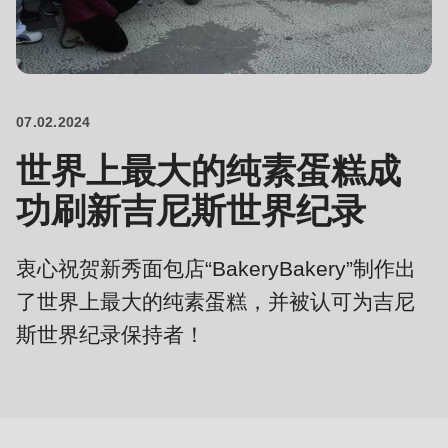
is
deprecated
Events
in
Newsletter
Drupal\rondo_contact\ContactService-
>Drupal\rondo_contact\
07.02.2024
United States · CN
{closure}
世界上最大的纯素蛋糕成
()
功刷新吉尼斯世界纪录
(line
592
of
衷心祝贺新秀面包店“BakeryBakery”制作出
modules/custom/rondo_contact/src/ContactService.php
).
了世界上最大的纯素蛋糕，并被认可为吉尼
斯世界纪录保持者！
Deprecated
function
:
mb_substr():
Passing