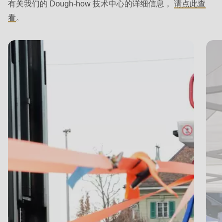
592
有关我们的 Dough-how 技术中心的详细信息，
请点此
查
of
看
。
modules/custom/rondo_contact/src/ContactService.php
).
Deprecated
function
:
mb_substr():
Passing
null
to
parameter
#1
($string)
of
type
string