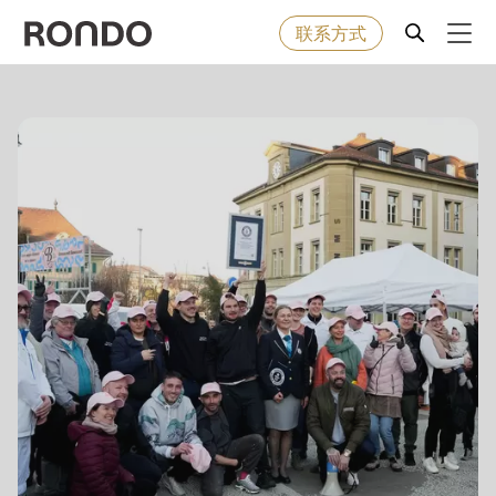
联系方式
Skip
to
Error
烘焙食品
Deprecated
main
message
function
:
content
机器&工业型设备
mb_substr():
Passing
null
解决方案
to
parameter
服务
#1
($string)
公司
of
type
string