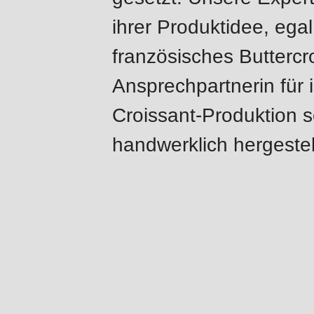
modules/custom/rondo_contact/src/ContactService
ihrer Produktidee, egal
französisches Buttercr
Deprecated
function
:
Ansprechpartnerin für 
mb_substr():
Croissant-Produktion s
Passing
handwerklich hergestel
null
to
parameter
#1
($string)
Herausforderungen
of
&
type
Lösungen
string