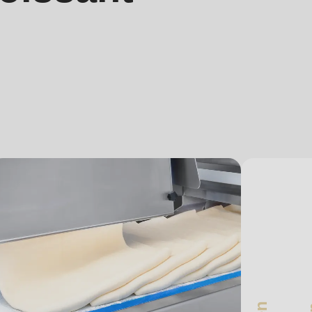
.php
).