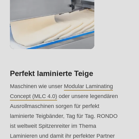
>Drupal\rondo_contact\
{closure}
()
(line
597
of
modules/custom/rondo_contact/src/ContactService
Perfekt laminierte Teige
Deprecated
Maschinen wie unser
Modular Laminating
function
:
Concept (MLC 4.0)
oder unsere legendären
mb_substr():
Ausrollmaschinen sorgen für perfekt
Passing
laminierte Teigbänder, Tag für Tag. RONDO
null
ist weltweit Spitzenreiter im Thema
to
Laminieren und damit ihr perfekter Partner