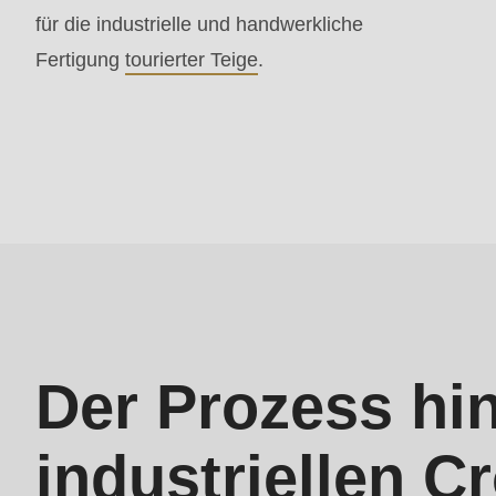
parameter
für die industrielle und handwerkliche
#1
Fertigung
tourierter Teige
.
($string)
of
type
string
is
deprecated
in
Drupal\rondo_contact\ContactService-
>Drupal\rondo_contact\
Der Prozess hin
{closure}
()
industriellen C
(line