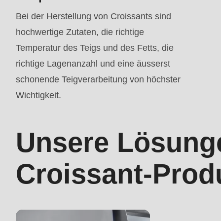
mb_substr():
Bei der Herstellung von Croissants sind
Passing
hochwertige Zutaten, die richtige
null
Temperatur des Teigs und des Fetts, die
to
richtige Lagenanzahl und eine äusserst
parameter
schonende Teigverarbeitung von höchster
#1
Wichtigkeit.
($string)
of
Unsere Lösunge
type
string
Croissant-Prod
is
deprecated
in
Drupal\rondo_contact\ContactService-