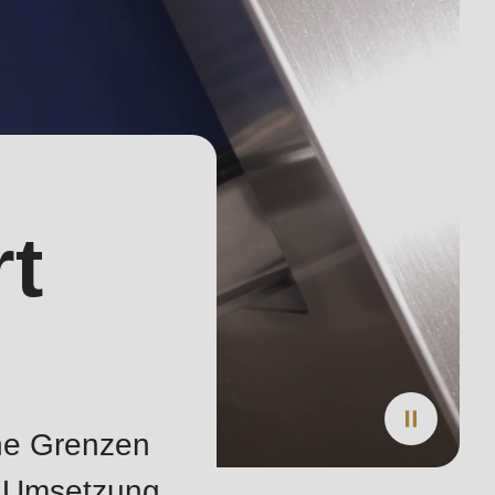
rt
ine Grenzen
er Umsetzung