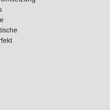
s
te
tische
fekt