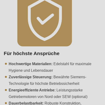
null
to
parameter
#1
($string)
of
type
string
Für höchste Ansprüche
is
deprecated
Hochwertige Materialien:
Edelstahl für maximale
in
Hygiene und Lebensdauer
Drupal\rondo_contact\ContactService-
Zuverlässige Steuerung:
Bewährte Siemens-
>Drupal\rondo_contact\
Technologie für höchste Betriebssicherheit
{closure}
Energieeffiziente Antriebe:
Leistungsstarke
()
Getriebemotoren von Nord oder SEW (optional)
(line
Dauerbelastbarkeit:
Robuste Konstruktion,