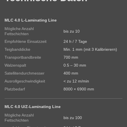
Ihre Nachricht
MLC 4.0 L-Laminating Line
Mögliche Anzahl
bis zu 10
Fettschichten
Empfohlene Einsatzzeit
24 h / 7 Tage
Teigbanddicke
Min. 1 mm (mit 3 Kalibrierern)
Transportbandbreite
700 mm
Ich habe die
Datenschutzerklärung
zur Kenntnis
Walzenspalt
0.5 – 30 mm
genommen.
Satellitendurchmesser
400 mm
Ausrollgeschwindigkeit
< zu 12 m/min
Platzbedarf
8000 × 6900 mm
MLC 4.0 U/Z-Laminating Line
Mögliche Anzahl
bis zu 100
Fettschichten