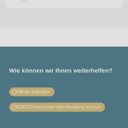
Kontakt
Wie können wir Ihnen weiterhelfen?
Offerte anfordern
Offerte MLC 4.0
RONDO besuchen oder Beratung buchen
Sie wünschen ein Angebot für die RONDO MLC 4.0?
RONDO besuchen oder Beratung
Nach Ausfüllen des Formulars wird sich Ihr lokaler
buchen