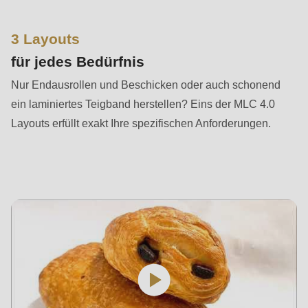
is
deprecated
3 Layouts
in
für jedes Bedürfnis
Drupal\rondo_contact\ContactService-
>Drupal\rondo_contact\
Nur Endausrollen und Beschicken oder auch schonend
{closure}
ein laminiertes Teigband herstellen? Eins der MLC 4.0
()
Layouts erfüllt exakt Ihre spezifischen Anforderungen.
(line
597
of
modules/custom/rondo_contact/src/ContactService.php
).
Deprecated
function
:
mb_substr():
Passing