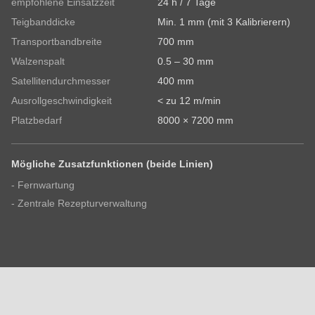
empfohlene Einsatzzeit
24 h / 7 Tage
Teigbanddicke
Min. 1 mm (mit 3 Kalibrierern)
Transportbandbreite
700 mm
Walzenspalt
0.5 – 30 mm
Satellitendurchmesser
400 mm
Ausrollgeschwindigkeit
< zu 12 m/min
Platzbedarf
8000 × 7200 mm
Mögliche Zusatzfunktionen (beide Linien)
- Fernwartung
- Zentrale Rezepturverwaltung
Zubehör