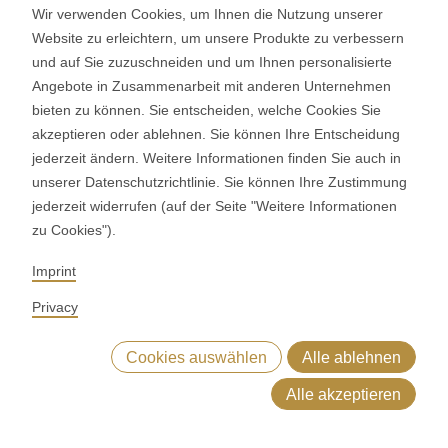
Maschinen
Wir verwenden Cookies, um Ihnen die Nutzung unserer
Website zu erleichtern, um unsere Produkte zu verbessern
und auf Sie zuzuschneiden und um Ihnen personalisierte
Angebote in Zusammenarbeit mit anderen Unternehmen
Ergänzende Maschinen
bieten zu können. Sie entscheiden, welche Cookies Sie
akzeptieren oder ablehnen. Sie können Ihre Entscheidung
jederzeit ändern. Weitere Informationen finden Sie auch in
Diese Maschinen passen optimal zur MLC 4.0 Laminating
unserer Datenschutzrichtlinie. Sie können Ihre Zustimmung
Line. Mit ihnen automatisieren Sie weitere Schritte Ihres
jederzeit widerrufen (auf der Seite "Weitere Informationen
Herstellungsprozesses.
zu Cookies").
Imprint
Privacy
Cookies auswählen
Alle ablehnen
Alle akzeptieren
Hauptmerkmale
Vorteile
Layouts
Backwaren