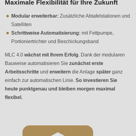
is
Maximale Flexibilität für Ihre Zukunft
deprecated
Modular erweiterbar:
Zusätzliche Abtafelstationen und
in
Satelliten
Drupal\rondo_contact\ContactService-
Schrittweise Automatisierung:
mit Fettpumpe,
>Drupal\rondo_contact\
Portioniertrichter und Beschickungsband
{closure}
()
MLC 4.0
wächst mit Ihrem Erfolg
. Dank der modularen
(line
Bauweise automatisieren Sie
zunächst erste
597
Arbeitsschritte
und
erweitern
die Anlage
später
ganz
of
einfach zur automatischen Linie.
So investieren Sie
modules/custom/rondo_contact/src/ContactService.php
).
heute punktgenau und bleiben morgen maximal
flexibel.
Deprecated
function
:
mb_substr():
Passing