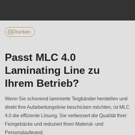
null
to
Hauptmerkmale
parameter
#1
Drucken
($string)
of
type
Passt MLC 4.0
string
Laminating Line zu
is
deprecated
Ihrem Betrieb?
in
Drupal\rondo_contact\ContactService-
Wenn Sie schonend laminierte Teigbänder herstellen und
>Drupal\rondo_contact\
direkt Ihre Aufarbeitungslinie beschicken möchten, ist MLC
{closure}
4.0 die effiziente Lösung. Sie verbessert die Qualität Ihrer
()
Feingebäcke und reduziert Ihren Material- und
(line
Personalaufwand.