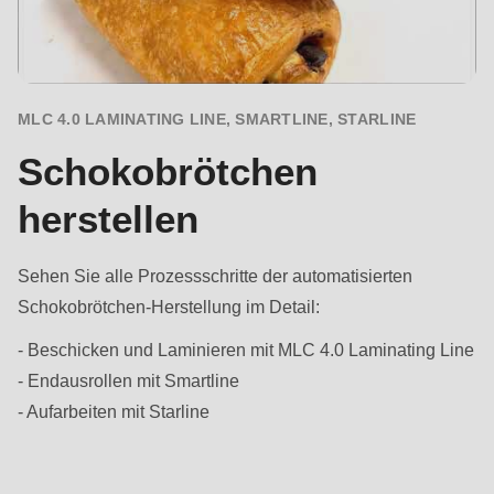
null
to
parameter
#1
MLC 4.0 LAMINATING LINE, SMARTLINE, STARLINE
($string)
of
Schokobrötchen
type
herstellen
string
is
Sehen Sie alle Prozessschritte der automatisierten
deprecated
Schokobrötchen-Herstellung im Detail:
in
Drupal\rondo_contact\ContactService-
- Beschicken und Laminieren mit MLC 4.0 Laminating Line
>Drupal\rondo_contact\
- Endausrollen mit Smartline
{closure}
- Aufarbeiten mit Starline
()
(line
Vorteile