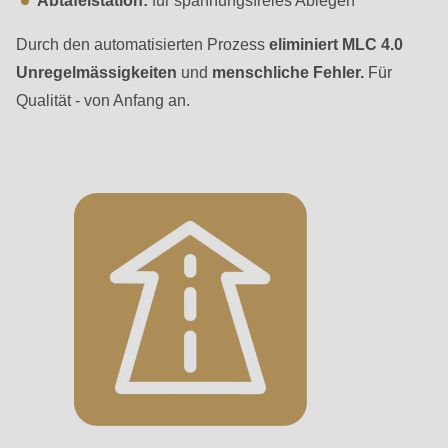
Abtafelstation:
für spannungsfreies Ablegen
592
of
Durch den automatisierten Prozess
eliminiert MLC 4.0
modules/custom/rondo_contact/src/ContactService.php
).
Unregelmässigkeiten
und
menschliche Fehler.
Für
Qualität - von Anfang an.
Deprecated
function
:
mb_substr():
Passing
null
to
parameter
#1
($string)
of
type
string