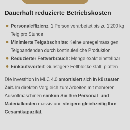
is
deprecated
Dauerhaft reduzierte Betriebskosten
in
Drupal\rondo_contact\ContactService-
Personaleffizienz
: 1 Person verarbeitet bis zu 1'200 kg
>Drupal\rondo_contact\
Teig pro Stunde
{closure}
Minimierte Teigabschnitte
: Keine unregelmässigen
()
Teigbandenden durch kontinuierliche Produktion
(line
Reduzierter Fettverbrauch:
Menge exakt einstellbar
592
Einkaufsvorteil:
Günstigere Fettblöcke statt -platten
of
Die Investition in MLC 4.0
amortisiert
sich
in kürzester
modules/custom/rondo_contact/src/ContactService.php
).
Zeit
. Im direkten Vergleich zum Arbeiten mit mehreren
Ausrollmaschinen
senken Sie Ihre Personal- und
Deprecated
Materialkosten
massiv und
steigern gleichzeitig Ihre
function
:
Gesamtkapazität.
mb_substr():
Passing