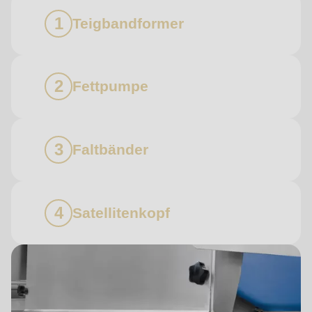
Teigbandformer
Fettpumpe
Faltbänder
Satellitenkopf