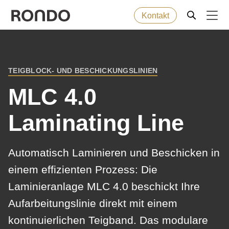
Kontakt
Direkt
zum
Fehlermeldung
Backwaren
Deprecated
Inhalt
TEIGBLOCK- UND BESCHICKUNGSLINIEN
function
:
PFADNAVIGATION
Maschinen
mb_substr():
MLC 4.0
Passing
Laminating Line
null
Lösungen
to
parameter
Service
Automatisch Laminieren und Beschicken in
#1
einem effizienten Prozess: Die
($string)
Unternehmen
Laminieranlage MLC 4.0 beschickt Ihre
of
Aufarbeitungslinie direkt mit einem
type
string
kontinuierlichen Teigband. Das modulare