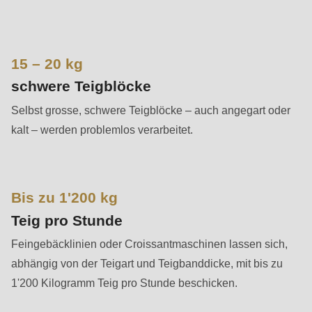
592
of
modules/custom/rondo_contact/src/ContactService.php
).
15 – 20 kg
Deprecated
schwere Teigblöcke
function
:
Selbst grosse, schwere Teigblöcke – auch angegart oder
mb_substr():
kalt – werden problemlos verarbeitet.
Passing
null
to
Bis zu 1'200 kg
parameter
#1
Teig pro Stunde
($string)
Feingebäcklinien oder Croissantmaschinen lassen sich,
of
abhängig von der Teigart und Teigbanddicke, mit bis zu
type
1'200 Kilogramm Teig pro Stunde beschicken.
string