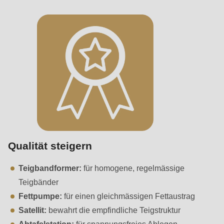
null
to
parameter
#1
($string)
of
type
string
is
deprecated
in
Qualität steigern
Drupal\rondo_contact\ContactService-
Teigbandformer:
für homogene, regelmässige
>Drupal\rondo_contact\
Teigbänder
{closure}
Fettpumpe:
für einen gleichmässigen Fettaustrag
()
Satellit:
bewahrt die empfindliche Teigstruktur
(line