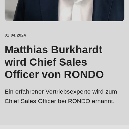
is
deprecated
Events
in
Newsletter
Drupal\rondo_contact\ContactService-
>Drupal\rondo_contact\
01.04.2024
Vereinigte Staaten · DE
{closure}
Matthias Burkhardt
()
(line
wird Chief Sales
592
Officer von RONDO
of
modules/custom/rondo_contact/src/ContactService.php
).
Ein erfahrener Vertriebsexperte wird zum
Deprecated
Chief Sales Officer bei RONDO ernannt.
function
:
mb_substr():
Passing