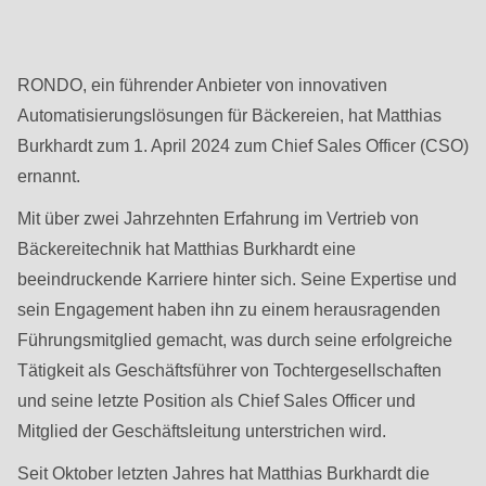
null
to
parameter
RONDO, ein führender Anbieter von innovativen
#1
Automatisierungslösungen für Bäckereien, hat Matthias
($string)
Burkhardt zum 1. April 2024 zum Chief Sales Officer (CSO)
of
ernannt.
type
string
Mit über zwei Jahrzehnten Erfahrung im Vertrieb von
is
Bäckereitechnik hat Matthias Burkhardt eine
deprecated
beeindruckende Karriere hinter sich. Seine Expertise und
in
sein Engagement haben ihn zu einem herausragenden
Drupal\rondo_contact\ContactService-
Führungsmitglied gemacht, was durch seine erfolgreiche
>Drupal\rondo_contact\
Tätigkeit als Geschäftsführer von Tochtergesellschaften
{closure}
und seine letzte Position als Chief Sales Officer und
()
Mitglied der Geschäftsleitung unterstrichen wird.
(line
Seit Oktober letzten Jahres hat Matthias Burkhardt die