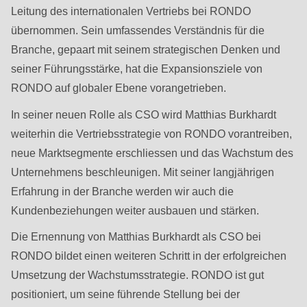
592
Leitung des internationalen Vertriebs bei RONDO
of
übernommen. Sein umfassendes Verständnis für die
modules/custom/rondo_contact/src/ContactService.php
).
Branche, gepaart mit seinem strategischen Denken und
seiner Führungsstärke, hat die Expansionsziele von
Deprecated
RONDO auf globaler Ebene vorangetrieben.
function
:
In seiner neuen Rolle als CSO wird Matthias Burkhardt
mb_substr():
weiterhin die Vertriebsstrategie von RONDO vorantreiben,
Passing
neue Marktsegmente erschliessen und das Wachstum des
null
Unternehmens beschleunigen. Mit seiner langjährigen
to
Erfahrung in der Branche werden wir auch die
parameter
Kundenbeziehungen weiter ausbauen und stärken.
#1
($string)
Die Ernennung von Matthias Burkhardt als CSO bei
of
RONDO bildet einen weiteren Schritt in der erfolgreichen
type
Umsetzung der Wachstumsstrategie. RONDO ist gut
string
positioniert, um seine führende Stellung bei der