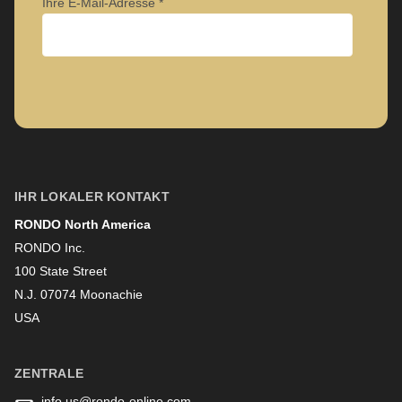
Ihre E-Mail-Adresse
is
deprecated
in
Drupal\rondo_contact\ContactService-
Unternehmen
>Drupal\rondo_contact\
{closure}
()
Vorname
(line
IHR LOKALER KONTAKT
592
RONDO North America
of
Nachname
RONDO Inc.
modules/custom/rondo_contact/src/ContactService.php
).
100 State Street
N.J. 07074 Moonachie
Deprecated
Newsletter
USA
function
:
mb_substr():
ZENTRALE
Passing
info.us@
rondo-online.com