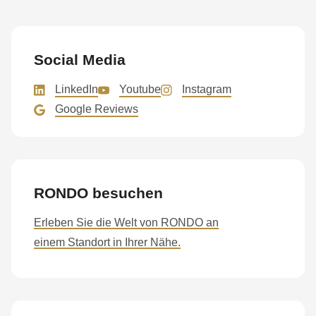
null
to
parameter
Social Media
#1
($string)
LinkedIn
Youtube
Instagram
of
Google Reviews
type
string
is
deprecated
RONDO besuchen
in
Drupal\rondo_contact\ContactService-
Erleben Sie die Welt von RONDO an
>Drupal\rondo_contact\
einem Standort in Ihrer Nähe.
{closure}
()
(line