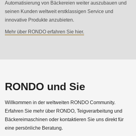
is
Automatisierung von Bäckereien weiter auszubauen und
deprecated
seinen Kunden weltweit erstklassigen Service und
in
innovative Produkte anzubieten.
Drupal\rondo_contact\ContactService-
Mehr über RONDO erfahren Sie hier.
>Drupal\rondo_contact\
{closure}
()
(line
597
of
RONDO und Sie
modules/custom/rondo_contact/src/ContactService.php
).
Willkommen in der weltweiten RONDO Community.
Deprecated
Erfahren Sie mehr über RONDO, Teigverarbeitung und
function
:
Bäckereimaschinen oder kontaktieren Sie uns direkt für
mb_substr():
eine persönliche Beratung.
Passing