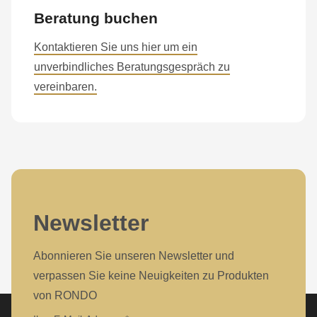
597
Beratung buchen
of
modules/custom/rondo_contact/src/ContactService.php
).
Kontaktieren Sie uns hier um ein
unverbindliches Beratungsgespräch zu
Deprecated
vereinbaren.
function
:
mb_substr():
Passing
null
to
parameter
Newsletter
#1
($string)
Abonnieren Sie unseren Newsletter und
of
verpassen Sie keine Neuigkeiten zu Produkten
type
von RONDO
string