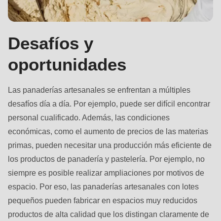
592
of
modules/custom/rondo_contact/src/ContactService.php
).
Desafíos y
Deprecated
oportunidades
function
:
mb_substr():
Las panaderías artesanales se enfrentan a múltiples
Passing
desafíos día a día. Por ejemplo, puede ser difícil encontrar
null
personal cualificado. Además, las condiciones
to
económicas, como el aumento de precios de las materias
parameter
primas, pueden necesitar una producción más eficiente de
#1
los productos de panadería y pastelería. Por ejemplo, no
($string)
siempre es posible realizar ampliaciones por motivos de
of
espacio. Por eso, las panaderías artesanales con lotes
type
pequeños pueden fabricar en espacios muy reducidos
string
productos de alta calidad que los distingan claramente de