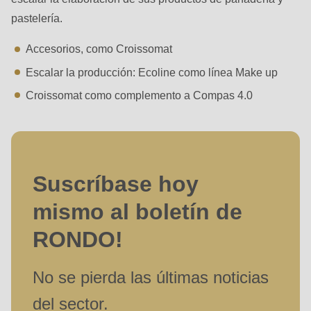
597
pastelería.
of
modules/custom/rondo_contact/src/ContactService.php
).
Accesorios, como Croissomat
Escalar la producción: Ecoline como línea Make up
Croissomat como complemento a Compas 4.0
Suscríbase hoy
mismo al boletín de
RONDO!
No se pierda las últimas noticias
del sector.