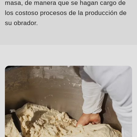
null
masa, de manera que se hagan cargo de
to
los costoso procesos de la producción de
parameter
su obrador.
#1
Desafíos
($string)
y
of
oportunidades
type
string
is
deprecated
in
Drupal\rondo_contact\ContactService-
>Drupal\rondo_contact\
{closure}
()
(line