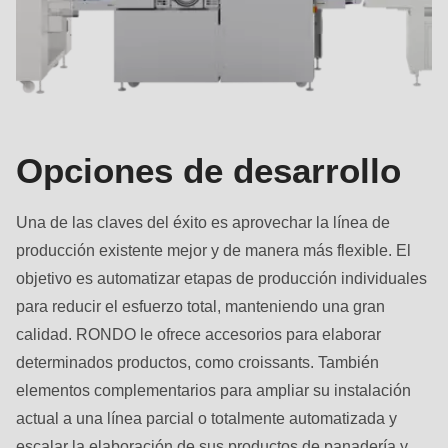
null
to
parameter
#1
($string)
of
Opciones de desarrollo
type
string
Una de las claves del éxito es aprovechar la línea de
is
producción existente mejor y de manera más flexible. El
deprecated
objetivo es automatizar etapas de producción individuales
in
para reducir el esfuerzo total, manteniendo una gran
Drupal\rondo_contact\ContactService-
calidad. RONDO le ofrece accesorios para elaborar
>Drupal\rondo_contact\
determinados productos, como croissants. También
{closure}
elementos complementarios para ampliar su instalación
()
actual a una línea parcial o totalmente automatizada y
(line
escalar la elaboración de sus productos de panadería y