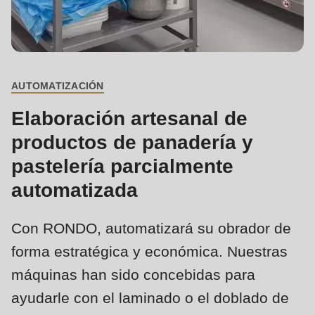
is
deprecated
Events
in
Newsletter
Drupal\rondo_contact\ContactService-
>Drupal\rondo_contact\
AUTOMATIZACIÓN
Estados Unidos · ES
BREADCRUMB
{closure}
Elaboración artesanal de
()
productos de panadería y
(line
592
pastelería parcialmente
of
automatizada
modules/custom/rondo_contact/src/ContactService.php
).
Con RONDO, automatizará su obrador de
Deprecated
forma estratégica y económica. Nuestras
function
:
máquinas han sido concebidas para
mb_substr():
ayudarle con el laminado o el doblado de
Passing