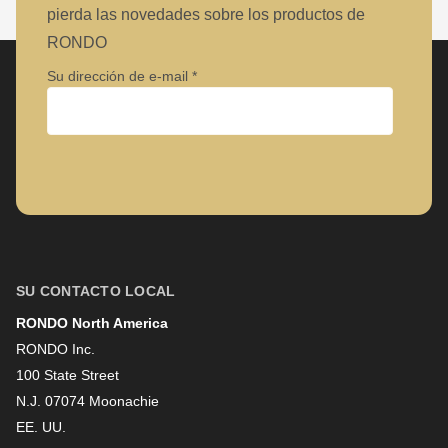
pierda las novedades sobre los productos de
RONDO
Su dirección de e-mail
Empresa
Nombre
SU CONTACTO LOCAL
RONDO North America
Apellido
RONDO Inc.
100 State Street
N.J. 07074 Moonachie
Boletín informativo
EE. UU.