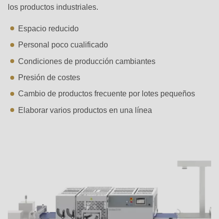
is
los productos industriales.
deprecated
Espacio reducido
in
Drupal\rondo_contact\ContactService-
Personal poco cualificado
>Drupal\rondo_contact\
Condiciones de producción cambiantes
{closure}
Presión de costes
()
Cambio de productos frecuente por lotes pequeños
(line
Elaborar varios productos en una línea
597
of
modules/custom/rondo_contact/src/ContactService.php
).
Deprecated
function
:
mb_substr():
Passing