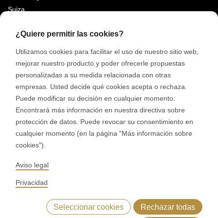
Suiza
¿Quiere permitir las cookies?
REDES SOCIALES
Utilizamos cookies para facilitar el uso de nuestro sitio web,
LinkedIn
mejorar nuestro producto y poder ofrecerle propuestas
Youtube
personalizadas a su medida relacionada con otras
Instagram
empresas. Usted decide qué cookies acepta o rechaza.
Puede modificar su decisión en cualquier momento.
Google Reviews
Encontrará más información en nuestra directiva sobre
protección de datos. Puede revocar su consentimiento en
© 2026 RONDO BURGDORF AG
cualquier momento (en la página "Más información sobre
cookies").
CONDICIONES GENERALES DE ENTREGA MÁQUINAS Y PLANTAS
Aviso legal
CONDICIONES GENERALES RONDOCONNECT
CONDICIONES GENERALES REPUESTOS
Privacidad
GENERAL TERMS AND CONDITIONS OF PURCHASE
CODE OF CONDUCT
SUPPLIER CODE OF CONDUCT
Seleccionar cookies
Rechazar todas
POLÍTICA DE PRIVACIDAD
PIE DE IMPRENTA
WHISTLEBLOWING (IT)