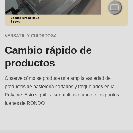
null
to
parameter
#1
($string)
VERSÁTIL Y CUIDADOSA
of
Cambio rápido de
type
string
productos
is
deprecated
Observe cómo se produce una amplia variedad de
in
productos de pastelería cortados y troquelados en la
Drupal\rondo_contact\ContactService-
Polyline. Esto significa ser multiuso, uno de los puntos
>Drupal\rondo_contact\
fuertes de RONDO.
{closure}
()
Ventajas
(line