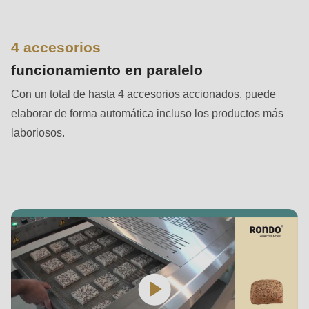
is
deprecated
in
4 accesorios
Drupal\rondo_contact\ContactService-
funcionamiento en paralelo
>Drupal\rondo_contact\
Con un total de hasta 4 accesorios accionados, puede
{closure}
elaborar de forma automática incluso los productos más
()
laboriosos.
(line
597
of
modules/custom/rondo_contact/src/ContactService.php
).
Deprecated
function
:
mb_substr():
Passing