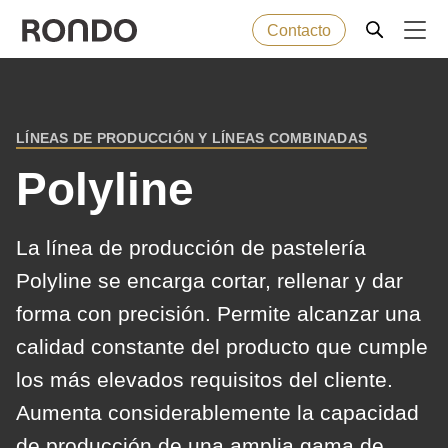
Contacto
Skip
to
Error
Productos de panadería
Deprecated
main
message
LÍNEAS DE PRODUCCIÓN Y LÍNEAS COMBINADAS
function
:
BREADCRUMB
content
Máquinas
mb_substr():
Polyline
Passing
null
Soluciones
La línea de producción de pastelería
to
Polyline se encarga cortar, rellenar y dar
parameter
Servicio posventa
forma con precisión. Permite alcanzar una
#1
($string)
calidad constante del producto que cumple
Empresa
of
los más elevados requisitos del cliente.
type
Aumenta considerablemente la capacidad
string
de producción de una amplia gama de