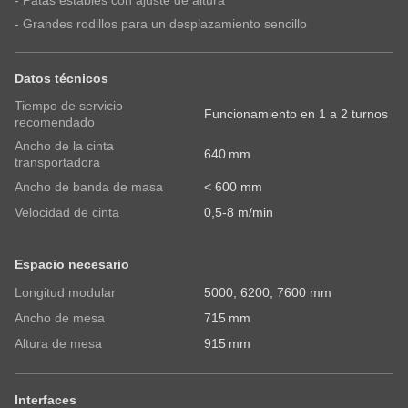
Mail*
pierda las novedades sobre los productos de
- Grandes rodillos para un desplazamiento sencillo
RONDO
RONDO.
Correo electrónico
País
País
Datos técnicos
Tiempo de servicio
Funcionamiento en 1 a 2 turnos
recomendado
Suscríbase a nuestro boletín informativo y no se
Su mensaje
Ancho de la cinta
640 mm
pierda las novedades sobre los productos de
transportadora
RONDO.
Ancho de banda de masa
< 600 mm
Velocidad de cinta
0,5-8 m/min
País
Espacio necesario
Longitud modular
5000, 6200, 7600 mm
State
Ancho de mesa
715 mm
Altura de mesa
915 mm
Teléfono
Interfaces