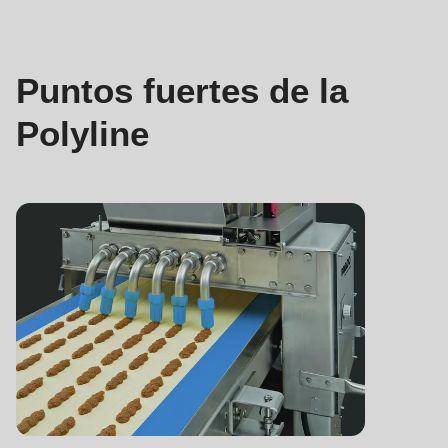
597
of
modules/custom/rondo_contact/src/ContactService.php
).
Puntos fuertes de la
Polyline