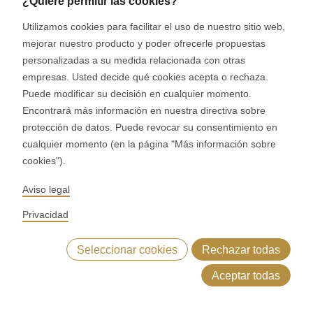
¿Quiere permitir las cookies?
Utilizamos cookies para facilitar el uso de nuestro sitio web,
mejorar nuestro producto y poder ofrecerle propuestas
personalizadas a su medida relacionada con otras
empresas. Usted decide qué cookies acepta o rechaza.
Puede modificar su decisión en cualquier momento.
Encontrará más información en nuestra directiva sobre
protección de datos. Puede revocar su consentimiento en
Ecoline
cualquier momento (en la página "Más información sobre
cookies").
Contacto
Aviso legal
Ventas
Privacidad
Seleccionar cookies
Rechazar todas
Aceptar todas
¿Hemos despertado su
ería y pastelería
Proceso
Contacto
Datos técnicos
interés?