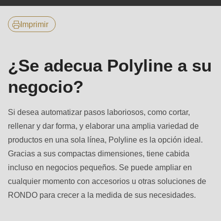
null
principales
to
Imprimir
parameter
#1
($string)
¿Se adecua Polyline a su
of
negocio?
type
string
Si desea automatizar pasos laboriosos, como cortar,
is
rellenar y dar forma, y elaborar una amplia variedad de
deprecated
productos en una sola línea, Polyline es la opción ideal.
in
Gracias a sus compactas dimensiones, tiene cabida
Drupal\rondo_contact\ContactService-
incluso en negocios pequeños. Se puede ampliar en
>Drupal\rondo_contact\
cualquier momento con accesorios u otras soluciones de
{closure}
RONDO para crecer a la medida de sus necesidades.
()
(line