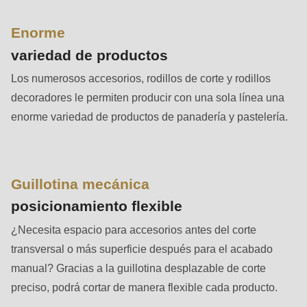
592
of
Enorme
modules/custom/rondo_contact/src/ContactService.php
).
variedad de productos
Los numerosos accesorios, rodillos de corte y rodillos
Deprecated
decoradores le permiten producir con una sola línea una
function
:
enorme variedad de productos de panadería y pastelería.
mb_substr():
Passing
null
to
Guillotina mecánica
parameter
posicionamiento flexible
#1
¿Necesita espacio para accesorios antes del corte
($string)
transversal o más superficie después para el acabado
of
manual? Gracias a la guillotina desplazable de corte
type
preciso, podrá cortar de manera flexible cada producto.
string