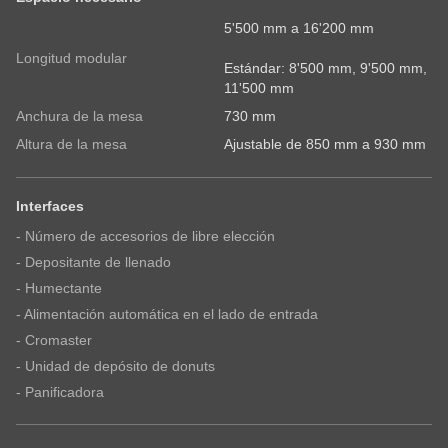
State
5'500 mm a 16'200 mm
Longitud modular
Estándar: 8'500 mm, 9'500 mm,
11'500 mm
Teléfono
Anchura de la mesa
730 mm
Altura de la mesa
Ajustable de 850 mm a 930 mm
Su mensaje
Interfaces
- Número de accesorios de libre elección
- Depositante de llenado
- Humectante
- Alimentación automática en el lado de entrada
- Cromaster
He tomado nota de la
política de privacidad
.
- Unidad de depósito de donuts
- Panificadora