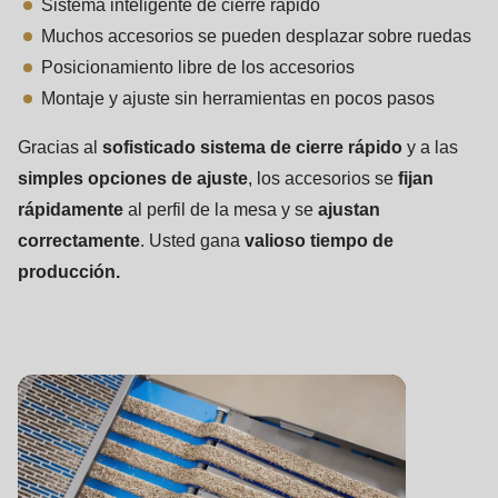
597
Sistema inteligente de cierre rápido
of
Muchos accesorios se pueden desplazar sobre ruedas
modules/custom/rondo_contact/src/ContactService.php
).
Posicionamiento libre de los accesorios
Montaje y ajuste sin herramientas en pocos pasos
Gracias al
sofisticado sistema de cierre rápido
y a las
simples opciones de ajuste
, los accesorios se
fijan
rápidamente
al perfil de la mesa y se
ajustan
correctamente
. Usted gana
valioso tiempo de
producción.