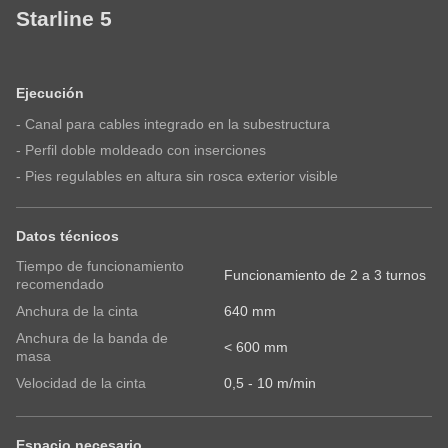
Name
Starline 5
E-Mail
Nombre de pila
-
Vorname
-
Ejecución
Apellido
Suscríbase a nuestro boletín informativo y no se
E-
- Canal para cables integrado en la subestructura
pierda las novedades sobre los productos de
Mail*
- Perfil doble moldeado con inserciones
- Pies regulables en altura sin rosca exterior visible
RONDO
Correo electrónico
País
Datos técnicos
Tiempo de funcionamiento
Funcionamiento de 2 a 3 turnos
recomendado
Suscríbase a nuestro boletín informativo y no se
Su mensaje
Anchura de la cinta
640 mm
pierda las novedades sobre los productos de
Anchura de la banda de
< 600 mm
RONDO.
masa
Velocidad de la cinta
0,5 - 10 m/min
País
Espacio necesario