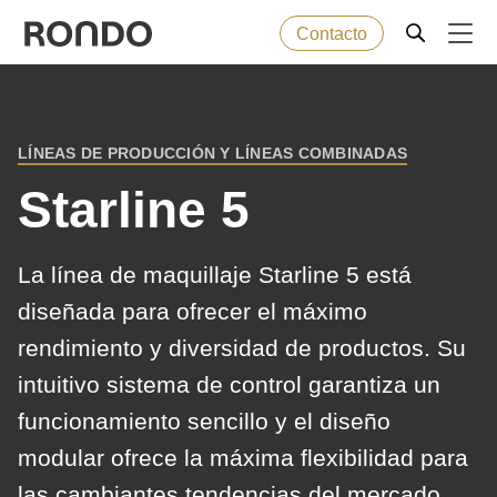
Contacto
Skip
to
Error
Productos de panadería
Deprecated
main
message
LÍNEAS DE PRODUCCIÓN Y LÍNEAS COMBINADAS
function
:
BREADCRUMB
content
Máquinas
mb_substr():
Starline 5
Passing
null
Soluciones
La línea de maquillaje Starline 5 está
to
diseñada para ofrecer el máximo
parameter
Servicio posventa
rendimiento y diversidad de productos. Su
#1
($string)
intuitivo sistema de control garantiza un
Empresa
of
funcionamiento sencillo y el diseño
type
modular ofrece la máxima flexibilidad para
string
las cambiantes tendencias del mercado.