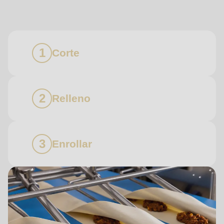
límites
Corte
Relleno
Enrollar