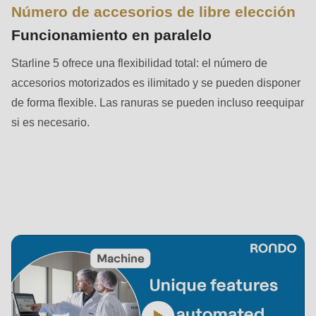
null
Número de accesorios de libre elección
to
Funcionamiento en paralelo
parameter
#1
Starline 5 ofrece una flexibilidad total: el número de
($string)
accesorios motorizados es ilimitado y se pueden disponer
of
de forma flexible. Las ranuras se pueden incluso reequipar
type
si es necesario.
string
is
deprecated
in
Drupal\rondo_contact\ContactService-
>Drupal\rondo_contact\
{closure}
()
(line