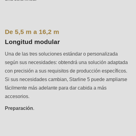
is
deprecated
in
Drupal\rondo_contact\ContactService-
De 5,5 m a 16,2 m
>Drupal\rondo_contact\
Longitud modular
{closure}
()
Una de las tres soluciones estándar o personalizada
(line
según sus necesidades: obtendrá una solución adaptada
597
con precisión a sus requisitos de producción específicos.
of
Si sus necesidades cambian, Starline 5 puede ampliarse
modules/custom/rondo_contact/src/ContactService.php
).
fácilmente más adelante para dar cabida a más
accesorios.
Deprecated
Preparación
.
function
:
mb_substr():
Passing