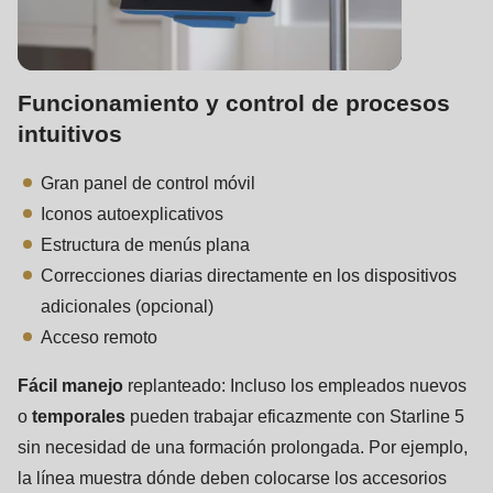
is
deprecated
in
Drupal\rondo_contact\ContactService-
Funcionamiento y control de procesos
>Drupal\rondo_contact\
intuitivos
{closure}
Gran panel de control móvil
()
Iconos autoexplicativos
(line
Estructura de menús plana
597
Correcciones diarias directamente en los dispositivos
of
adicionales (opcional)
modules/custom/rondo_contact/src/ContactService.php
).
Acceso remoto
Deprecated
Fácil manejo
replanteado: Incluso los empleados nuevos
function
:
o
temporales
pueden trabajar eficazmente con Starline 5
mb_substr():
sin necesidad de una formación prolongada. Por ejemplo,
Passing
la línea muestra dónde deben colocarse los accesorios