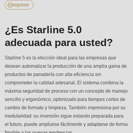
null
Imprimir
to
parameter
#1
¿Es Starline 5.0
($string)
adecuada para usted?
of
type
Starline 5 es la elección ideal para las empresas que
string
desean automatizar la producción de una amplia gama de
is
productos de panadería con alta eficiencia sin
deprecated
comprometer la calidad artesanal. El sistema combina la
in
máxima seguridad de proceso con un concepto de manejo
Drupal\rondo_contact\ContactService-
sencillo y ergonómico, optimizado para tiempos cortos de
>Drupal\rondo_contact\
cambio de formato y limpieza. También impresiona por su
{closure}
modularidad: su inversión sigue estando preparada para
()
el futuro, puede ampliarse fácilmente y adaptarse de forma
(line
flexible a las nuevas tendencias.