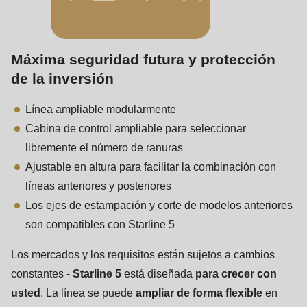
null
to
parameter
Máxima seguridad futura y protección
#1
de la inversión
($string)
of
Línea ampliable modularmente
type
Cabina de control ampliable para seleccionar
string
libremente el número de ranuras
is
Ajustable en altura para facilitar la combinación con
deprecated
líneas anteriores y posteriores
in
Los ejes de estampación y corte de modelos anteriores
Drupal\rondo_contact\ContactService-
son compatibles con Starline 5
>Drupal\rondo_contact\
{closure}
Los mercados y los requisitos están sujetos a cambios
()
constantes -
Starline 5
está diseñada
para crecer con
(line
usted
. La línea se puede
ampliar de forma flexible
en