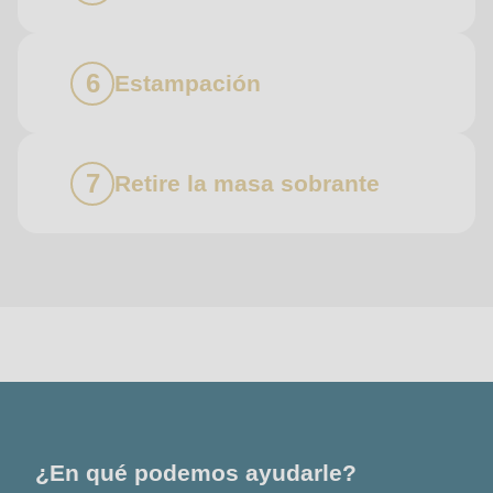
Estampación
Retire la masa sobrante
Póngase
en
contacto
con
nosotros
¿En qué podemos ayudarle?