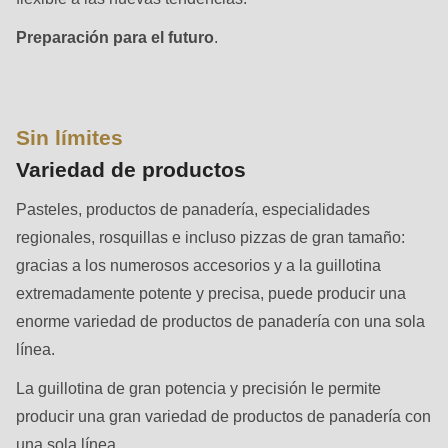
592
of
Preparación para el futuro
.
modules/custom/rondo_contact/src/ContactService.php
).
Deprecated
Sin límites
function
:
Variedad de productos
mb_substr():
Passing
Pasteles, productos de panadería, especialidades
null
regionales, rosquillas e incluso pizzas de gran tamaño:
to
gracias a los numerosos accesorios y a la guillotina
parameter
extremadamente potente y precisa, puede producir una
#1
enorme variedad de productos de panadería con una sola
($string)
línea.
of
La guillotina de gran potencia y precisión le permite
type
producir una gran variedad de productos de panadería con
string
una sola línea.