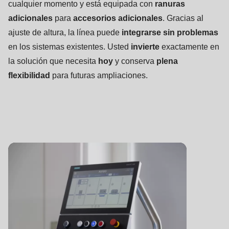
592
cualquier momento y está equipada con
ranuras
of
adicionales
para
accesorios adicionales
. Gracias al
modules/custom/rondo_contact/src/ContactService.php
).
ajuste de altura, la línea puede
integrarse sin problemas
en los sistemas existentes. Usted
invierte
exactamente en
Deprecated
la solución que necesita
hoy
y conserva
plena
function
:
flexibilidad
para futuras ampliaciones.
mb_substr():
Passing
null
to
parameter
#1
($string)
of
type
string