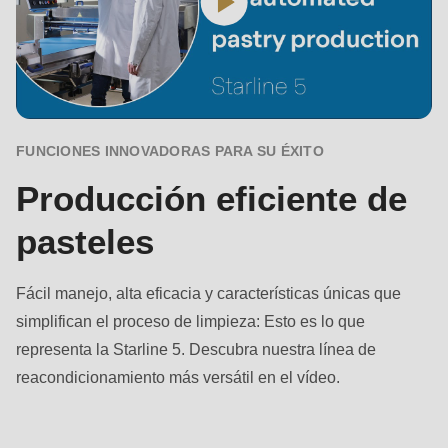
597
of
modules/custom/rondo_contact/src/ContactService.php
).
Deprecated
function
:
FUNCIONES INNOVADORAS PARA SU ÉXITO
mb_substr():
Producción eficiente de
Passing
null
pasteles
to
parameter
Fácil manejo, alta eficacia y características únicas que
#1
simplifican el proceso de limpieza: Esto es lo que
($string)
representa la Starline 5. Descubra nuestra línea de
of
reacondicionamiento más versátil en el vídeo.
type
string