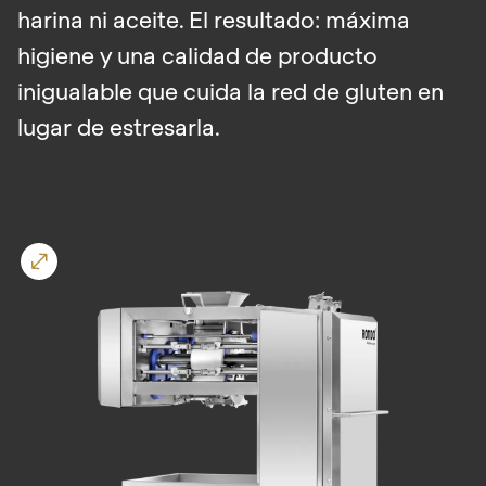
is
harina ni aceite. El resultado: máxima
deprecated
higiene y una calidad de producto
Events
in
inigualable que cuida la red de gluten en
Newsletter
Drupal\rondo_contact\ContactService-
lugar de estresarla.
>Drupal\rondo_contact\
Estados Unidos · ES
{closure}
()
(line
592
of
modules/custom/rondo_contact/src/ContactService
Deprecated
function
:
mb_substr():
Passing