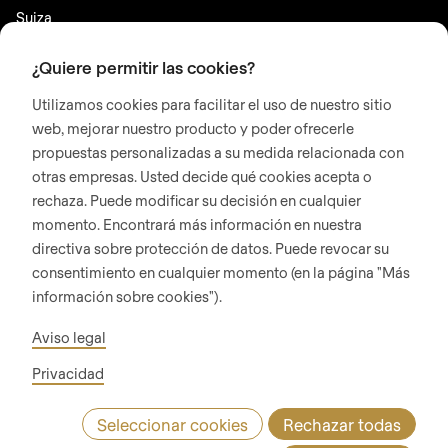
Suiza
¿Quiere permitir las cookies?
REDES SOCIALES
Utilizamos cookies para facilitar el uso de nuestro sitio
LinkedIn
web, mejorar nuestro producto y poder ofrecerle
Youtube
propuestas personalizadas a su medida relacionada con
Instagram
otras empresas. Usted decide qué cookies acepta o
rechaza. Puede modificar su decisión en cualquier
Google Reviews
momento. Encontrará más información en nuestra
directiva sobre protección de datos. Puede revocar su
© 2026 RONDO BURGDORF AG
consentimiento en cualquier momento (en la página "Más
información sobre cookies").
CONDICIONES GENERALES DE ENTREGA MÁQUINAS Y PLANTAS
Aviso legal
CONDICIONES GENERALES RONDOCONNECT
CONDICIONES GENERALES REPUESTOS
Privacidad
GENERAL TERMS AND CONDITIONS OF PURCHASE
CODE OF CONDUCT
SUPPLIER CODE OF CONDUCT
Seleccionar cookies
Rechazar todas
POLÍTICA DE PRIVACIDAD
PIE DE IMPRENTA
WHISTLEBLOWING (IT)