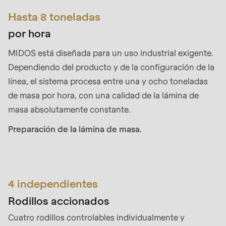
is
Hasta 8 toneladas
deprecated
in
por hora
Drupal\rondo_contact\ContactService-
MIDOS está diseñada para un uso industrial exigente.
>Drupal\rondo_contact\
Dependiendo del producto y de la configuración de la
{closure}
línea, el sistema procesa entre una y ocho toneladas
()
de masa por hora, con una calidad de la lámina de
(line
masa absolutamente constante.
597
Preparación de la lámina de masa
.
of
modules/custom/rondo_contact/src/ContactService
Deprecated
4 independientes
function
:
Rodillos accionados
mb_substr():
Passing
Cuatro rodillos controlables individualmente y