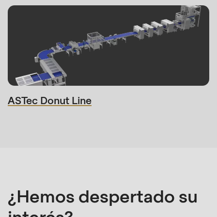
ASTec Donut Line
Póngase
en
contacto
con
nosotros
¿Hemos despertado su
interés?