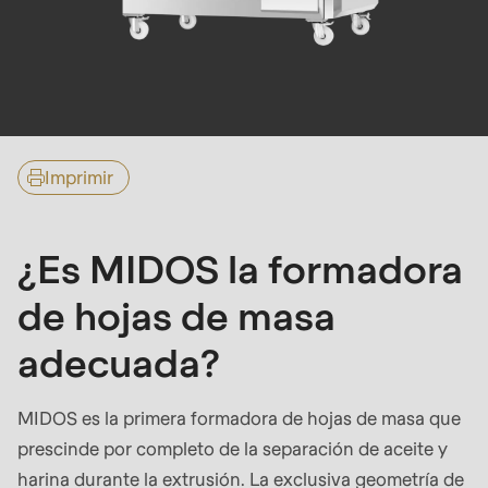
null
to
parameter
#1
($string)
of
Imprimir
type
string
is
¿Es MIDOS la formadora
deprecated
de hojas de masa
in
Drupal\rondo_contact\ContactService-
adecuada?
>Drupal\rondo_contact\
{closure}
MIDOS es la primera formadora de hojas de masa que
()
prescinde por completo de la separación de aceite y
(line
harina durante la extrusión. La exclusiva geometría de