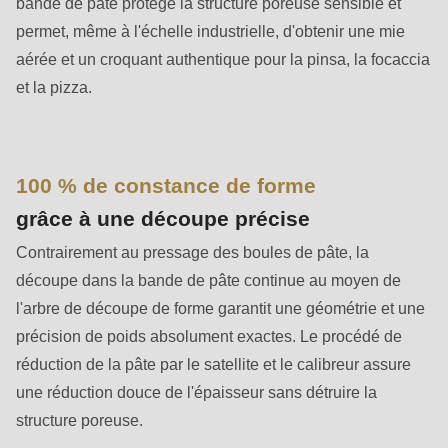
bande de pâte protège la structure poreuse sensible et
is
permet, même à l'échelle industrielle, d'obtenir une mie
deprecated
aérée et un croquant authentique pour la pinsa, la focaccia
in
et la pizza.
Drupal\rondo_contact\ContactService-
>Drupal\rondo_contact\
{closure}
()
100 % de constance de forme
(line
grâce à une découpe précise
597
Contrairement au pressage des boules de pâte, la
of
découpe dans la bande de pâte continue au moyen de
modules/custom/rondo_contact/src/ContactService.php
).
l'arbre de découpe de forme garantit une géométrie et une
précision de poids absolument exactes. Le procédé de
Deprecated
réduction de la pâte par le satellite et le calibreur assure
function
:
une réduction douce de l'épaisseur sans détruire la
mb_substr():
structure poreuse.
Passing