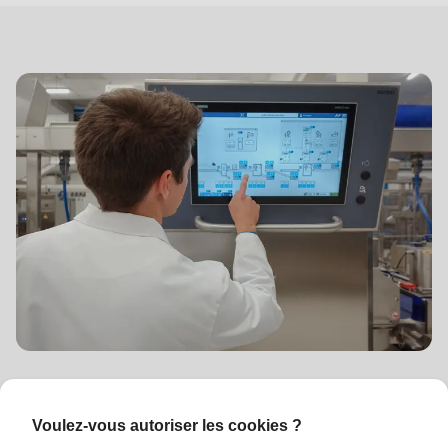
des
processus
ASTec Process Control :
Voulez-vous autoriser les cookies ?
l'intelligence derrière