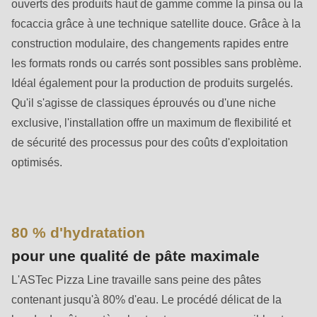
592
ouverts des produits haut de gamme comme la pinsa ou la
of
focaccia grâce à une technique satellite douce. Grâce à la
modules/custom/rondo_contact/src/ContactService.php
).
construction modulaire, des changements rapides entre
les formats ronds ou carrés sont possibles sans problème.
Deprecated
Idéal également pour la production de produits surgelés.
function
:
Qu'il s'agisse de classiques éprouvés ou d'une niche
mb_substr():
exclusive, l'installation offre un maximum de flexibilité et
Passing
de sécurité des processus pour des coûts d'exploitation
null
optimisés.
to
parameter
#1
80 % d'hydratation
($string)
pour une qualité de pâte maximale
of
L'ASTec Pizza Line travaille sans peine des pâtes
type
contenant jusqu'à 80% d'eau. Le procédé délicat de la
string