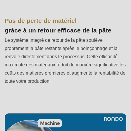
null
to
parameter
Pas de perte de matériel
#1
grâce à un retour efficace de la pâte
($string)
Le système intégré de retour de la pâte soulève
of
proprement la pâte restante après le poinçonnage et la
type
renvoie directement dans le processus. Cette efficacité
string
maximale des matériaux réduit de manière significative les
is
coûts des matières premières et augmente la rentabilité de
deprecated
toute votre production.
in
Drupal\rondo_contact\ContactService-
>Drupal\rondo_contact\
{closure}
()
(line