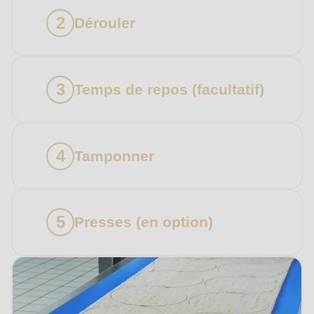
manquer aucune occasion de découvrir les
nouveautés des produits RONDO
Dérouler
E-Mail
Pays
Temps de repos (facultatif)
Abonnez-vous à notre newsletter pour ne
Votre message
manquer aucune occasion de découvrir les
nouveautés des produits RONDO.
Tamponner
Pays
Presses (en option)
State
Téléphone