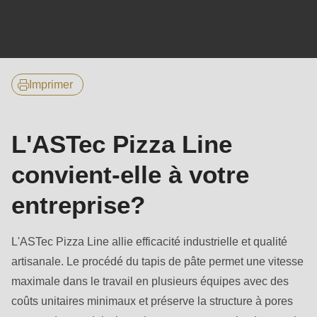
null
to
parameter
#1
($string)
Imprimer
of
type
L'ASTec Pizza Line
string
is
convient-elle à votre
deprecated
entreprise?
in
Drupal\rondo_contact\ContactService-
>Drupal\rondo_contact\
L'ASTec Pizza Line allie efficacité industrielle et qualité
{closure}
artisanale. Le procédé du tapis de pâte permet une vitesse
()
maximale dans le travail en plusieurs équipes avec des
(line
coûts unitaires minimaux et préserve la structure à pores