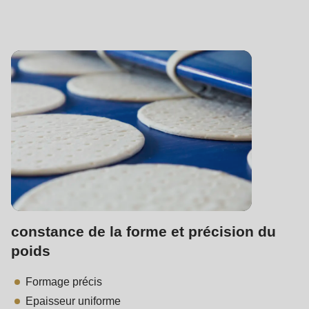
592
of
modules/custom/rondo_contact/src/ContactService.php
).
Deprecated
function
:
mb_substr():
Passing
null
to
parameter
#1
constance de la forme et précision du
($string)
poids
of
type
Formage précis
string
Epaisseur uniforme