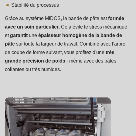
is
Stabilité du processus
deprecated
in
Grâce au système MIDOS, la bande de pâte est
formée
Drupal\rondo_contact\ContactService-
avec un soin particulier
. Cela évite le stress mécanique
>Drupal\rondo_contact\
et
garantit
une
épaisseur homogène de la bande de
{closure}
pâte
sur toute la largeur de travail. Combiné avec l'arbre
()
de coupe de forme suivant, vous profitez d'une
très
(line
grande précision de poids
- même avec des pâtes
597
collantes ou très humides.
of
modules/custom/rondo_contact/src/ContactService.php
).
Deprecated
function
:
mb_substr():
Passing