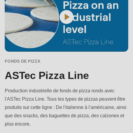
597
of
modules/custom/rondo_contact/src/ContactService.php
).
Deprecated
function
:
mb_substr():
Passing
FONDS DE PIZZA
null
ASTec Pizza Line
to
parameter
Production industrielle de fonds de pizza ronds avec
#1
l'ASTec Pizza Line. Tous les types de pizzas peuvent être
($string)
produits sur cette ligne : De l'italienne à l'américaine, ainsi
of
que des snacks, des baguettes de pizza, des calzones et
type
plus encore.
string