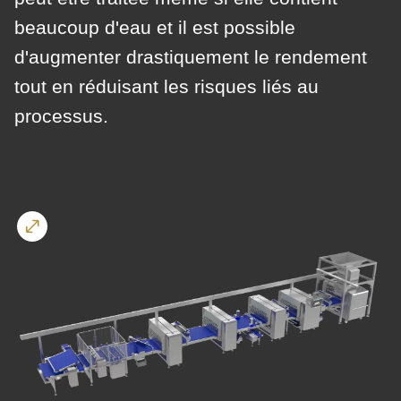
is
beaucoup d'eau et il est possible
deprecated
Events
in
d'augmenter drastiquement le rendement
Newsletter
Drupal\rondo_contact\ContactService-
tout en réduisant les risques liés au
>Drupal\rondo_contact\
processus.
Etats-Unis · FR
{closure}
()
(line
592
of
modules/custom/rondo_contact/src/ContactService.php
).
Deprecated
function
:
mb_substr():
Passing