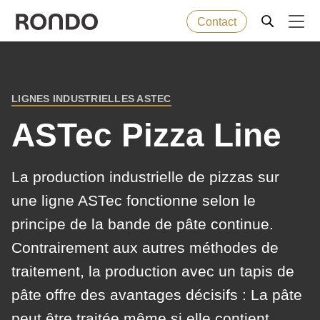
Contact
Skip
to
Error
Produits de boulangerie
Deprecated
main
message
LIGNES INDUSTRIELLES ASTEC
function
:
BREADCRUMB
content
Machines
mb_substr():
ASTec Pizza Line
Passing
null
Solutions
La production industrielle de pizzas sur
to
une ligne ASTec fonctionne selon le
parameter
Services
principe de la bande de pâte continue.
#1
($string)
Contrairement aux autres méthodes de
Entreprise
of
traitement, la production avec un tapis de
type
pâte offre des avantages décisifs : La pâte
string
peut être traitée même si elle contient