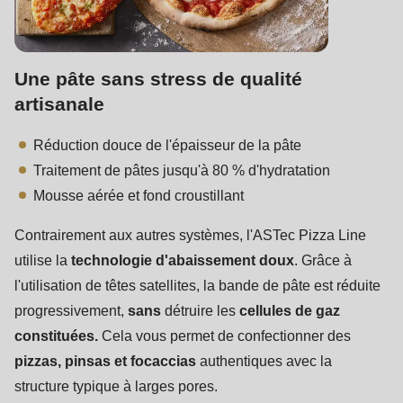
null
to
parameter
Une pâte sans stress de qualité
#1
artisanale
($string)
of
Réduction douce de l'épaisseur de la pâte
type
Traitement de pâtes jusqu'à 80 % d'hydratation
string
Mousse aérée et fond croustillant
is
deprecated
Contrairement aux autres systèmes, l'ASTec Pizza Line
in
utilise la
technologie d'abaissement doux
. Grâce à
Drupal\rondo_contact\ContactService-
l'utilisation de têtes satellites, la bande de pâte est réduite
>Drupal\rondo_contact\
progressivement,
sans
détruire les
cellules de gaz
{closure}
constituées.
Cela vous permet de confectionner des
()
pizzas, pinsas et focaccias
authentiques avec la
(line
structure typique à larges pores.