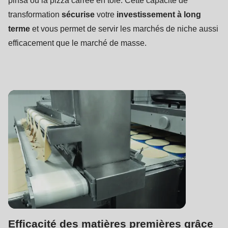
pinsa ou la pizza carrée en tôle. Cette capacité de
597
transformation
sécurise
votre
investissement à long
of
terme
et vous permet de servir les marchés de niche aussi
modules/custom/rondo_contact/src/ContactService.php
).
efficacement que le marché de masse.
Efficacité des matières premières grâce