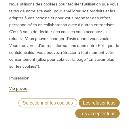
Nous utilisons des cookies pour faciliter l’utilisation que vous
votre productivité
faites de notre site web, pour améliorer nos produits et les
adapter à vos besoins et pour vous proposer des offres
Dans un environnement de marché où la précision et la
personnalisées en collaboration avec d’autres entreprises.
vitesse sont déterminantes pour le succès, l'ASTec
C’est à vous de décider des cookies vous acceptez et
refusez. Vous pouvez changer d’avis quand vous voulez.
Process Control (APC) redéfinit le contrôle des lignes
Vous trouverez d'autres informations dans notre Politique de
industrielles. Pièce maîtresse intelligente de votre
confidentialité. Vous pouvez rétracter à tout moment votre
production, l'APC intègre des capteurs de pointe et des
consentement (allez pour cela sur la page "En savoir plus
analyses en temps réel pour garantir une fabrication
sur les cookies").
absolument stable et hautement performante - 24 heures
Impression
sur 24.
Vie privée
.
Sélectionner les cookies
Les refuser tous
Contact
Les accepter tous
vente
Processus de fabrication
Principes de l'ASTec
Données 