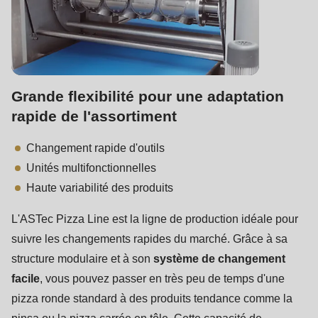
null
to
parameter
#1
($string)
Grande flexibilité pour une adaptation
of
rapide de l'assortiment
type
string
Changement rapide d'outils
is
Unités multifonctionnelles
deprecated
Haute variabilité des produits
in
L'ASTec Pizza Line est la ligne de production idéale pour
Drupal\rondo_contact\ContactService-
suivre les changements rapides du marché. Grâce à sa
>Drupal\rondo_contact\
structure modulaire et à son
système de changement
{closure}
facile
, vous pouvez passer en très peu de temps d'une
()
pizza ronde standard à des produits tendance comme la
(line