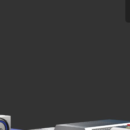
.php
).