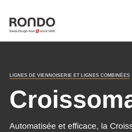
Skip
to
main
content
Error
Deprecated
message
function
:
LIGNES DE VIENNOISERIE ET LIGNES COMBINÉES
mb_substr():
BREADCRUMB
Croissoma
Passing
null
to
parameter
Automatisée et efficace, la Crois
#1