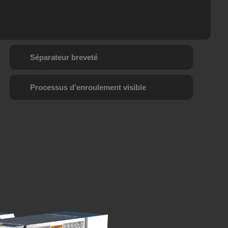
Séparateur breveté
Processus d’enroulement visible