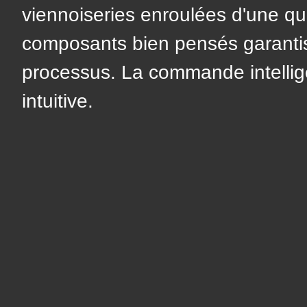
($string)
viennoiseries enroulées d'une qua
of
composants bien pensés garanti
type
processus. La commande intellige
string
intuitive.
is
deprecated
in
Drupal\rondo_contact\ContactService-
>Drupal\rondo_contact\
{closure}
()
(line
592
of