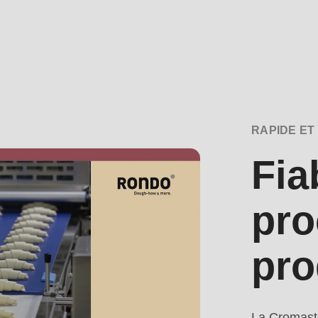
RAPIDE ET
.php
).
Fia
pro
pro
La Cromaste