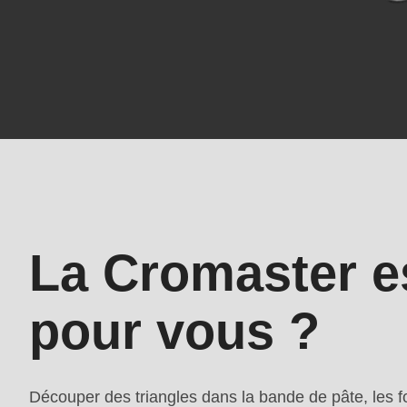
is
deprecated
in
Drupal\rondo_contact\ContactService-
>Drupal\rondo_contact\
Caractéristiques
{closure}
principales
()
(line
592
La Cromaster es
of
modules/custom/rondo_contact/src/ContactService
pour vous ?
Deprecated
function
:
Découper des triangles dans la bande de pâte, les fou