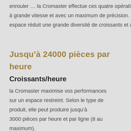
mb_substr():
enrouler … la Cromaster effectue ces quatre opérat
Passing
à grande vitesse et avec un maximum de précision. 
null
espace réduit une grande diversité de croissants et 
to
parameter
#1
Jusqu’à 24000 pièces par
($string)
heure
of
Croissants/heure
type
string
la Cromaster maximise vos performances
is
sur un espace restreint. Selon le type de
deprecated
produit, elle peut produire jusqu’à
in
3000 pièces par heure et par ligne (8 au
Drupal\rondo_contact\ContactService-
maximum).