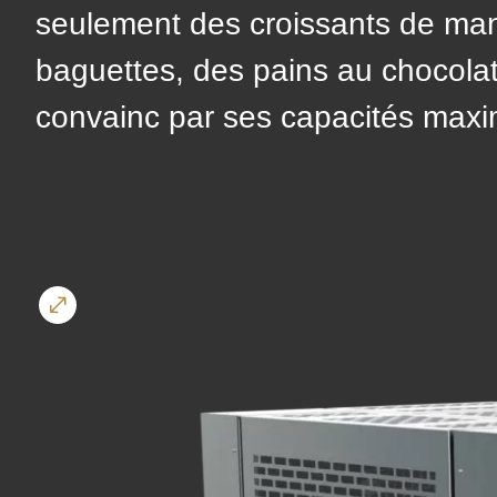
($string)
seulement des croissants de mani
of
baguettes, des pains au chocolat
type
convainc par ses capacités maxi
string
is
deprecated
in
Drupal\rondo_contact\ContactService-
>Drupal\rondo_contact\
{closure}
()
(line
592
of