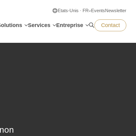
Etats-Unis · FR
Events
Newsletter
Solutions
Services
Entreprise
Contact
 non