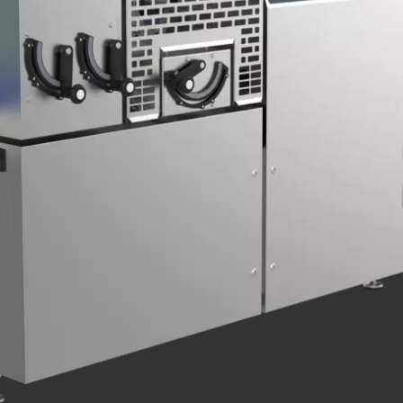
.php
).