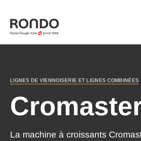
Skip
to
main
content
Error
Deprecated
message
function
:
LIGNES DE VIENNOISERIE ET LIGNES COMBINÉES
mb_substr():
BREADCRUMB
Cromaste
Passing
null
to
parameter
La machine à croissants Cromaster
#1