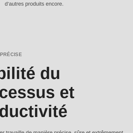
d’autres produits encore.
 PRÉCISE
bilité du
cessus et
ductivité
r travaille de manière précise, sûre et extrêmement