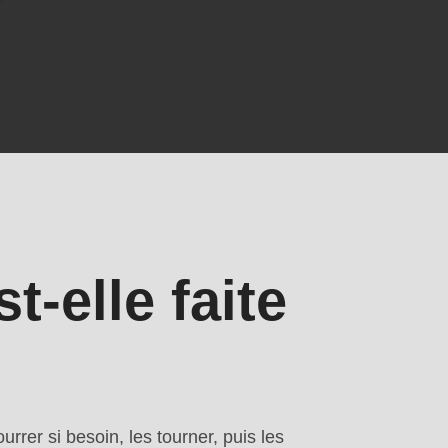
t-elle faite
.php
).
rrer si besoin, les tourner, puis les