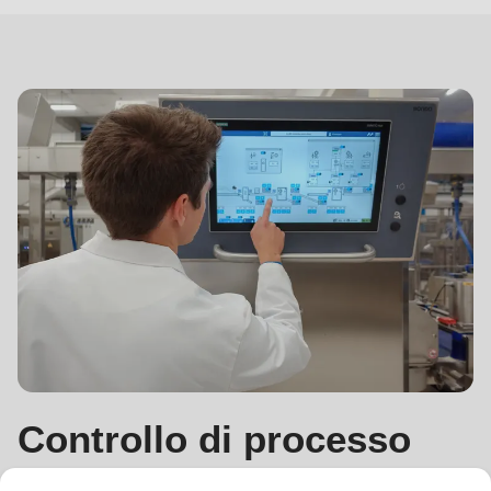
processo
ASTec
Controllo di processo
ASTec: l'intelligenza