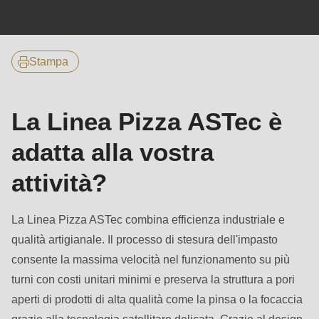
null
to
parameter
Stampa
#1
($string)
of
La Linea Pizza ASTec è
type
string
adatta alla vostra
is
attività?
deprecated
in
La Linea Pizza ASTec combina efficienza industriale e
Drupal\rondo_contact\ContactService-
qualità artigianale. Il processo di stesura dell'impasto
>Drupal\rondo_contact\
consente la massima velocità nel funzionamento su più
{closure}
turni con costi unitari minimi e preserva la struttura a pori
()
aperti di prodotti di alta qualità come la pinsa o la focaccia
(line
grazie alla tecnologia satellitare delicata. Grazie al design