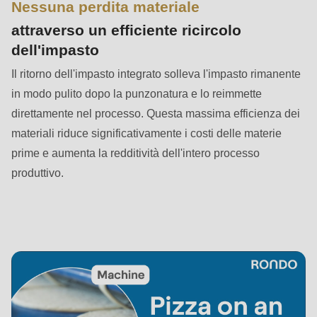
null
Nessuna perdita materiale
to
attraverso un efficiente ricircolo
parameter
dell'impasto
#1
Il ritorno dell'impasto integrato solleva l'impasto rimanente
($string)
in modo pulito dopo la punzonatura e lo reimmette
of
direttamente nel processo. Questa massima efficienza dei
type
materiali riduce significativamente i costi delle materie
string
prime e aumenta la redditività dell'intero processo
is
produttivo.
deprecated
in
Drupal\rondo_contact\ContactService-
>Drupal\rondo_contact\
{closure}
()
(line