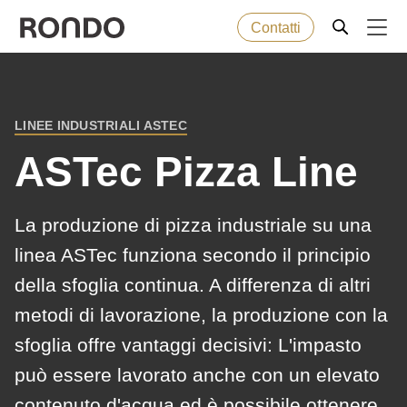
Contatti
Skip
to
Error
Prodotti da forno
Deprecated
main
message
LINEE INDUSTRIALI ASTEC
function
:
BREADCRUMB
content
Macchine
mb_substr():
ASTec Pizza Line
Passing
null
Soluzioni
La produzione di pizza industriale su una
to
linea ASTec funziona secondo il principio
parameter
Servizi
della sfoglia continua. A differenza di altri
#1
($string)
metodi di lavorazione, la produzione con la
Azienda
of
sfoglia offre vantaggi decisivi: L'impasto
type
può essere lavorato anche con un elevato
string
contenuto d'acqua ed è possibile ottenere