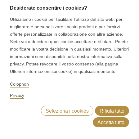
Desiderate consentire i cookies?
dietro la vostra
Utilizziamo i cookie per facilitare l'utilizzo del sito web, per
produttività
migliorare e personalizzare i nostri prodotti e per fornirvi
offerte personalizzate in collaborazione con altre aziende.
In un contesto di mercato in cui precisione e velocità sono
Siete voi a decidere quali cookie accettare o rifiutare. Potete
modificare la vostra decisione in qualsiasi momento. Ulteriori
la chiave del successo, ASTec Process Control (APC) sta
informazioni sono disponibili nella nostra informativa sulla
ridefinendo il controllo delle linee industriali. Come cuore
privacy. Potete revocare il vostro consenso (alla pagina
intelligente della vostra produzione, l'APC integra una
Ulteriori informazioni sui cookie) in qualsiasi momento.
tecnologia di sensori all'avanguardia e analisi in tempo
Colophon
reale per garantire una produzione assolutamente stabile
e ad alte prestazioni, 24 ore su 24.
Privacy
Seleziona i cookies
Rifiuta tutto
Contatto
vendite
Accetta tutto
Prodotti da forno
Processo di produzione
Principi ASTec