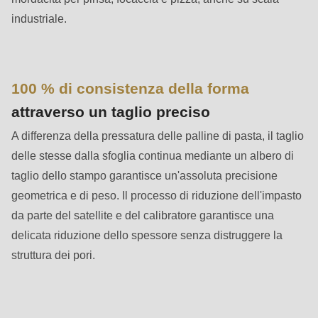
is
industriale.
deprecated
in
Drupal\rondo_contact\ContactService-
>Drupal\rondo_contact\
100 % di consistenza della forma
{closure}
attraverso un taglio preciso
()
A differenza della pressatura delle palline di pasta, il taglio
(line
delle stesse dalla sfoglia continua mediante un albero di
597
taglio dello stampo garantisce un'assoluta precisione
of
geometrica e di peso. Il processo di riduzione dell'impasto
modules/custom/rondo_contact/src/ContactService.php
).
da parte del satellite e del calibratore garantisce una
delicata riduzione dello spessore senza distruggere la
Deprecated
struttura dei pori.
function
:
mb_substr():
Passing