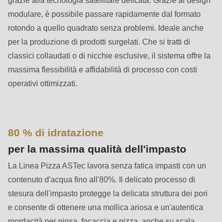
592
modulare, è possibile passare rapidamente dal formato
of
rotondo a quello quadrato senza problemi. Ideale anche
modules/custom/rondo_contact/src/ContactService.php
).
per la produzione di prodotti surgelati. Che si tratti di
classici collaudati o di nicchie esclusive, il sistema offre la
Deprecated
massima flessibilità e affidabilità di processo con costi
function
:
operativi ottimizzati.
mb_substr():
Passing
null
to
80 % di idratazione
parameter
per la massima qualità dell'impasto
#1
La Linea Pizza ASTec lavora senza fatica impasti con un
($string)
contenuto d'acqua fino all'80%. Il delicato processo di
of
stesura dell'impasto protegge la delicata struttura dei pori
type
e consente di ottenere una mollica ariosa e un'autentica
string
mordacità per pinsa, focaccia e pizza, anche su scala