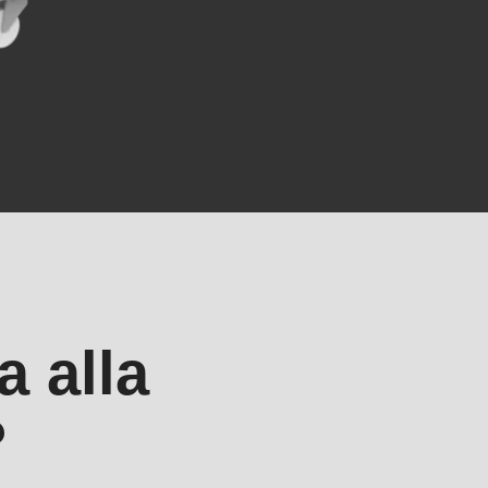
a alla
.php
).
?