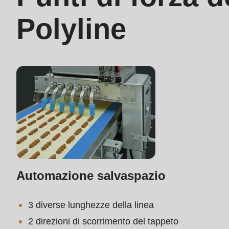
597
Polyline
of
modules/custom/rondo_contact/src/ContactService
Deprecated
function
:
mb_substr():
Passing
null
to
parameter
Automazione salvaspazio
#1
($string)
3 diverse lunghezze della linea
of
2 direzioni di scorrimento del tappeto