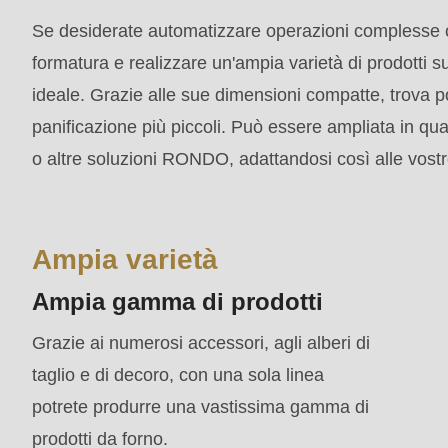
mb_substr():
Se desiderate automatizzare operazioni complesse co
Passing
formatura e realizzare un'ampia varietà di prodotti su
null
ideale. Grazie alle sue dimensioni compatte, trova p
to
panificazione più piccoli. Può essere ampliata in qua
parameter
o altre soluzioni RONDO, adattandosi così alle vost
#1
($string)
of
Ampia varietà
type
Ampia gamma di prodotti
string
is
Grazie ai numerosi accessori, agli alberi di
deprecated
taglio e di decoro, con una sola linea
in
potrete produrre una vastissima gamma di
Drupal\rondo_contact\ContactService-
prodotti da forno.