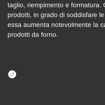
($string)
taglio, riempimento e formatura. 
of
prodotti, in grado di soddisfare l
type
essa aumenta notevolmente la ca
string
prodotti da forno.
is
deprecated
in
Drupal\rondo_contact\ContactService-
>Drupal\rondo_contact\
{closure}
()
(line
592
of