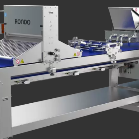
.php
).