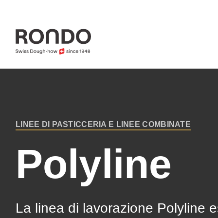
Skip
to
main
content
Error
Deprecated
message
function
:
LINEE DI PASTICCERIA E LINEE COMBINATE
mb_substr():
BREADCRUMB
Polyline
Passing
null
to
parameter
La linea di lavorazione Polyline 
#1