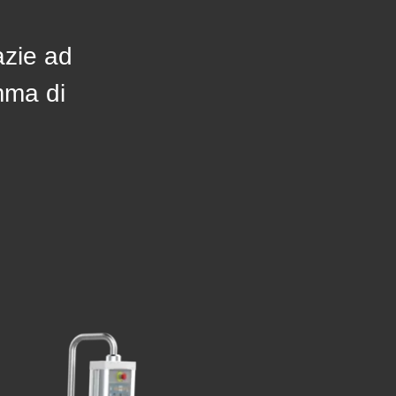
azie ad
mma di