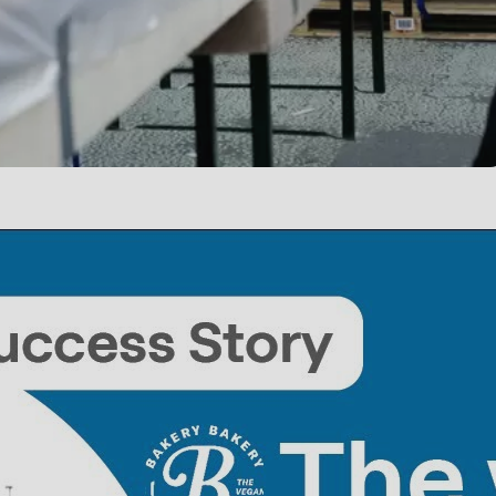
.php
).