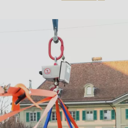
.php
).