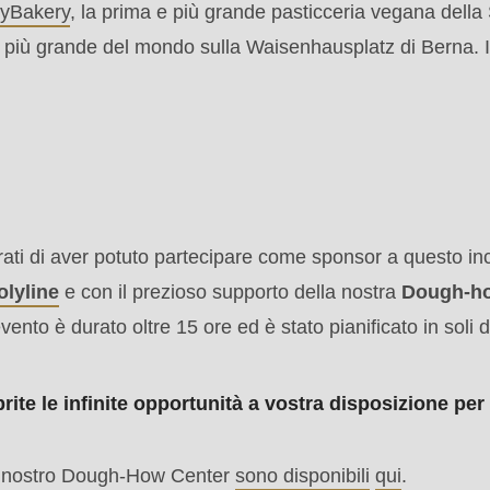
yBakery
, la prima e più grande pasticceria vegana della 
.php
).
più grande del mondo sulla Waisenhausplatz di Berna. Il 
ati di aver potuto partecipare come sponsor a questo inc
olyline
e con il prezioso supporto della nostra
Dough-ho
 evento è durato oltre 15 ore ed è stato pianificato in soli
rite le infinite opportunità a vostra disposizione per 
sul nostro Dough-How Center
sono disponibili
qui
.