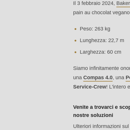
Il 3 febbraio 2024,
Baker
modules/custom/rondo_contact/src/ContactService
pain au chocolat vegano 
Deprecated
Peso: 263 kg
function
:
Lunghezza: 22,7 m
mb_substr():
Passing
Larghezza: 60 cm
null
Siamo infinitamente onor
to
una
Compas 4.0
, una
P
parameter
Service-Crew
! L'intero
#1
($string)
of
Venite a trovarci e scop
nostre soluzioni
type
string
Ulteriori informazioni 