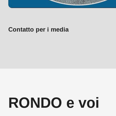
597
of
modules/custom/rondo_contact/src/ContactService
Contatto per i media
RONDO e voi