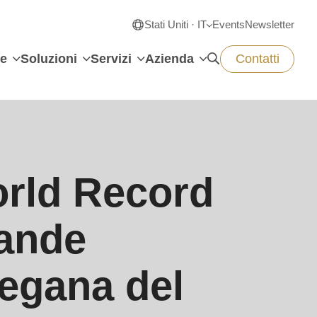
Stati Uniti · IT
Events
Newsletter
e
Soluzioni
Servizi
Azienda
Contatti
rld Record
rande
vegana del