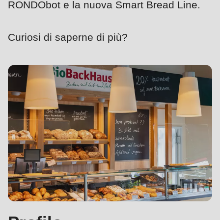
RONDObot e la nuova Smart Bread Line.
null
Profilo
to
parameter
Curiosi di saperne di più?
#1
($string)
of
type
string
is
deprecated
in
Drupal\rondo_contact\ContactService-
>Drupal\rondo_contact\
{closure}
()
(line