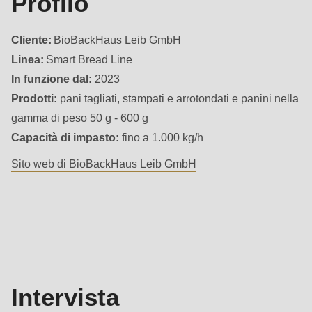
Profilo
592
of
Cliente:
BioBackHaus Leib GmbH
modules/custom/rondo_contact/src/ContactService.php
).
Linea:
Smart Bread Line
In funzione dal:
2023
Deprecated
Prodotti:
pani tagliati, stampati e arrotondati e panini nella
function
:
gamma di peso 50 g - 600 g
mb_substr():
Capacità di impasto:
fino a 1.000 kg/h
Passing
Sito web di BioBackHaus Leib GmbH
null
to
Interview
parameter
#1
($string)
of
type
Intervista
string