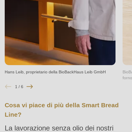
null
to
parameter
#1
($string)
of
type
string
is
Hans Leib, proprietario della BioBackHaus Leib GmbH
BioB
forn
deprecated
in
1
/
6
Drupal\rondo_contact\ContactService-
>Drupal\rondo_contact\
Cosa vi piace di più della Smart Bread
{closure}
Line?
()
La lavorazione senza olio dei nostri
(line