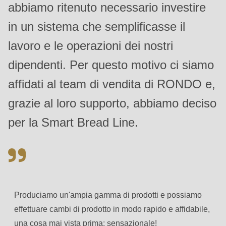
abbiamo ritenuto necessario investire
null
to
in un sistema che semplificasse il
parameter
lavoro e le operazioni dei nostri
#1
dipendenti. Per questo motivo ci siamo
($string)
of
affidati al team di vendita di RONDO e,
type
grazie al loro supporto, abbiamo deciso
string
per la Smart Bread Line.
is
deprecated
in
Drupal\rondo_contact\ContactService-
>Drupal\rondo_contact\
{closure}
Produciamo un'ampia gamma di prodotti e possiamo
()
effettuare cambi di prodotto in modo rapido e affidabile,
(line
una cosa mai vista prima: sensazionale!