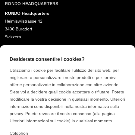
RONDO HEADQUARTERS
RONDO Headquarters
Heimiswilstrasse 42
3400 Burgdorf
Svizzera
SOCIAL MEDIA
Desiderate consentire i cookies?
LinkedIn
Utilizziamo i cookie per facilitare l'utilizzo del sito web, per
Youtube
migliorare e personalizzare i nostri prodotti e per fornirvi
Instagram
offerte personalizzate in collaborazione con altre aziende.
Siete voi a decidere quali cookie accettare o rifiutare. Potete
Google Reviews
modificare la vostra decisione in qualsiasi momento. Ulteriori
informazioni sono disponibili nella nostra informativa sulla
© 2026 RONDO BURGDORF AG
privacy. Potete revocare il vostro consenso (alla pagina
Ulteriori informazioni sui cookie) in qualsiasi momento.
TERMINI E CONDIZIONI GENERALI CONSEGNA MACCHINE E IMPIANTI
Colophon