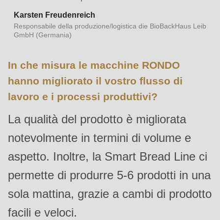
597
Karsten Freudenreich
of
Responsabile della produzione/logistica die BioBackHaus Leib
modules/custom/rondo_contact/src/ContactService.php
).
GmbH (Germania)
Deprecated
In che misura le macchine RONDO
function
:
hanno migliorato il vostro flusso di
mb_substr():
lavoro e i processi produttivi?
Passing
La qualità del prodotto è migliorata
null
to
notevolmente in termini di volume e
parameter
aspetto. Inoltre, la Smart Bread Line ci
#1
($string)
permette di produrre 5-6 prodotti in una
of
sola mattina, grazie a cambi di prodotto
type
facili e veloci.
string