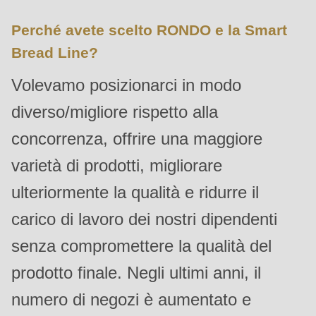
is
Perché avete scelto RONDO e la Smart
deprecated
in
Bread Line?
Drupal\rondo_contact\ContactService-
Volevamo posizionarci in modo
>Drupal\rondo_contact\
diverso/migliore rispetto alla
{closure}
()
concorrenza, offrire una maggiore
(line
varietà di prodotti, migliorare
597
of
ulteriormente la qualità e ridurre il
modules/custom/rondo_contact/src/ContactService.php
).
carico di lavoro dei nostri dipendenti
senza compromettere la qualità del
Deprecated
function
:
prodotto finale. Negli ultimi anni, il
mb_substr():
numero di negozi è aumentato e
Passing