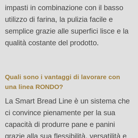
592
impasti in combinazione con il basso
of
utilizzo di farina, la pulizia facile e
modules/custom/rondo_contact/src/ContactService.php
).
semplice grazie alle superfici lisce e la
Deprecated
qualità costante del prodotto.
function
:
mb_substr():
Passing
null
Quali sono i vantaggi di lavorare con
to
una linea RONDO?
parameter
La Smart Bread Line è un sistema che
#1
($string)
ci convince pienamente per la sua
of
capacità di produrre pane e panini
type
string
grazie alla sua flessibilità, versatilità e