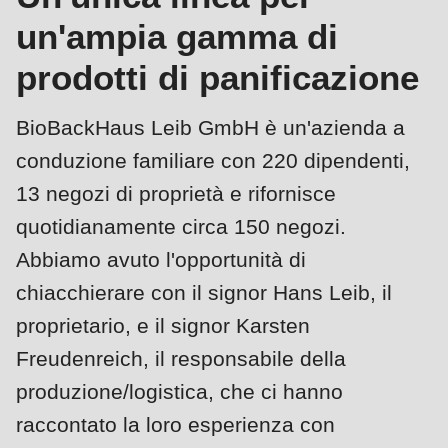
is
un'ampia gamma di
deprecated
Events
prodotti di panificazione
in
Newsletter
Drupal\rondo_contact\ContactService-
BioBackHaus Leib GmbH è un'azienda a
>Drupal\rondo_contact\
Stati Uniti · IT
{closure}
conduzione familiare con 220 dipendenti,
()
13 negozi di proprietà e rifornisce
(line
quotidianamente circa 150 negozi.
592
Abbiamo avuto l'opportunità di
of
chiacchierare con il signor Hans Leib, il
modules/custom/rondo_contact/src/ContactService.php
).
proprietario, e il signor Karsten
Deprecated
Freudenreich, il responsabile della
function
:
produzione/logistica, che ci hanno
mb_substr():
raccontato la loro esperienza con
Passing