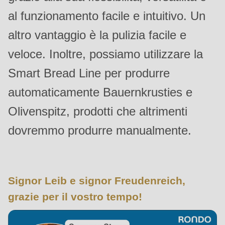
is
al funzionamento facile e intuitivo. Un
deprecated
altro vantaggio è la pulizia facile e
in
Drupal\rondo_contact\ContactService-
veloce. Inoltre, possiamo utilizzare la
>Drupal\rondo_contact\
Smart Bread Line per produrre
{closure}
automaticamente Bauernkrusties e
()
(line
Olivenspitz, prodotti che altrimenti
597
dovremmo produrre manualmente.
of
modules/custom/rondo_contact/src/ContactService.php
).
Deprecated
Signor Leib e signor Freudenreich,
function
:
grazie per il vostro tempo!
mb_substr():
Passing