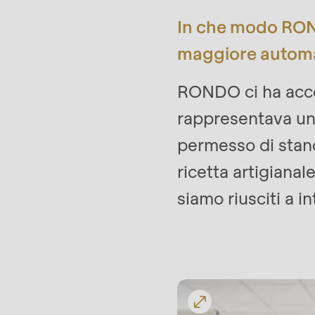
>Drupal\rondo_contact\
In che modo ROND
{closure}
maggiore autom
()
(line
RONDO ci ha acco
597
rappresentava una
of
permesso di stand
modules/custom/rondo_contact/src/ContactSe
ricetta artigianal
Deprecated
siamo riusciti a i
function
:
Outlet della fabbrica Abaribi
mb_substr():
Passing
null
to