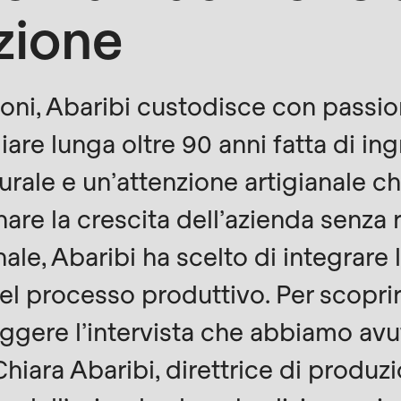
rvice.php
).
zione
oni, Abaribi custodisce con passion
iare lunga oltre 90 anni fatta di in
turale e un’attenzione artigianale 
e la crescita dell’azienda senza r
nale, Abaribi ha scelto di integrare 
l processo produttivo. Per scoprir
leggere l’intervista che abbiamo avut
Chiara Abaribi, direttrice di produz