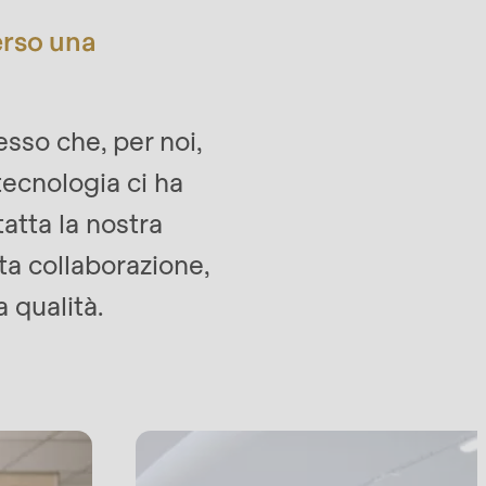
erso una
so che, per noi,
tecnologia ci ha
atta la nostra
ta collaborazione,
 qualità.
RONDO Croissant Line