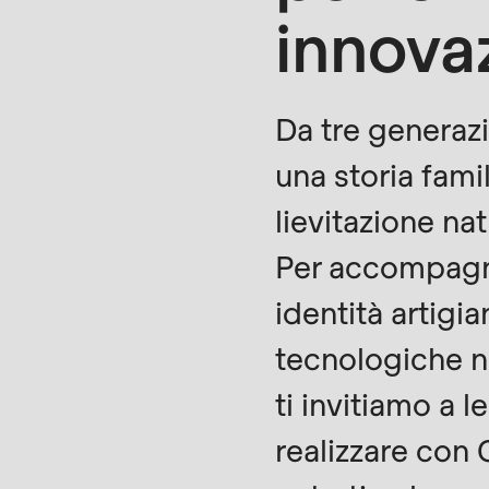
modules/custom/rondo_contact/src/ContactSe
innova
Deprecated
function
:
Da tre generazi
mb_substr():
una storia famil
Passing
lievitazione na
null
Per accompagnar
to
parameter
identità artigia
#1
tecnologiche ne
($string)
ti invitiamo a 
of
type
realizzare con 
string