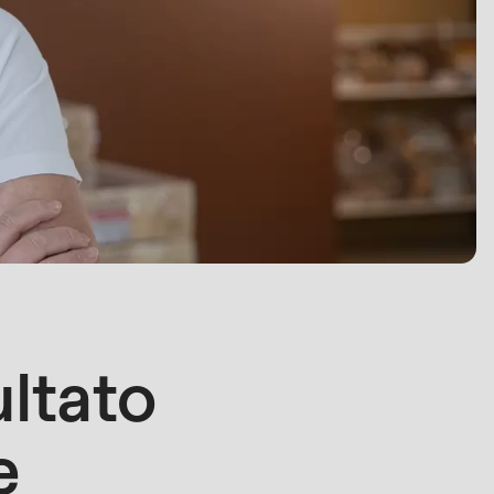
ultato
e