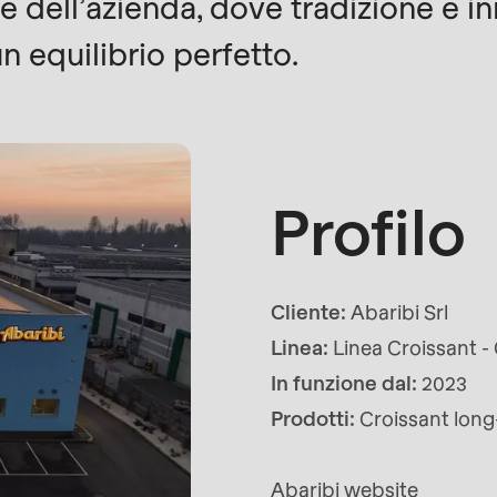
re dell’azienda, dove tradizione e i
n equilibrio perfetto.
Profilo
Cliente:
Abaribi Srl
Linea:
Linea Croissant -
rvice.php
).
In funzione dal:
2023
Prodotti:
Croissant long-
Abaribi website