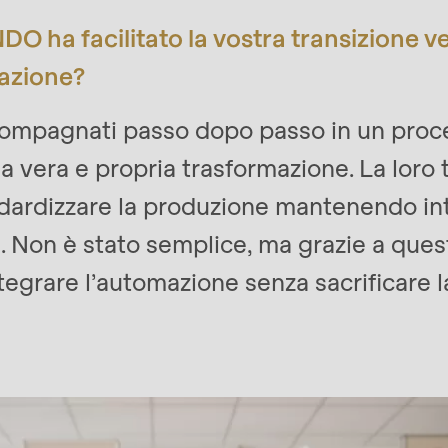
O ha facilitato la vostra transizione v
azione?
mpagnati passo dopo passo in un proces
 vera e propria trasformazione. La loro 
ardizzare la produzione mantenendo int
rvice.php
).
e. Non è stato semplice, ma grazie a ques
ntegrare l’automazione senza sacrificare la
1
/
5