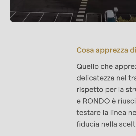
mb_substr():
Passing
null
to
parameter
Cosa apprezza di
#1
($string)
Quello che appre
of
delicatezza nel tr
type
rispetto per la st
string
e RONDO è riuscita
is
testare la linea 
deprecated
in
fiducia nella scelt
Drupal\rondo_contact\ContactService-