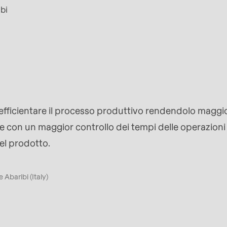
ibi
rvice.php
).
e efficientare il processo produttivo rendendolo magg
 e con un maggior controllo dei tempi delle operazion
el prodotto.
 Abaribi (Italy)