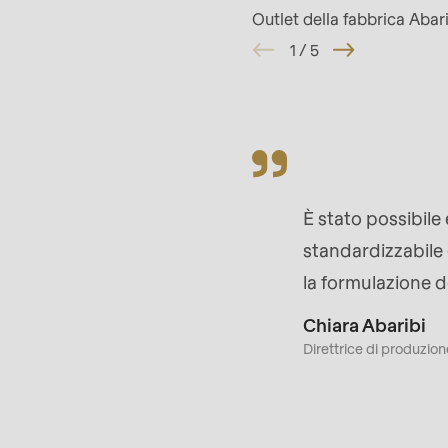
597
Outlet della fabbrica Abar
of
1
/
5
modules/custom/rondo_contact/src/ContactSe
È stato possibil
standardizzabile
la formulazione d
Chiara Abaribi
Direttrice di produzione