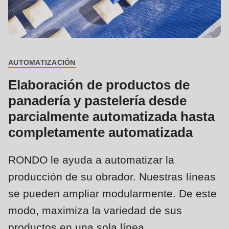
is
deprecated
Events
in
Newsletter
Drupal\rondo_contact\ContactService-
>Drupal\rondo_contact\
AUTOMATIZACIÓN
Estados Unidos · ES
BREADCRUMB
{closure}
Elaboración de productos de
()
panadería y pastelería desde
(line
parcialmente automatizada hasta
592
completamente automatizada
of
modules/custom/rondo_contact/src/ContactService.php
).
RONDO le ayuda a automatizar la
Deprecated
producción de su obrador. Nuestras líneas
function
:
se pueden ampliar modularmente. De este
mb_substr():
modo, maximiza la variedad de sus
Passing
productos en una sola línea,