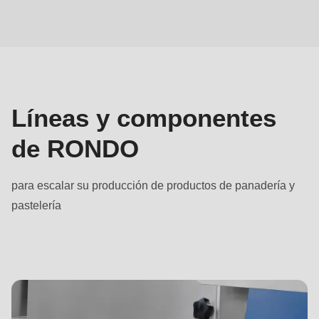
null
Máquinas
to
parameter
#1
($string)
of
Líneas y componentes
type
de RONDO
string
is
deprecated
para escalar su producción de productos de panadería y
in
pastelería
Drupal\rondo_contact\ContactService-
>Drupal\rondo_contact\
{closure}
()
(line