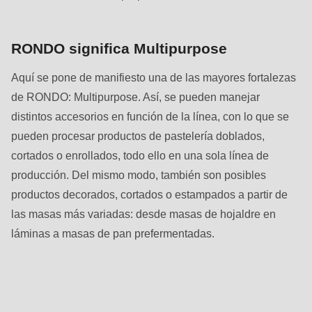
is
deprecated
in
RONDO significa Multipurpose
Drupal\rondo_contact\ContactService-
Aquí se pone de manifiesto una de las mayores fortalezas
>Drupal\rondo_contact\
de RONDO: Multipurpose. Así, se pueden manejar
{closure}
distintos accesorios en función de la línea, con lo que se
()
pueden procesar productos de pastelería doblados,
(line
cortados o enrollados, todo ello en una sola línea de
597
producción. Del mismo modo, también son posibles
of
productos decorados, cortados o estampados a partir de
modules/custom/rondo_contact/src/ContactService.php
).
las masas más variadas: desde masas de hojaldre en
láminas a masas de pan prefermentadas.
Deprecated
function
:
Contacto
mb_substr():
Passing