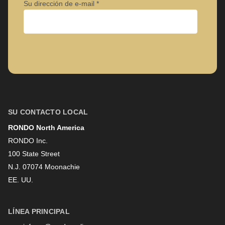
Su dirección de e-mail
Empresa
Nombre
SU CONTACTO LOCAL
RONDO North America
Apellido
RONDO Inc.
100 State Street
N.J. 07074 Moonachie
Boletín informativo
EE. UU.
LÍNEA PRINCIPAL