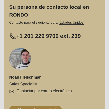
597
Su persona de contacto local en
of
RONDO
modules/custom/rondo_contact/src/ContactService.php
).
Contacto para el siguiente país:
Estados Unidos
Deprecated
function
:
+1 201 229 9700 ext. 239
mb_substr():
Passing
null
to
parameter
#1
Noah Fleischman
($string)
Sales Specialist
of
Contactar por correo electrónico
type
string