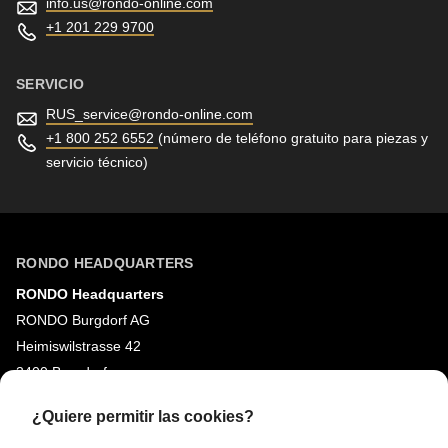
info.us@
rondo-online.com
+1 201 229 9700
SERVICIO
RUS_service@
rondo-online.com
+1 800 252 6552
(número de teléfono gratuito para piezas y
servicio técnico)
RONDO HEADQUARTERS
RONDO Headquarters
RONDO Burgdorf AG
Heimiswilstrasse 42
3400 Burgdorf
Suiza
¿Quiere permitir las cookies?