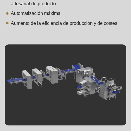
592
artesanal de producto
of
Automatización máxima
modules/custom/rondo_contact/src/ContactService.php
).
Aumento de la eficiencia de producción y de costes
Deprecated
function
:
mb_substr():
Passing
null
to
parameter
#1
($string)
of
type
string