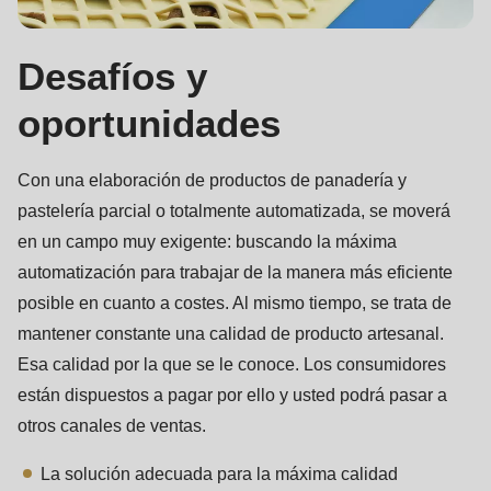
null
to
Desafíos y
parameter
#1
oportunidades
($string)
of
Con una elaboración de productos de panadería y
type
pastelería parcial o totalmente automatizada, se moverá
string
en un campo muy exigente: buscando la máxima
is
automatización para trabajar de la manera más eficiente
deprecated
posible en cuanto a costes. Al mismo tiempo, se trata de
in
mantener constante una calidad de producto artesanal.
Drupal\rondo_contact\ContactService-
Esa calidad por la que se le conoce. Los consumidores
>Drupal\rondo_contact\
están dispuestos a pagar por ello y usted podrá pasar a
{closure}
otros canales de ventas.
()
(line
La solución adecuada para la máxima calidad