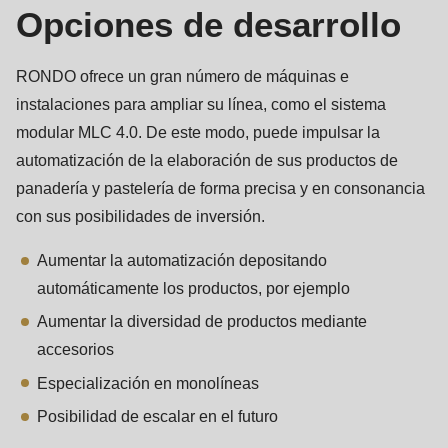
is
Opciones de desarrollo
deprecated
in
RONDO ofrece un gran número de máquinas e
Drupal\rondo_contact\ContactService-
instalaciones para ampliar su línea, como el sistema
>Drupal\rondo_contact\
modular MLC 4.0. De este modo, puede impulsar la
{closure}
automatización de la elaboración de sus productos de
()
panadería y pastelería de forma precisa y en consonancia
(line
con sus posibilidades de inversión.
597
of
Aumentar la automatización depositando
modules/custom/rondo_contact/src/ContactService.php
).
automáticamente los productos, por ejemplo
Aumentar la diversidad de productos mediante
Deprecated
accesorios
function
:
Especialización en monolíneas
mb_substr():
Posibilidad de escalar en el futuro
Passing