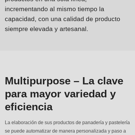
null
incrementando al mismo tiempo la
to
parameter
capacidad, con una calidad de producto
#1
siempre elevada y artesanal.
($string)
Multipurpose
of
type
string
is
deprecated
Multipurpose – La clave
in
para mayor variedad y
Drupal\rondo_contact\ContactService-
>Drupal\rondo_contact\
eficiencia
{closure}
()
La elaboración de sus productos de panadería y pastelería
(line
se puede automatizar de manera personalizada y paso a