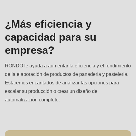
null
to
parameter
¿Más eficiencia y
#1
capacidad para su
($string)
of
empresa?
type
string
RONDO le ayuda a aumentar la eficiencia y el rendimiento
is
de la elaboración de productos de panadería y pastelería.
deprecated
Estaremos encantados de analizar las opciones para
in
escalar su producción o crear un diseño de
Drupal\rondo_contact\ContactService-
automatización completo.
>Drupal\rondo_contact\
{closure}
()
(line