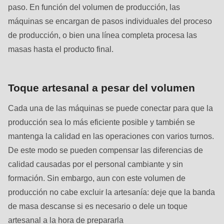
592
paso. En función del volumen de producción, las
of
máquinas se encargan de pasos individuales del proceso
modules/custom/rondo_contact/src/ContactService.php
).
de producción, o bien una línea completa procesa las
masas hasta el producto final.
Deprecated
function
:
mb_substr():
Toque artesanal a pesar del volumen
Passing
Cada una de las máquinas se puede conectar para que la
null
producción sea lo más eficiente posible y también se
to
mantenga la calidad en las operaciones con varios turnos.
parameter
De este modo se pueden compensar las diferencias de
#1
calidad causadas por el personal cambiante y sin
($string)
formación. Sin embargo, aun con este volumen de
of
producción no cabe excluir la artesanía: deje que la banda
type
de masa descanse si es necesario o dele un toque
string
artesanal a la hora de prepararla