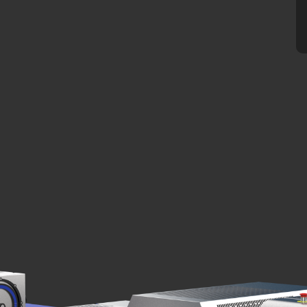
.php
).