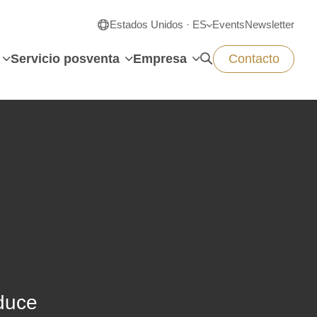
Estados Unidos · ES
Events
Newsletter
Servicio posventa
Empresa
Contacto
oduce