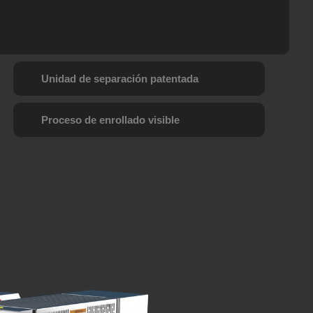
Unidad de separación patentada
Proceso de enrollado visible