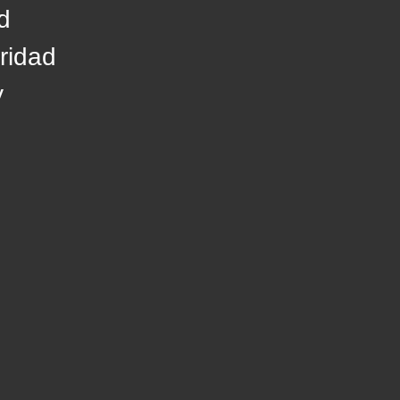
d
ridad
y