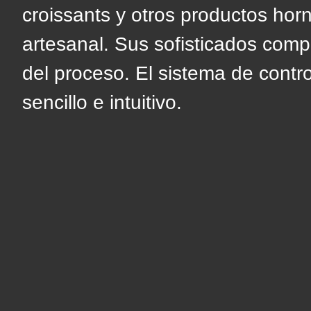
($string)
croissants y otros productos hor
of
artesanal. Sus sofisticados com
type
del proceso. El sistema de contr
string
sencillo e intuitivo.
is
deprecated
in
Drupal\rondo_contact\ContactService-
>Drupal\rondo_contact\
{closure}
()
(line
592
of