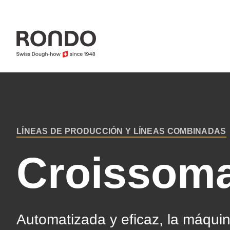
Skip
to
main
content
Error
Deprecated
message
function
:
LÍNEAS DE PRODUCCIÓN Y LÍNEAS COMBINADAS
mb_substr():
BREADCRUMB
Croissoma
Passing
null
to
parameter
Automatizada y eficaz, la máqui
#1