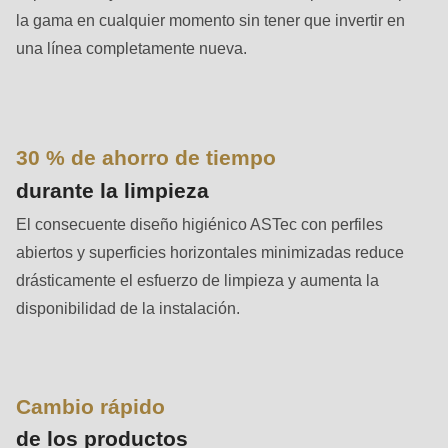
is
la gama en cualquier momento sin tener que invertir en
deprecated
una línea completamente nueva.
in
Drupal\rondo_contact\ContactService-
>Drupal\rondo_contact\
{closure}
30 % de ahorro de tiempo
()
durante la limpieza
(line
El consecuente diseño higiénico ASTec con perfiles
597
abiertos y superficies horizontales minimizadas reduce
of
drásticamente el esfuerzo de limpieza y aumenta la
modules/custom/rondo_contact/src/ContactService.php
).
disponibilidad de la instalación.
Deprecated
function
:
mb_substr():
Cambio rápido
Passing
de los productos