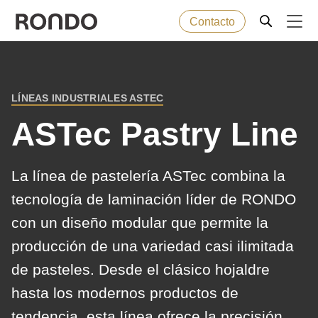
Contacto
Skip
to
Error
Productos de panadería
Deprecated
main
message
LÍNEAS INDUSTRIALES ASTEC
function
:
BREADCRUMB
content
Máquinas
mb_substr():
ASTec Pastry Line
Passing
null
Soluciones
La línea de pastelería ASTec combina la
to
tecnología de laminación líder de RONDO
parameter
Servicio posventa
con un diseño modular que permite la
#1
($string)
producción de una variedad casi ilimitada
Empresa
of
de pasteles. Desde el clásico hojaldre
type
hasta los modernos productos de
string
tendencia, esta línea ofrece la precisión