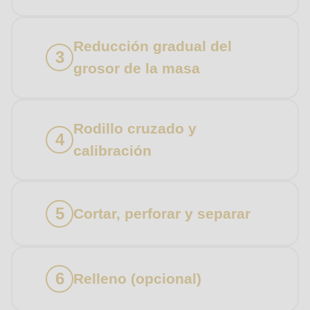
Suscríbase a nuestro boletín informativo y no se
pierda las novedades sobre los productos de
Su mensaje
Reducción gradual del
RONDO.
grosor de la masa
País
Rodillo cruzado y
State
calibración
Teléfono
Cortar, perforar y separar
Su mensaje
Relleno (opcional)