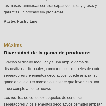
592
las masas laminadas con sus capas de masa y grasa, y
of
garantiza un proceso sin problemas.
modules/custom/rondo_contact/src/ContactService.php
).
Pastec Pastry Line
.
Deprecated
function
:
mb_substr():
Máximo
Passing
Diversidad de la gama de productos
null
to
Gracias al diseño modular y a una amplia gama de
parameter
dispositivos adicionales, como rodillos, troqueles de corte,
#1
separadores y elementos decorativos, puede ampliar su
($string)
gama en cualquier momento sin tener que invertir en una
of
línea completamente nueva.
type
Los rodillos de corte, los troqueles de corte, los
string
separadores y los elementos decorativos permiten ampliar