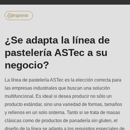
null
to
Imprimir
parameter
#1
($string)
¿Se adapta la línea de
of
pastelería ASTec a su
type
string
negocio?
is
deprecated
La línea de pastelería ASTec es la elección correcta para
in
las empresas industriales que buscan una solución
Drupal\rondo_contact\ContactService-
multifuncional. Es ideal si desea producir no sólo un
>Drupal\rondo_contact\
producto estándar, sino una variedad de formas, tamaños
{closure}
y rellenos en un solo sistema. Tanto si se trata de masas
()
clásicas como de productos de panadería sin gluten, el
(line
diseño de la línea se adapta a los requisitos especiales de