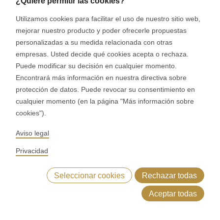
¿Quiere permitir las cookies?
APC integra tecnología de sensores de última generación
Utilizamos cookies para facilitar el uso de nuestro sitio web,
y análisis en tiempo real para garantizar una producción
mejorar nuestro producto y poder ofrecerle propuestas
absolutamente estable y de alto rendimiento, las
personalizadas a su medida relacionada con otras
veinticuatro horas del día.
empresas. Usted decide qué cookies acepta o rechaza.
Control de Procesos ASTec (APC) está redefiniendo el
Puede modificar su decisión en cualquier momento.
Encontrará más información en nuestra directiva sobre
control de las líneas industriales.
protección de datos. Puede revocar su consentimiento en
cualquier momento (en la página "Más información sobre
Contacto
cookies").
de
Aviso legal
ventas
Privacidad
¿Hemos despertado su
Seleccionar cookies
Rechazar todas
interés?
Aceptar todas
Servicios Dough-how
Principios ASTec
Datos técnicos