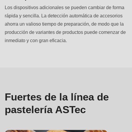
null
Los dispositivos adicionales se pueden cambiar de forma
to
rápida y sencilla. La detección automática de accesorios
parameter
ahorra un valioso tiempo de preparación, de modo que la
#1
producción de variantes de productos puede comenzar de
($string)
inmediato y con gran eficacia.
of
type
Puntos
string
fuertes
is
deprecated
in
Drupal\rondo_contact\ContactService-
Fuertes de la línea de
>Drupal\rondo_contact\
pastelería ASTec
{closure}
()
(line