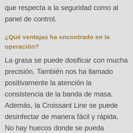
is
que respecta a la seguridad como al
deprecated
panel de control.
in
Drupal\rondo_contact\ContactService-
¿Qué ventajas ha encontrado en la
>Drupal\rondo_contact\
operación?
{closure}
()
La grasa se puede dosificar con mucha
(line
precisión. También nos ha llamado
597
of
positivamente la atención la
modules/custom/rondo_contact/src/ContactService.php
).
consistencia de la banda de masa.
Además, la Croissant Line se puede
Deprecated
function
:
desinfectar de manera fácil y rápida.
mb_substr():
No hay huecos donde se pueda
Passing