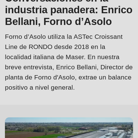
is
industria panadera: Enrico
deprecated
Events
Bellani, Forno d’Asolo
in
Newsletter
Drupal\rondo_contact\ContactService-
Forno d’Asolo utiliza la ASTec Croissant
>Drupal\rondo_contact\
Estados Unidos · ES
Line de RONDO desde 2018 en la
{closure}
localidad italiana de Maser. En nuestra
()
(line
breve entrevista, Enrico Bellani, Director de
592
planta de Forno d'Asolo, extrae un balance
Perfil
of
positivo a nivel general.
modules/custom/rondo_contact/src/ContactService.php
).
Deprecated
function
:
mb_substr():
Passing