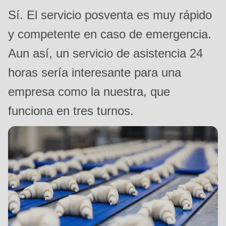
null
Sí. El servicio posventa es muy rápido
to
y competente en caso de emergencia.
parameter
#1
Aun así, un servicio de asistencia 24
($string)
horas sería interesante para una
of
empresa como la nuestra, que
type
string
funciona en tres turnos.
is
deprecated
in
Drupal\rondo_contact\ContactService-
>Drupal\rondo_contact\
{closure}
()
(line