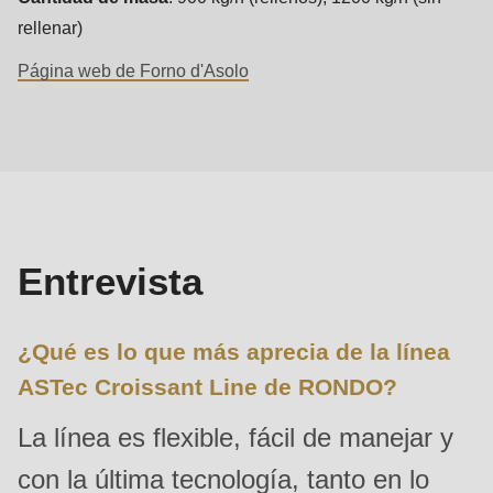
592
rellenar)
of
Página web de Forno d'Asolo
modules/custom/rondo_contact/src/ContactService.php
).
Entrevista
Deprecated
function
:
mb_substr():
Passing
null
Entrevista
to
parameter
¿Qué es lo que más aprecia de la línea
#1
ASTec Croissant Line de RONDO?
($string)
of
La línea es flexible, fácil de manejar y
type
con la última tecnología, tanto en lo
string