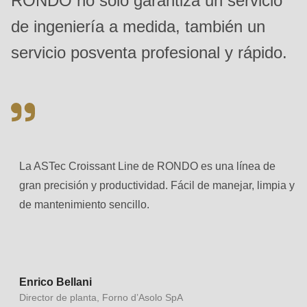
RONDO no solo garantiza un servicio
597
de ingeniería a medida, también un
of
modules/custom/rondo_contact/src/ContactService.php
).
servicio posventa profesional y rápido.
Deprecated
function
:
mb_substr():
Passing
null
La ASTec Croissant Line de RONDO es una línea de
to
gran precisión y productividad. Fácil de manejar, limpia y
parameter
de mantenimiento sencillo.
#1
($string)
of
type
Enrico Bellani
Director de planta, Forno d’Asolo SpA
string