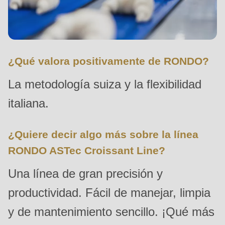
592
of
modules/custom/rondo_contact/src/ContactService.php
).
¿Qué valora positivamente de RONDO?
Deprecated
function
:
La metodología suiza y la flexibilidad
mb_substr():
italiana.
Passing
null
¿Quiere decir algo más sobre la línea
to
parameter
RONDO ASTec Croissant Line?
#1
Una línea de gran precisión y
($string)
productividad. Fácil de manejar, limpia
of
type
y de mantenimiento sencillo. ¡Qué más
string