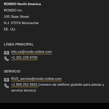
RONDO North America
Apellido
RONDO Inc.
100 State Street
N.J. 07074 Moonachie
Boletín informativo
EE. UU.
LÍNEA PRINCIPAL
info.us@
rondo-online.com
+1 201 229 9700
SERVICIO
RUS_service@
rondo-online.com
+1 800 252 6552
(número de teléfono gratuito para piezas y
servicio técnico)