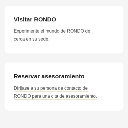
597
of
Visitar RONDO
modules/custom/rondo_contact/src/ContactService.php
).
Experimente el mundo de RONDO de
cerca en su sede.
Reservar asesoramiento
Diríjase a su persona de contacto de
RONDO para una cita de asesoramiento.