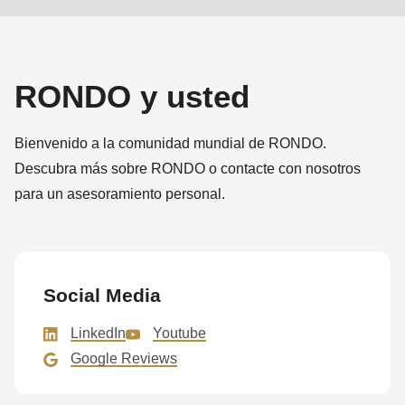
null
to
parameter
RONDO y usted
#1
($string)
of
Bienvenido a la comunidad mundial de RONDO.
type
Descubra más sobre RONDO o contacte con nosotros
string
para un asesoramiento personal.
is
deprecated
in
Drupal\rondo_contact\ContactService-
Social Media
>Drupal\rondo_contact\
LinkedIn
Youtube
{closure}
Google Reviews
()
(line