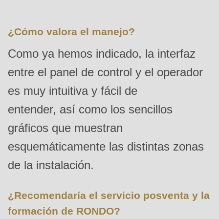
is
deprecated
¿Cómo valora el manejo?
in
Drupal\rondo_contact\ContactService-
Como ya hemos indicado, la interfaz
>Drupal\rondo_contact\
entre el panel de control y el operador
{closure}
es muy intuitiva y fácil de
()
(line
entender, así como los sencillos
592
gráficos que muestran
of
modules/custom/rondo_contact/src/ContactService.php
).
esquemáticamente las distintas zonas
de la instalación.
Deprecated
function
:
¿Recomendaría el servicio posventa y la
mb_substr():
formación de RONDO?
Passing