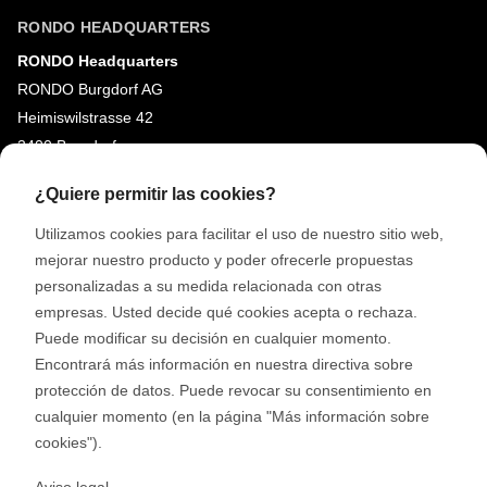
RONDO HEADQUARTERS
RONDO Headquarters
RONDO Burgdorf AG
Heimiswilstrasse 42
3400 Burgdorf
Suiza
¿Quiere permitir las cookies?
Utilizamos cookies para facilitar el uso de nuestro sitio web,
REDES SOCIALES
mejorar nuestro producto y poder ofrecerle propuestas
LinkedIn
personalizadas a su medida relacionada con otras
Youtube
empresas. Usted decide qué cookies acepta o rechaza.
Puede modificar su decisión en cualquier momento.
Google Reviews
Encontrará más información en nuestra directiva sobre
protección de datos. Puede revocar su consentimiento en
© 2026 RONDO BURGDORF AG
cualquier momento (en la página "Más información sobre
cookies").
CONDICIONES GENERALES DE ENTREGA MÁQUINAS Y PLANTAS