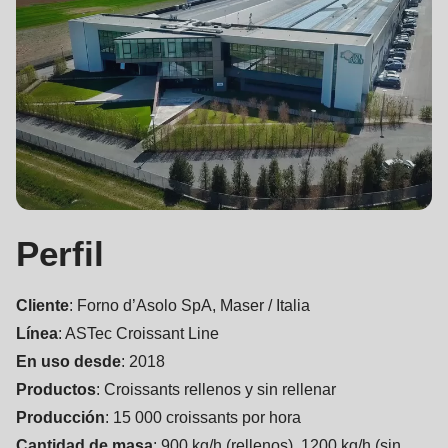
null
to
parameter
#1
($string)
of
type
string
is
Perfil
deprecated
in
Cliente
: Forno d’Asolo SpA, Maser / Italia
Drupal\rondo_contact\ContactService-
Línea
: ASTec Croissant Line
>Drupal\rondo_contact\
En uso desde
: 2018
{closure}
Productos
: Croissants rellenos y sin rellenar
()
Producción
: 15 000 croissants por hora
(line
Cantidad de masa
: 900 kg/h (rellenos), 1200 kg/h (sin