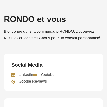
is
deprecated
in
RONDO et vous
Drupal\rondo_contact\ContactService-
>Drupal\rondo_contact\
Bienvenue dans la communauté RONDO. Découvrez
{closure}
RONDO ou contactez-nous pour un conseil personnalisé.
()
(line
597
of
Social Media
modules/custom/rondo_contact/src/ContactService.php
).
LinkedIn
Youtube
Deprecated
Google Reviews
function
:
mb_substr():
Passing