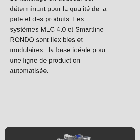
is
déterminant pour la qualité de la
deprecated
Events
pâte et des produits. Les
in
Newsletter
Drupal\rondo_contact\ContactService-
systèmes MLC 4.0 et Smartline
>Drupal\rondo_contact\
RONDO sont flexibles et
Etats-Unis · FR
{closure}
modulaires : la base idéale pour
()
une ligne de production
(line
automatisée.
592
of
modules/custom/rondo_contact/src/ContactService.php
).
Deprecated
function
:
mb_substr():
Passing