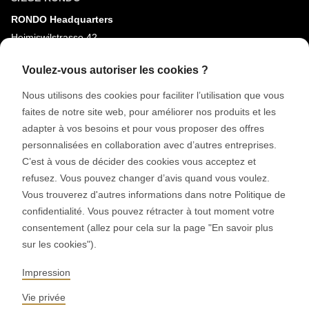
RONDO Headquarters
Heimiswilstrasse 42
3400 Burgdorf
Voulez-vous autoriser les cookies ?
Suisse
Nous utilisons des cookies pour faciliter l’utilisation que vous
faites de notre site web, pour améliorer nos produits et les
MÉDIAS SOCIAUX
adapter à vos besoins et pour vous proposer des offres
LinkedIn
personnalisées en collaboration avec d’autres entreprises.
Youtube
C’est à vous de décider des cookies vous acceptez et
refusez. Vous pouvez changer d’avis quand vous voulez.
Google Reviews
Vous trouverez d'autres informations dans notre Politique de
confidentialité. Vous pouvez rétracter à tout moment votre
© 2026 RONDO BURGDORF AG
consentement (allez pour cela sur la page "En savoir plus
sur les cookies").
CGV LIVRAISON MACHINES & INSTALLATIONS
CGV RONDOCONNECT
Impression
CGV PIÈCES DE RECHANGE
GENERAL TERMS AND CONDITIONS OF PURCHASE
Vie privée
CODE OF CONDUCT
SUPPLIER CODE OF CONDUCT