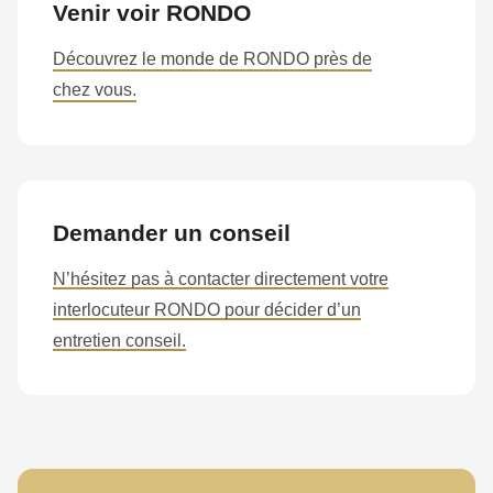
null
Venir voir RONDO
to
Découvrez le monde de RONDO près de
parameter
chez vous.
#1
($string)
of
type
string
Demander un conseil
is
N’hésitez pas à contacter directement votre
deprecated
interlocuteur RONDO pour décider d’un
in
entretien conseil.
Drupal\rondo_contact\ContactService-
>Drupal\rondo_contact\
{closure}
()
(line