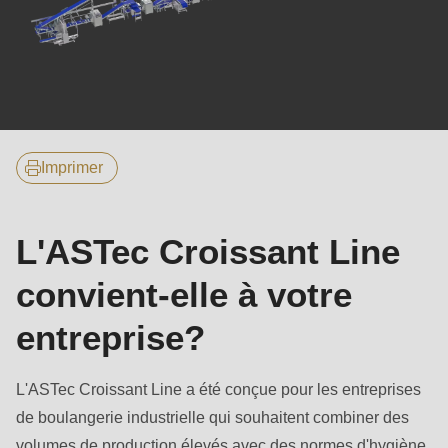
null
to
parameter
#1
($string)
of
Imprimer
type
string
is
L'ASTec Croissant Line
deprecated
convient-elle à votre
in
Drupal\rondo_contact\ContactService-
entreprise?
>Drupal\rondo_contact\
{closure}
L'ASTec Croissant Line a été conçue pour les entreprises
()
de boulangerie industrielle qui souhaitent combiner des
(line
volumes de production élevés avec des normes d'hygiène