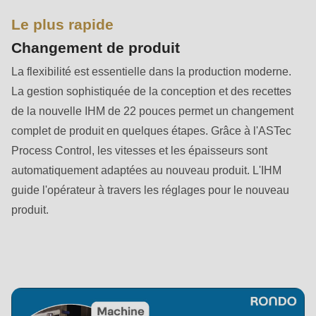
null
Le plus rapide
to
parameter
Changement de produit
#1
La flexibilité est essentielle dans la production moderne.
($string)
La gestion sophistiquée de la conception et des recettes
of
de la nouvelle IHM de 22 pouces permet un changement
type
complet de produit en quelques étapes. Grâce à l'ASTec
string
Process Control, les vitesses et les épaisseurs sont
is
automatiquement adaptées au nouveau produit. L'IHM
deprecated
guide l'opérateur à travers les réglages pour le nouveau
in
produit.
Drupal\rondo_contact\ContactService-
>Drupal\rondo_contact\
{closure}
()
(line