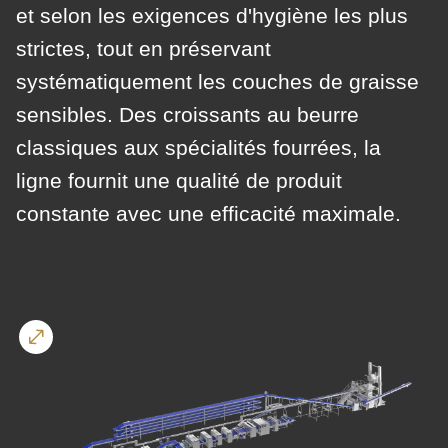
is
et selon les exigences d'hygiène les plus
deprecated
strictes, tout en préservant
Events
in
systématiquement les couches de graisse
Newsletter
Drupal\rondo_contact\ContactService-
sensibles. Des croissants au beurre
>Drupal\rondo_contact\
Etats-Unis · FR
{closure}
classiques aux spécialités fourrées, la
()
ligne fournit une qualité de produit
(line
constante avec une efficacité maximale.
592
of
modules/custom/rondo_contact/src/ContactService.php
).
Deprecated
function
:
mb_substr():
Passing