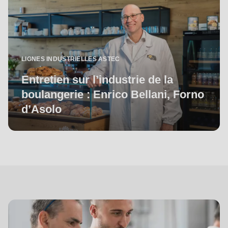
LIGNES INDUSTRIELLES ASTEC
Entretien sur l’industrie de la
boulangerie : Enrico Bellani, Forno
d’Asolo
Services
de
Dough-
how