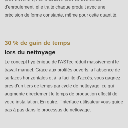
is
d'enroulement, elle traite chaque produit avec une
deprecated
précision de forme constante, même pour cette quantité.
in
Drupal\rondo_contact\ContactService-
>Drupal\rondo_contact\
{closure}
30 % de gain de temps
()
lors du nettoyage
(line
Le concept hygiénique de l'ASTec réduit massivement le
597
travail manuel. Grâce aux profilés ouverts, à l'absence de
of
surfaces horizontales et à la facilité d'accès, vous gagnez
modules/custom/rondo_contact/src/ContactService.php
).
près d'un tiers de temps par cycle de nettoyage, ce qui
augmente directement le temps de production effectif de
Deprecated
votre installation. En outre, l'interface utilisateur vous guide
function
:
pas à pas dans le processus de nettoyage.
mb_substr():
Passing