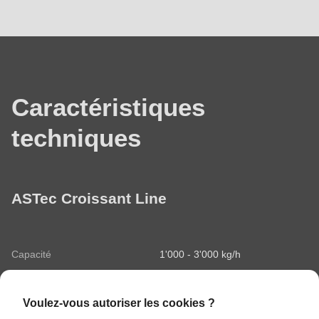
Données
techniques
Caractéristiques
techniques
ASTec Croissant Line
Capacité
1'000 - 3'000 kg/h
Temps d'utilisation
24 h / 365 jours
recommandé
Voulez-vous autoriser les cookies ?
Largeurs de ligne
700 mm, 900 mm, 1'200 mm
disponibles