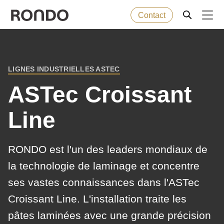
Contact
Skip
to
Error
Produits de boulangerie
Deprecated
main
message
LIGNES INDUSTRIELLES ASTEC
function
:
BREADCRUMB
content
Machines
mb_substr():
ASTec Croissant
Passing
Line
null
Solutions
to
parameter
Services
RONDO est l'un des leaders mondiaux de
#1
la technologie de laminage et concentre
($string)
Entreprise
ses vastes connaissances dans l'ASTec
of
Croissant Line. L'installation traite les
type
string
pâtes laminées avec une grande précision