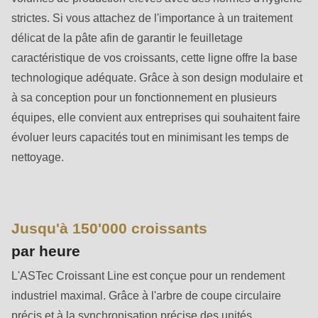
592
strictes. Si vous attachez de l'importance à un traitement
of
délicat de la pâte afin de garantir le feuilletage
modules/custom/rondo_contact/src/ContactService.php
).
caractéristique de vos croissants, cette ligne offre la base
technologique adéquate. Grâce à son design modulaire et
Deprecated
à sa conception pour un fonctionnement en plusieurs
function
:
équipes, elle convient aux entreprises qui souhaitent faire
mb_substr():
évoluer leurs capacités tout en minimisant les temps de
Passing
nettoyage.
null
to
parameter
#1
Jusqu'à 150'000 croissants
($string)
par heure
of
L'ASTec Croissant Line est conçue pour un rendement
type
industriel maximal. Grâce à l'arbre de coupe circulaire
string
précis et à la synchronisation précise des unités