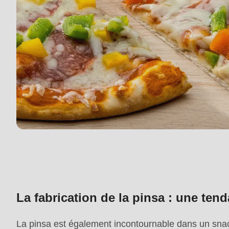
is
deprecated
in
Drupal\rondo_contact\ContactService-
>Drupal\rondo_contact\
{closure}
()
(line
592
of
modules/custom/rondo_contact/src/ContactService
La fabrication de la pinsa : une te
Deprecated
function
:
La pinsa est également incontournable dans un sna