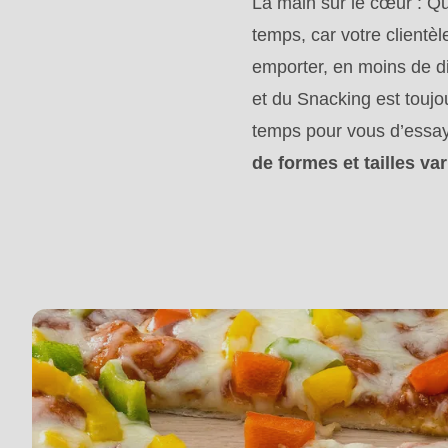
La main sur le cœur : Que
modules/custom/rondo_contact/src/ContactService
temps, car votre clientè
emporter, en moins de d
Deprecated
et du Snacking est toujou
function
:
temps pour vous d’essay
mb_substr():
de formes et tailles va
Passing
null
to
parameter
#1
($string)
of
type
string