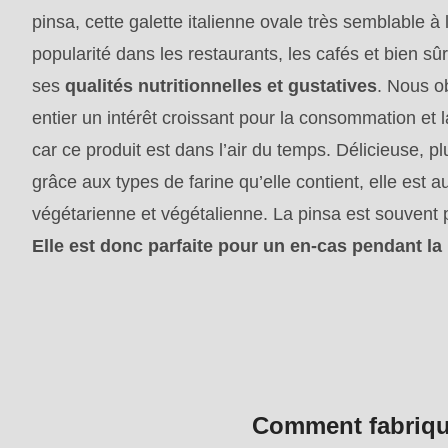
mb_substr():
pinsa, cette galette italienne ovale très semblable à
Passing
popularité dans les restaurants, les cafés et bien sû
null
ses
qualités nutritionnelles et gustatives
. Nous o
to
entier un intérêt croissant pour la consommation et 
parameter
car ce produit est dans l’air du temps. Délicieuse, pl
#1
grâce aux types de farine qu’elle contient, elle est a
($string)
végétarienne et végétalienne. La pinsa est souvent p
of
Elle est donc parfaite pour un en-cas pendant la
type
string
is
deprecated
in
Comment fabrique
Drupal\rondo_contact\ContactService-