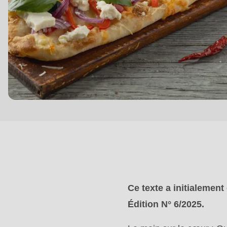
($string)
of
type
string
is
deprecated
in
Drupal\rondo_contact\ContactService-
>Drupal\rondo_contact\
{closure}
()
(line
Ce texte a initialement
592
Édition N° 6/2025.
of