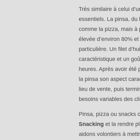
>Drupal\rondo_contact\
Très similaire à celui d’
{closure}
essentiels. La pinsa, du 
()
comme la pizza, mais à p
(line
élevée d’environ 80% et
597
particulière. Un filet d’h
of
caractéristique et un goû
modules/custom/rondo_contact/src/ContactService
heures. Après avoir été 
la pinsa son aspect carac
Deprecated
lieu de vente, puis term
function
:
besoins variables des cli
mb_substr():
Pinsa, pizza ou snacks c
Passing
Snacking
et la rendre p
null
aidons volontiers à mett
to