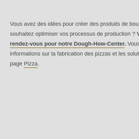
parameter
#1
Vous avez des idées pour créer des produits de bou
($string)
souhaitez optimiser vos processus de production ?
of
rendez-vous pour notre Dough-How-Center
.
Vous
type
informations sur la fabrication des pizzas et les s
string
page
Pizza
.
is
deprecated
in
Drupal\rondo_contact\ContactService-
>Drupal\rondo_contact\
{closure}
()
(line