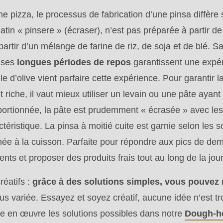
une pizza, le processus de fabrication d’une pinsa diffère 
latin « pinsere » (écraser), n’est pas préparée à partir de
artir d’un mélange de farine de riz, de soja et de blé. S
 ses
longues périodes de repos
garantissent une expér
uile d’olive vient parfaire cette expérience. Pour garantir 
t riche, il vaut mieux utiliser un levain ou une pâte aya
.php
).
portionnée, la pâte est prudemment « écrasée » avec les
téristique. La pinsa à moitié cuite est garnie selon les so
inée à la cuisson. Parfaite pour répondre aux pics de de
ents et proposer des produits frais tout au long de la jo
réatifs :
grâce à des solutions simples, vous pouvez 
lus variée. Essayez et soyez créatif, aucune idée n’est t
re en œuvre les solutions possibles dans notre
Dough-h