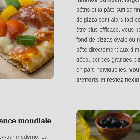
pétris et la pâte suffisam
de pizza sont alors facile
être plus efficace, vous p
fond de pizzas ovale ou r
pâte directement aux dim
découper ces grandes piz
en part individuelles.
Vou
d’efforts et restez flex
.php
).
ndance mondiale
ck-bar moderne. La