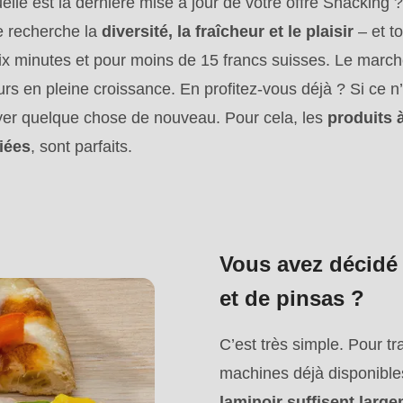
lle est la dernière mise à jour de votre offre Snacking ?
.php
).
le recherche la
diversité, la fraîcheur et le plaisir
– et to
ix minutes et pour moins de 15 francs suisses. Le march
rs en pleine croissance. En profitez-vous déjà ? Si ce n’e
er quelque chose de nouveau. Pour cela, les
produits 
riées
, sont parfaits.
Vous avez décidé 
et de pinsas ?
C’est très simple. Pour tr
machines déjà disponible
laminoir suffisent lar