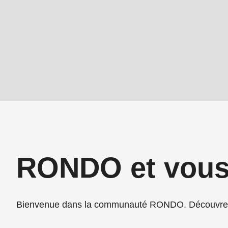
597
of
modules/custom/rondo_contact/src/ContactService
RONDO et vou
Bienvenue dans la communauté RONDO. Découvrez 