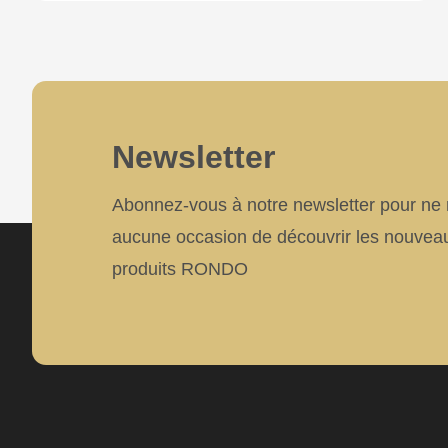
597
of
modules/custom/rondo_contact/src/ContactService
Deprecated
Newsletter
function
:
Abonnez-vous à notre newsletter pour n
mb_substr():
aucune occasion de découvrir les nouvea
Passing
produits RONDO
null
to
parameter
#1
($string)
of