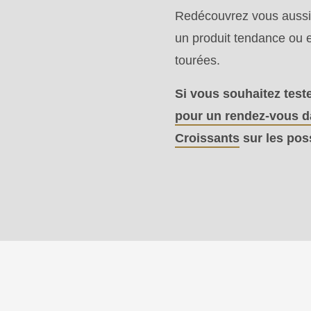
>Drupal\rondo_contact\
Redécouvrez vous aussi l
{closure}
un produit tendance ou 
()
tourées.
(line
Si vous souhaitez test
597
pour un rendez-vous 
of
Croissants
sur les poss
modules/custom/rondo_contact/src/ContactService
Deprecated
function
:
mb_substr():
Passing
null
to