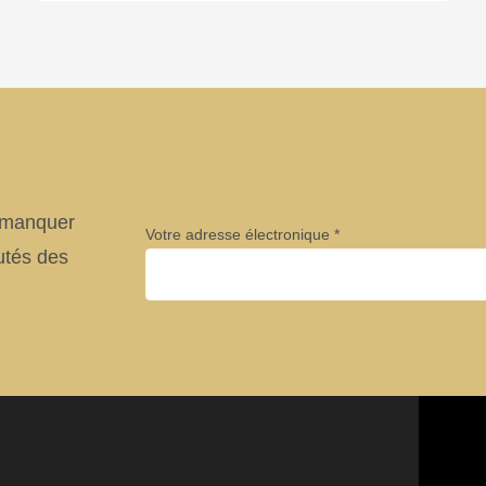
.php
).
e manquer
Votre adresse électronique
utés des
Entreprise
Prénom