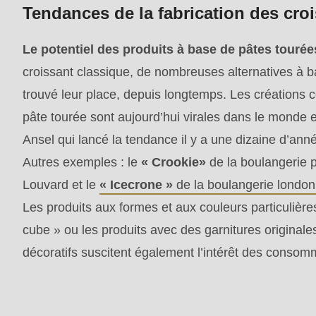
Tendances de la fabrication des cro
mb_substr():
Passing
Le potentiel des produits à base de pâtes tourée
null
croissant classique, de nombreuses alternatives à 
to
trouvé leur place, depuis longtemps. Les créations
parameter
pâte tourée sont aujourd’hui virales dans le monde 
#1
Ansel qui lancé la tendance il y a une dizaine d’an
($string)
Autres exemples : le
« Crookie»
de la boulangerie 
of
Louvard et le
« Icecrone »
de la boulangerie london
type
Les produits aux formes et aux couleurs particulièr
string
cube » ou les produits avec des garnitures originale
is
décoratifs suscitent également l’intérêt des consom
deprecated
in
Drupal\rondo_contact\ContactService-