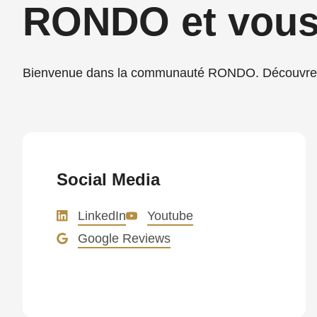
RONDO et vou
parameter
#1
($string)
Bienvenue dans la communauté RONDO. Découvrez 
of
type
string
is
deprecated
Social Media
in
Drupal\rondo_contact\ContactService-
LinkedIn
Youtube
>Drupal\rondo_contact\
Google Reviews
{closure}
()
(line