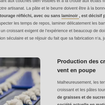
sant aux couches bien visibles et à la croûte aux éclats fi
.php
).
tre artisanat. La pâte et le beurre doivent être à la bonn
 tourage réfléchi, avec ou sans
laminoir
, est décisif
specter les temps de repos, laminer délicatement les ba
r un croissant exigent de l’expérience et beaucoup de doi
tion séculaire et se réjouir du fait que sa fabrication n’a, j
Production des cr
vent en poupe
Malheureusement, les ten
croissant et les pâtes tou
de graisses et de sucres
société actuelle en mat