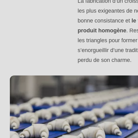
La fabrication d’un crois
modules/custom/rondo_contact/src/ContactService
les plus exigeantes de no
bonne consistance et
le
Deprecated
produit homogène
. Re
function
:
les triangles pour forme
mb_substr():
s’enorgueillir d’une tradi
Passing
perdu de son charme.
null
to
parameter
#1
($string)
of
type
string