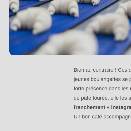
is
deprecated
in
Drupal\rondo_contact\ContactService-
>Drupal\rondo_contact\
{closure}
()
(line
Bien au contraire ! Ces d
592
jeunes boulangeries se p
of
forte présence dans les 
modules/custom/rondo_contact/src/ContactService
de pâte tourée, elle les
franchement « instagr
Deprecated
Un bon café accompagné 
function
: