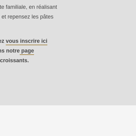
 familiale, en réalisant
 et repensez les pâtes
vez
vous inscrire ici
ns notre
page
 croissants.