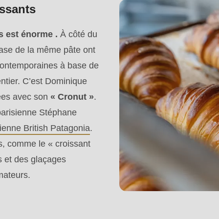
issants
s est énorme .
À côté du
base de la même pâte ont
 contemporaines à base de
entier. C’est Dominique
nées avec son
« Cronut »
.
parisienne Stéphane
ienne British Patagonia
.
es, comme le « croissant
s et des glaçages
mateurs.