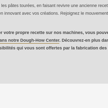
es pâtes tourées, en faisant revivre une ancienne recette
en innovant avec vos créations. Rejoignez le mouvement
er votre propre recette sur nos machines, vous pou
dans notre Dough-How Center
. Découvrez-en plus da
ibilités qui vous sont offertes par la fabrication des
.php
).