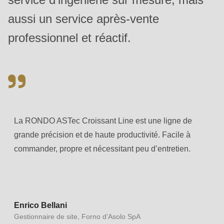
597
aussi un service après-vente
of
professionnel et réactif.
modules/custom/rondo_contact/src/ContactService.php
).
La RONDO ASTec Croissant Line est une ligne de
grande précision et de haute productivité. Facile à
commander, propre et nécessitant peu d’entretien.
Enrico Bellani
Gestionnaire de site, Forno d’Asolo SpA