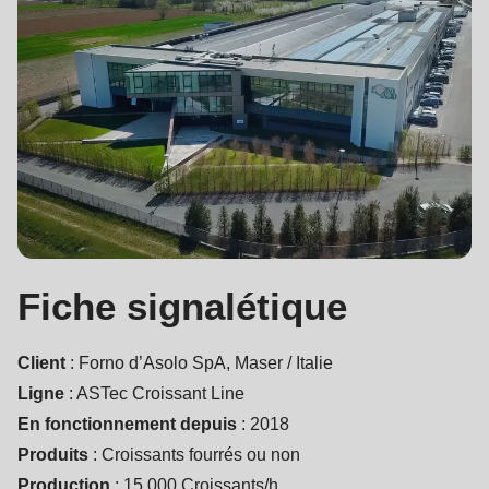
null
to
parameter
#1
($string)
of
type
string
is
deprecated
Fiche signalétique
in
Drupal\rondo_contact\ContactService-
Client
: Forno d’Asolo SpA, Maser / Italie
>Drupal\rondo_contact\
Ligne
: ASTec Croissant Line
{closure}
En fonctionnement depuis
: 2018
()
Produits
: Croissants fourrés ou non
(line
Production
: 15 000 Croissants/h