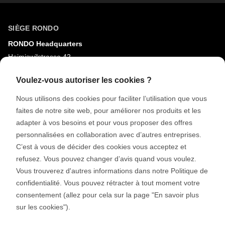
SIÈGE RONDO
RONDO Headquarters
Heimiswilstrasse 42
3400 Burgdorf
Voulez-vous autoriser les cookies ?
Suisse
Nous utilisons des cookies pour faciliter l’utilisation que vous
faites de notre site web, pour améliorer nos produits et les
MÉDIAS SOCIAUX
adapter à vos besoins et pour vous proposer des offres
LinkedIn
personnalisées en collaboration avec d’autres entreprises.
Youtube
C’est à vous de décider des cookies vous acceptez et
refusez. Vous pouvez changer d’avis quand vous voulez.
Google Reviews
Vous trouverez d'autres informations dans notre Politique de
confidentialité. Vous pouvez rétracter à tout moment votre
© 2026 RONDO BURGDORF AG
consentement (allez pour cela sur la page "En savoir plus
sur les cookies").
CGV LIVRAISON MACHINES & INSTALLATIONS
CGV RONDOCONNECT