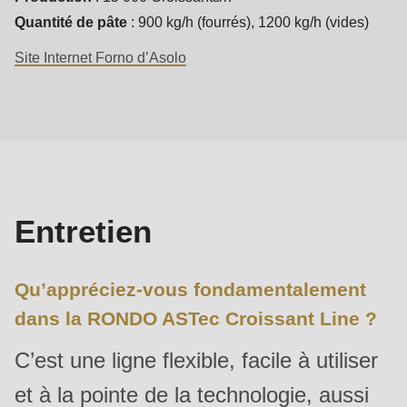
592
Quantité de pâte
: 900 kg/h (fourrés), 1200 kg/h (vides)
of
Site Internet Forno d’Asolo
modules/custom/rondo_contact/src/ContactService.php
).
Entretien
Deprecated
function
:
mb_substr():
Passing
null
Entretien
to
parameter
Qu’appréciez-vous fondamentalement
#1
dans la RONDO ASTec Croissant Line ?
($string)
of
C’est une ligne flexible, facile à utiliser
type
et à la pointe de la technologie, aussi
string