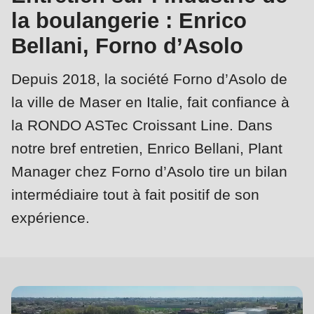
is
la boulangerie : Enrico
deprecated
Events
Bellani, Forno d’Asolo
in
Newsletter
Drupal\rondo_contact\ContactService-
Depuis 2018, la société Forno d’Asolo de
>Drupal\rondo_contact\
Etats-Unis · FR
la ville de Maser en Italie, fait confiance à
{closure}
la RONDO ASTec Croissant Line. Dans
()
notre bref entretien, Enrico Bellani, Plant
(line
592
Manager chez Forno d’Asolo tire un bilan
of
intermédiaire tout à fait positif de son
Fiche
modules/custom/rondo_contact/src/ContactService.php
).
expérience.
signalétique
Deprecated
function
:
mb_substr():
Passing