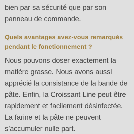
is
bien par sa sécurité que par son
deprecated
panneau de commande.
in
Drupal\rondo_contact\ContactService-
Quels avantages avez-vous remarqués
>Drupal\rondo_contact\
pendant le fonctionnement ?
{closure}
()
Nous pouvons doser exactement la
(line
matière grasse. Nous avons aussi
597
of
apprécié la consistance de la bande de
modules/custom/rondo_contact/src/ContactService.php
).
pâte. Enfin, la Croissant Line peut être
rapidement et facilement désinfectée.
Deprecated
function
:
La farine et la pâte ne peuvent
mb_substr():
s’accumuler nulle part.
Passing