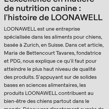
is
de nutrition canine :
deprecated
Events
l'histoire de LOONAWELL
in
Newsletter
Drupal\rondo_contact\ContactService-
LOONAWELL est une entreprise
>Drupal\rondo_contact\
Etats-Unis · FR
spécialisée dans les aliments pour chiens,
{closure}
basée à Zurich, en Suisse. Dans cet article,
()
(line
Maria de Bettencourt Tavares, fondatrice
592
et PDG, nous explique ce qu’il faut pour
of
atteindre le plus haut niveau de qualité
modules/custom/rondo_contact/src/ContactService
des produits. S’appuyant sur de solides
bases en sciences alimentaires, les
Deprecated
function
:
produits LOONAWELL contribuent au
mb_substr():
bien-être des chiens partout dans le
Passing