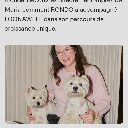
monde. Découvrez directement auprès de
null
Maria comment RONDO a accompagné
Profil
to
LOONAWELL dans son parcours de
parameter
croissance unique.
#1
($string)
of
type
string
is
deprecated
in
Drupal\rondo_contact\ContactService-
>Drupal\rondo_contact\
{closure}
()
(line