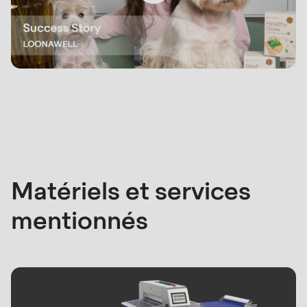
Machines
et
services
mentionnés
Matériels et services
mentionnés