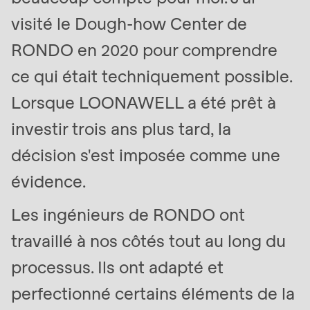
visité le Dough-how Center de
RONDO en 2020 pour comprendre
ce qui était techniquement possible.
Lorsque LOONAWELL a été prêt à
investir trois ans plus tard, la
décision s'est imposée comme une
évidence.
Les ingénieurs de RONDO ont
travaillé à nos côtés tout au long du
processus. Ils ont adapté et
perfectionné certains éléments de la
La clé d'une alimentation canine de qualité :
Dans 