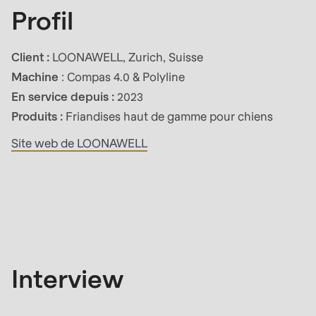
592
Profil
of
modules/custom/rondo_contact/src/ContactService
Client :
LOONAWELL, Zurich, Suisse
Machine
: Compas 4.0 & Polyline
Deprecated
En service depuis :
2023
function
:
Produits :
Friandises haut de gamme pour chiens
mb_substr():
Site web de LOONAWELL
Passing
null
Entretien
to
parameter
#1
($string)
of
Interview
type
string