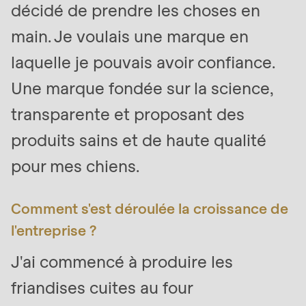
décidé de prendre les choses en
null
to
main. Je voulais une marque en
parameter
laquelle je pouvais avoir confiance.
#1
Une marque fondée sur la science,
($string)
of
transparente et proposant des
type
produits sains et de haute qualité
string
pour mes chiens.
is
deprecated
in
Comment s'est déroulée la croissance de
Drupal\rondo_contact\ContactService-
l'entreprise ?
>Drupal\rondo_contact\
J'ai commencé à produire les
{closure}
()
friandises cuites au four
(line