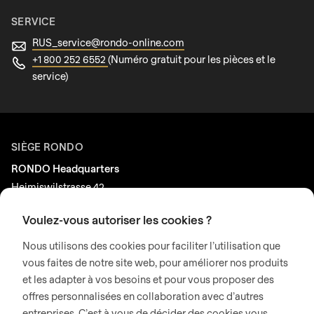
SERVICE
RUS_service@
rondo-online.com
+1 800 252 6552
(Numéro gratuit pour les pièces et le
service)
SIÈGE RONDO
RONDO Headquarters
Heimiswilstrasse 42
3400 Burgdorf
Voulez-vous autoriser les cookies ?
Suisse
Nous utilisons des cookies pour faciliter l’utilisation que
vous faites de notre site web, pour améliorer nos produits
MÉDIAS SOCIAUX
et les adapter à vos besoins et pour vous proposer des
LinkedIn
offres personnalisées en collaboration avec d’autres
Youtube
entreprises. C’est à vous de décider des cookies vous