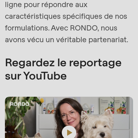
ligne pour répondre aux
des ingrédients frais et bio
produ
strict
caractéristiques spécifiques de nos
formulations. Avec RONDO, nous
1
/
6
avons vécu un véritable partenariat.
Regardez le reportage
sur YouTube