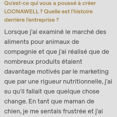
Qu'est-ce qui vous a poussé à créer
is
LOONAWELL ? Quelle est l'histoire
deprecated
in
derrière l'entreprise ?
Drupal\rondo_contact\ContactService-
Lorsque j'ai examiné le marché des
>Drupal\rondo_contact\
aliments pour animaux de
{closure}
()
compagnie et que j'ai réalisé que de
(line
nombreux produits étaient
597
of
davantage motivés par le marketing
modules/custom/rondo_contact/src/ContactService
que par une rigueur nutritionnelle, j'ai
su qu'il fallait que quelque chose
Deprecated
function
:
change. En tant que maman de
mb_substr():
chien, je me sentais frustrée et j'ai
Passing