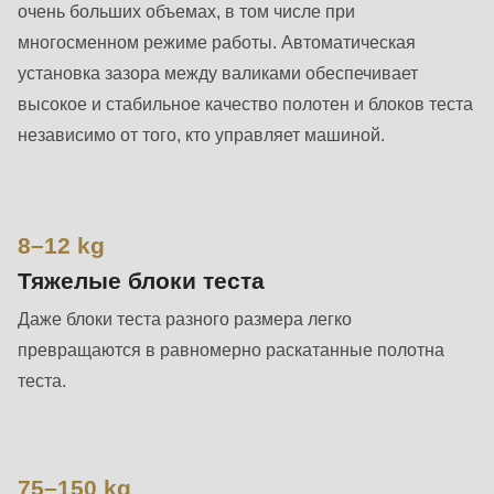
592
очень больших объемах, в том числе при
of
многосменном режиме работы. Автоматическая
modules/custom/rondo_contact/src/ContactService.php
).
установка зазора между валиками обеспечивает
высокое и стабильное качество полотен и блоков теста
Deprecated
независимо от того, кто управляет машиной.
function
:
mb_substr():
Passing
8–12 kg
null
Тяжелые блоки теста
to
parameter
Даже блоки теста разного размера легко
#1
превращаются в равномерно раскатанные полотна
($string)
теста.
of
type
string
75–150 kg