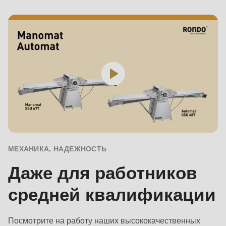
null
to
parameter
#1
($string)
of
type
string
is
deprecated
in
МЕХАНИКА, НАДЕЖНОСТЬ
Drupal\rondo_contact\ContactService-
Даже для работников
>Drupal\rondo_contact\
{closure}
средней квалификации
()
(line
Посмотрите на работу наших высококачественных