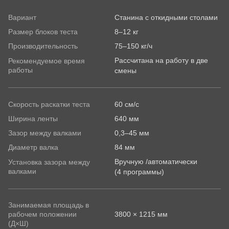
E-Mail
имя
Эл. почта
-
Vorname
Вариант
Станина с откидными столами
-
Размер блоков теста
8–12 кг
Фамилия
Подпишитесь на нашу рассылку и не
E-
Производительность
75–150 кг/ч
Подпишитесь на нашу рассылку и не
пропустите ни одной новости о продукции RONDO
Mail*
Рассчитана на работу в две
Рекомендуемое время
пропустите ни одной новости о продукции
работы
смены
RONDO.
Страна
Эл. почта*
Страна
Скорость раскатки теста
60 см/с
Ширина ленты
640 мм
Ваше сообщение
Зазор между валками
0,3–45 мм
Подпишитесь на нашу рассылку и не
Диаметр валка
84 мм
пропустите ни одной новости о продукции
Вручную /автоматически
RONDO.
Установка зазора между
валками
(4 программы)
Страна
Занимаемая площадь в
рабочем положении
3800 × 1215 мм
(Д×Ш)
State