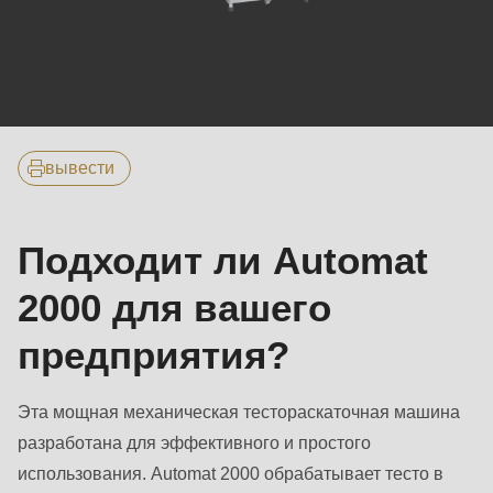
null
to
parameter
#1
Основные
($string)
характеристики
of
вывести
type
string
Подходит ли Automat
is
deprecated
2000 для вашего
in
предприятия?
Drupal\rondo_contact\ContactService-
>Drupal\rondo_contact\
{closure}
Эта мощная механическая тестораскаточная машина
()
разработана для эффективного и простого
(line
использования. Automat 2000 обрабатывает тесто в