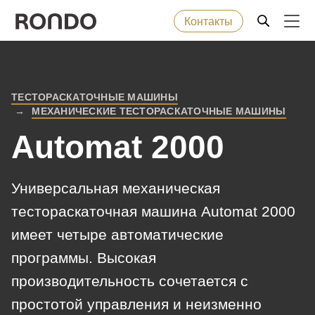
Контакты
Skip
to
Error
Хлебобулочные изделия
Deprecated
main
message
ТЕСТОРАСКАТОЧНЫЕ МАШИНЫ
function
:
BREADCRUMB
content
МЕХАНИЧЕСКИЕ ТЕСТОРАСКАТОЧНЫЕ МАШИНЫ
Мaшины и промышленные линии
mb_substr():
Automat 2000
Passing
null
Решения
to
Универсальная механическая
parameter
Сервисное обслуживание
тестораскаточная машина Automat 2000
#1
имеет четыре автоматические
($string)
Компания
программы. Высокая
of
type
производительность сочетается с
string
простотой управления и неизменно