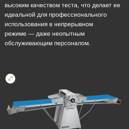
is
высоким качеством теста, что делает ее
deprecated
идеальной для профессионального
Events
in
использования в непрерывном
Newsletter
Drupal\rondo_contact\ContactService-
режиме — даже неопытным
>Drupal\rondo_contact\
United States · RU
{closure}
обслуживающим персоналом.
()
(line
592
of
modules/custom/rondo_contact/src/ContactService.php
).
Deprecated
function
:
mb_substr():
Passing