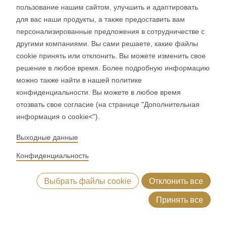
Noah Fleischman
пользование нашим сайтом, улучшить и адаптировать
Sales Specialist
для вас наши продукты, а также предоставить вам
Связаться по электронной почте
персонализированные предложения в сотрудничестве с
другими компаниями. Вы сами решаете, какие файлы
cookie принять или отклонить. Вы можете изменить свое
решение в любое время. Более подробную информацию
К форме обратной связи
можно также найти в нашей политике
конфиденциальности. Вы можете в любое время
отозвать свое согласие (на странице "Дополнительная
информация о cookie<").
Выходные данные
Конфиденциальность
RONDO и вы
Выбрать файлы cookie
Отклонить все
Принять все
Добро пожаловать во всемирное сообщество RONDO.
Automat 2000
Основные характеристики
Преиму
Узнайте больше о RONDO или свяжитесь с нами для