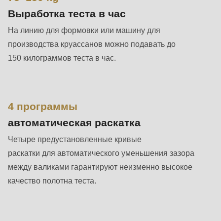
is
Выработка теста в час
deprecated
in
На линию для формовки или машину для
Drupal\rondo_contact\ContactService-
производства круассанов можно подавать до
>Drupal\rondo_contact\
150 килограммов теста в час.
{closure}
()
(line
4 программы
597
автоматическая раскатка
of
Четыре предустановленные кривые
modules/custom/rondo_contact/src/ContactService.php
).
раскатки для автоматического уменьшения зазора
между валиками гарантируют неизменно высокое
Deprecated
качество полотна теста.
function
:
mb_substr():
Passing