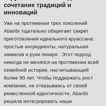
is
сочетание традиций и
deprecated
инноваций
Events
in
Newsletter
Уже на протяжении трех поколений
Drupal\rondo_contact\ContactService-
>Drupal\rondo_contact\
Abaribi тщательно оберегает секрет
United States · RU
{closure}
приготовления идеального круассана:
()
простые ингредиенты, натуральная
(line
закваска и руки пекаря . Этот подход
592
никогда не менялся на протяжении всей
of
семейной истории, насчитывающей
modules/custom/rondo_contact/src/ContactService.php
).
более 90 лет. Чтобы поддержать рост
Deprecated
компании, не отказываясь от своей
function
:
ремесленной идентичности, Abaribi
mb_substr():
решила интегрировать наши
Passing