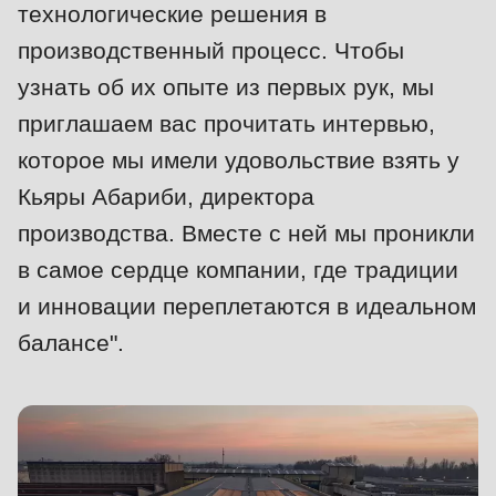
технологические решения в
null
to
производственный процесс. Чтобы
parameter
узнать об их опыте из первых рук, мы
#1
приглашаем вас прочитать интервью,
($string)
которое мы имели удовольствие взять у
of
Кьяры Абариби, директора
type
производства. Вместе с ней мы проникли
string
is
в самое сердце компании, где традиции
Профиль
deprecated
и инновации переплетаются в идеальном
компании
in
балансе".
Drupal\rondo_contact\ContactService-
>Drupal\rondo_contact\
{closure}
()
(line