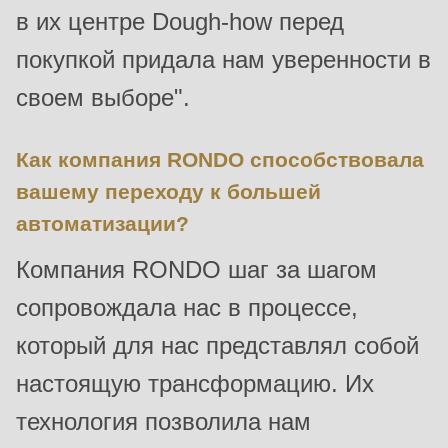
null
в их центре Dough-how перед
to
покупкой придала нам уверенности в
parameter
своем выборе".
#1
($string)
of
Как компания RONDO способствовала
type
вашему переходу к большей
string
автоматизации?
is
Компания RONDO шаг за шагом
deprecated
in
сопровождала нас в процессе,
Drupal\rondo_contact\ContactService-
который для нас представлял собой
>Drupal\rondo_contact\
настоящую трансформацию. Их
{closure}
()
технология позволила нам
(line