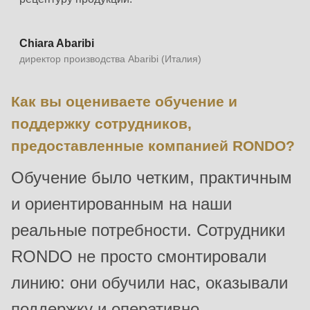
null
to
Chiara Abaribi
parameter
директор производства Abaribi (Италия)
#1
($string)
Как вы оцениваете обучение и
of
поддержку сотрудников,
type
предоставленные компанией RONDO?
string
is
Обучение было четким, практичным
deprecated
и ориентированным на наши
in
Drupal\rondo_contact\ContactService-
реальные потребности. Сотрудники
>Drupal\rondo_contact\
RONDO не просто смонтировали
{closure}
линию: они обучили нас, оказывали
()
(line
поддержку и оперативно