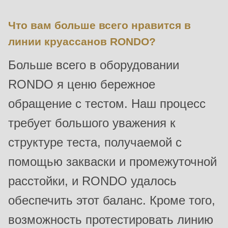
is
deprecated
Что вам больше всего нравится в
in
линии круассанов RONDO?
Drupal\rondo_contact\ContactService-
Больше всего в оборудовании
>Drupal\rondo_contact\
{closure}
RONDO я ценю бережное
()
обращение с тестом. Наш процесс
(line
требует большого уважения к
597
of
структуре теста, получаемой с
modules/custom/rondo_contact/src/ContactService.php
).
помощью закваски и промежуточной
расстойки, и RONDO удалось
Deprecated
function
:
обеспечить этот баланс. Кроме того,
mb_substr():
возможность протестировать линию
Passing