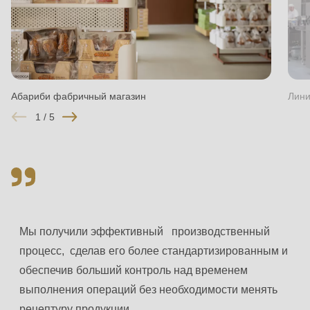
is
deprecated
in
Drupal\rondo_contact\ContactService-
>Drupal\rondo_contact\
Абариби фабричный магазин
Лини
{closure}
1
/
5
()
(line
592
of
modules/custom/rondo_contact/src/ContactService.php
).
Мы получили эффективный производственный
Deprecated
процесс, сделав его более стандартизированным и
function
:
обеспечив больший контроль над временем
mb_substr():
выполнения операций без необходимости менять
Passing
рецептуру продукции.