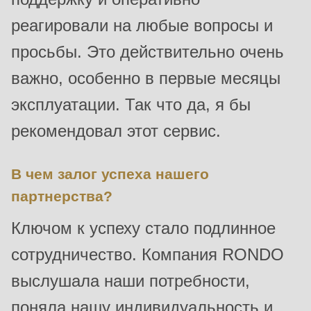
592
реагировали на любые вопросы и
of
просьбы. Это действительно очень
modules/custom/rondo_contact/src/ContactService.php
).
важно, особенно в первые месяцы
Deprecated
эксплуатации. Так что да, я бы
function
:
mb_substr():
рекомендовал этот сервис.
Passing
null
В чем залог успеха нашего
to
партнерства?
parameter
#1
Ключом к успеху стало подлинное
($string)
сотрудничество. Компания RONDO
of
выслушала наши потребности,
type
string
поняла нашу индивидуальность и