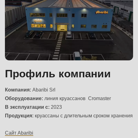
592
of
modules/custom/rondo_contact/src/ContactService.php
).
Deprecated
function
:
mb_substr():
Passing
Профиль компании
null
to
Компания:
Abaribi Srl
parameter
Оборудование:
линия круассанов Cromaster
#1
Interview
В эксплуатации с:
2023
($string)
Продукция:
круассаны с длительным сроком хранения
of
type
Сайт Abaribi
string