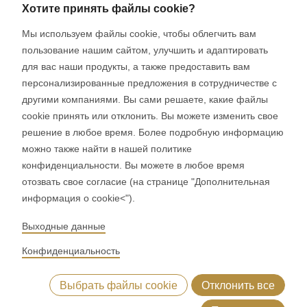
Швейцария
Хотите принять файлы cookie?
Мы используем файлы cookie, чтобы облегчить вам
СОЦИАЛЬНЫЕ СЕТИ
пользование нашим сайтом, улучшить и адаптировать
LinkedIn
для вас наши продукты, а также предоставить вам
персонализированные предложения в сотрудничестве с
Youtube
другими компаниями. Вы сами решаете, какие файлы
Google Reviews
cookie принять или отклонить. Вы можете изменить свое
решение в любое время. Более подробную информацию
© 2026 RONDO BURGDORF AG
можно также найти в нашей политике
конфиденциальности. Вы можете в любое время
отозвать свое согласие (на странице "Дополнительная
ОБЩИЕ ПОЛОЖЕНИЯ И УСЛОВИЯ ДОСТАВКА МАШИНЫ И
информация о cookie<").
РАСТЕНИЯ
ОБЩИЕ ПОЛОЖЕНИЯ И УСЛОВИЯ RONDOCONNECT
Выходные данные
ОБЩИЕ ПОЛОЖЕНИЯ И УСЛОВИЯ ОРИГИНАЛЬНЫЕ ЗАПАСНЫЕ
ЧАСТИ
Конфиденциальность
GENERAL TERMS AND CONDITIONS OF PURCHASE
CODE OF CONDUCT
SUPPLIER CODE OF CONDUCT
Выбрать файлы cookie
Отклонить все
ПОЛИТИКА КОНФИДЕНЦИАЛЬНОСТИ
ОТТИСК
WHISTLEBLOWING (IT)