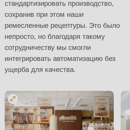
стандартизировать производство,
597
of
сохранив при этом наши
modules/custom/rondo_contact/src/ContactService.php
).
ремесленные рецептуры. Это было
непросто, но благодаря такому
Deprecated
function
:
сотрудничеству мы смогли
mb_substr():
интегрировать автоматизацию без
Passing
ущерба для качества.
null
to
parameter
#1
($string)
of
type
string