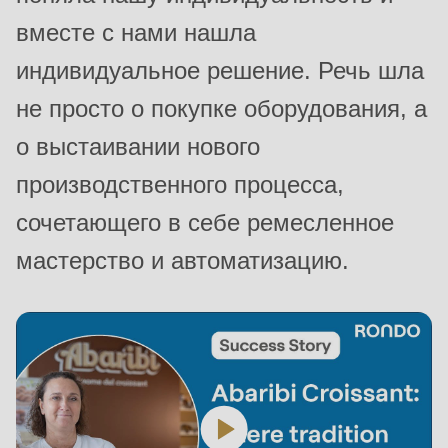
is
вместе с нами нашла
deprecated
индивидуальное решение. Речь шла
in
Drupal\rondo_contact\ContactService-
не просто о покупке оборудования, а
>Drupal\rondo_contact\
о выстаивании нового
{closure}
производственного процесса,
()
(line
сочетающего в себе ремесленное
597
мастерство и автоматизацию.
of
modules/custom/rondo_contact/src/ContactService.php
).
Deprecated
function
:
mb_substr():
Passing