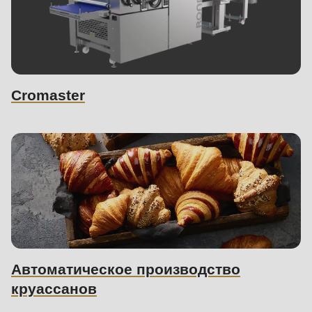
597
of
modules/custom/rondo_contact/src/ContactService.php
).
Cromaster
Sales
Автоматическое производство
contact
круассанов