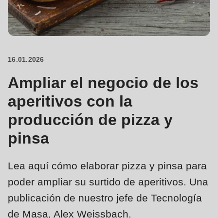
is
deprecated
Events
in
Newsletter
Drupal\rondo_contact\ContactService-
>Drupal\rondo_contact\
16.01.2026
Estados Unidos · ES
{closure}
Ampliar el negocio de los
()
aperitivos con la
(line
592
producción de pizza y
of
pinsa
modules/custom/rondo_contact/src/ContactService.php
).
Lea aquí cómo elaborar pizza y pinsa para
Deprecated
function
:
poder ampliar su surtido de aperitivos. Una
mb_substr():
publicación de nuestro jefe de Tecnología
Passing
de Masa, Alex Weissbach.