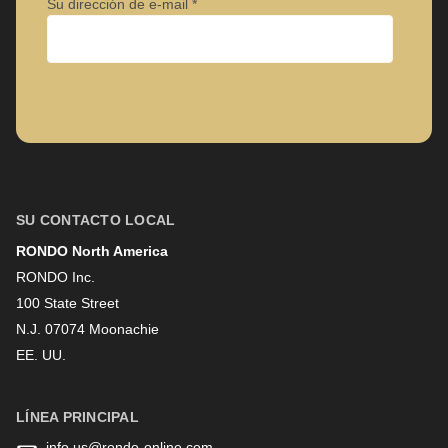
Su dirección de e-mail
Empresa
Nombre
SU CONTACTO LOCAL
RONDO North America
Apellido
RONDO Inc.
100 State Street
N.J. 07074 Moonachie
Boletín informativo
EE. UU.
LÍNEA PRINCIPAL
info.us@
rondo-online.com