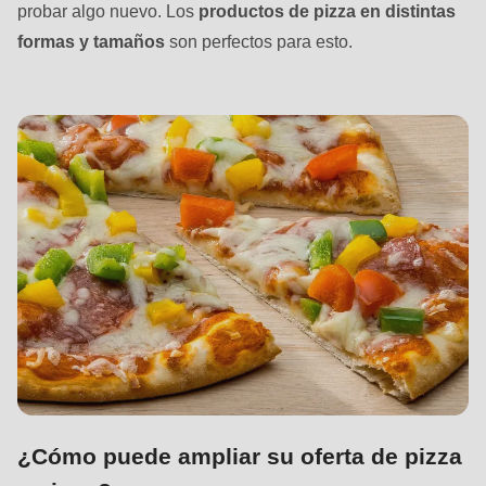
592
probar algo nuevo. Los
productos de pizza en distintas
of
formas y tamaños
son perfectos para esto.
modules/custom/rondo_contact/src/ContactService.php
).
Deprecated
function
:
mb_substr():
Passing
null
to
parameter
#1
($string)
of
type
¿Cómo puede ampliar su oferta de pizza
string