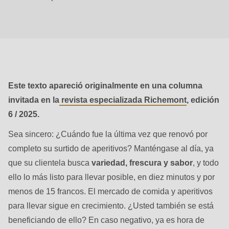
null
to
parameter
#1
($string)
of
Este texto apareció originalmente en una columna
type
invitada en la
revista especializada Richemont
, edición
string
6 / 2025.
is
deprecated
Sea sincero: ¿Cuándo fue la última vez que renovó por
in
completo su surtido de aperitivos? Manténgase al día, ya
Drupal\rondo_contact\ContactService-
que su clientela busca
variedad, frescura y sabor
, y todo
>Drupal\rondo_contact\
ello lo más listo para llevar posible, en diez minutos y por
{closure}
menos de 15 francos. El mercado de comida y aperitivos
()
para llevar sigue en crecimiento. ¿Usted también se está
(line
beneficiando de ello? En caso negativo, ya es hora de