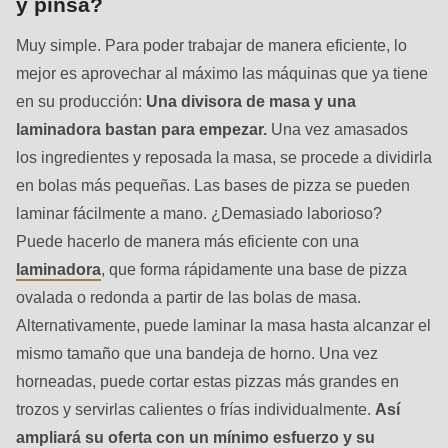
y pinsa?
is
deprecated
Muy simple. Para poder trabajar de manera eficiente, lo
in
mejor es aprovechar al máximo las máquinas que ya tiene
Drupal\rondo_contact\ContactService-
en su producción:
Una divisora de masa y una
>Drupal\rondo_contact\
laminadora bastan para empezar.
Una vez amasados
{closure}
los ingredientes y reposada la masa, se procede a dividirla
()
en bolas más pequeñas. Las bases de pizza se pueden
(line
laminar fácilmente a mano. ¿Demasiado laborioso?
597
Puede hacerlo de manera más eficiente con una
of
laminadora
, que forma rápidamente una base de pizza
modules/custom/rondo_contact/src/ContactService.php
).
ovalada o redonda a partir de las bolas de masa.
Alternativamente, puede laminar la masa hasta alcanzar el
Deprecated
mismo tamaño que una bandeja de horno. Una vez
function
:
horneadas, puede cortar estas pizzas más grandes en
mb_substr():
trozos y servirlas calientes o frías individualmente.
Así
Passing
ampliará su oferta con un mínimo esfuerzo y su