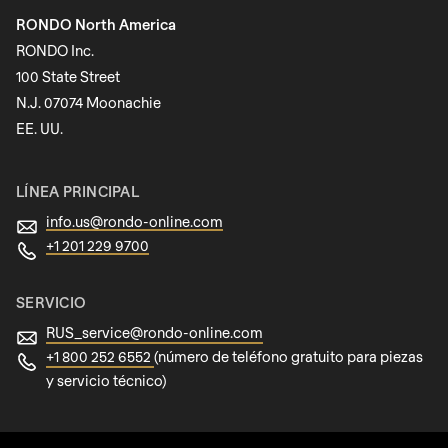
RONDO North America
Apellido
RONDO Inc.
100 State Street
N.J. 07074 Moonachie
Boletín informativo
EE. UU.
LÍNEA PRINCIPAL
info.us@
rondo-online.com
+1 201 229 9700
SERVICIO
RUS_service@
rondo-online.com
+1 800 252 6552
(número de teléfono gratuito para piezas
y servicio técnico)