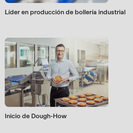
592
of
Líder en producción de bollería industrial
modules/custom/rondo_contact/src/ContactService
Deprecated
function
:
mb_substr():
Passing
null
to
parameter
#1
($string)
of
Inicio de Dough-How
type
string