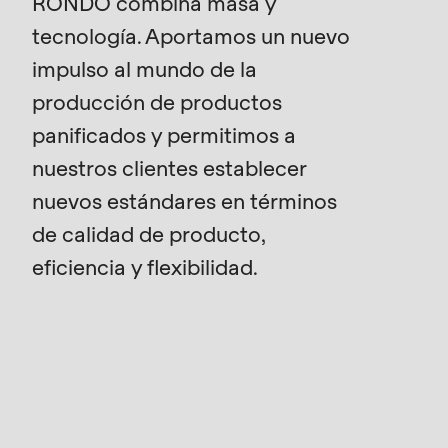
RONDO combina masa y
is
deprecated
tecnología. Aportamos un nuevo
Events
in
impulso al mundo de la
Newsletter
Drupal\rondo_contact\ContactService-
producción de productos
>Drupal\rondo_contact\
panificados y permitimos a
Estados Unidos · ES
{closure}
nuestros clientes establecer
()
nuevos estándares en términos
(line
592
de calidad de producto,
of
eficiencia y flexibilidad.
modules/custom/rondo_contact/src/ContactService
Deprecated
function
:
mb_substr():
Passing