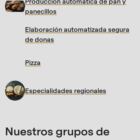
Producción automática de pan y
597
of
panecillos
modules/custom/rondo_contact/src/ContactService
Elaboración automatizada segura
de donas
Pizza
Especialidades regionales
Nuestros grupos de