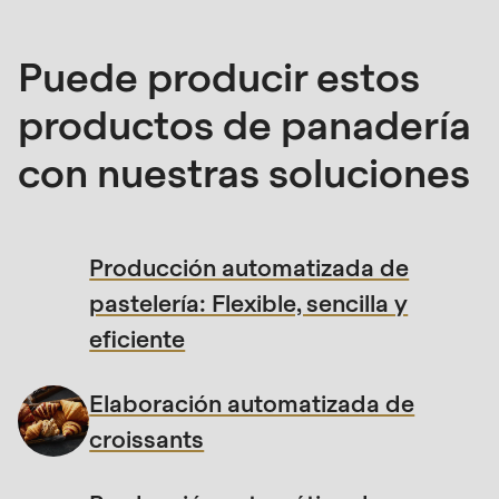
null
to
Puede producir estos
parameter
#1
productos de panadería
($string)
con nuestras soluciones
of
type
string
is
Producción automatizada de
deprecated
pastelería: Flexible, sencilla y
in
eficiente
Drupal\rondo_contact\ContactService-
>Drupal\rondo_contact\
Elaboración automatizada de
{closure}
croissants
()
(line