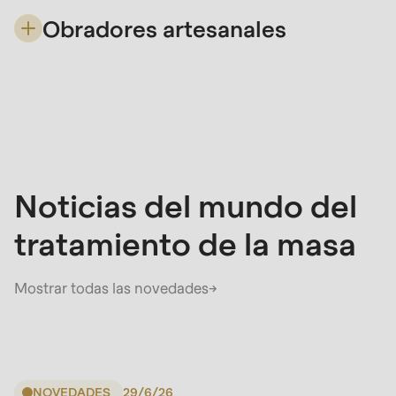
Obradores artesanales
Encuentre la máquina para obradores adecuada
con RONDO: para procesos eficientes, lotes
pequeños flexibles y calidad artesanal
inspiradora.
Noticias del mundo del
tratamiento de la masa
Mostrar todas las novedades
→
NOVEDADES
29/6/26