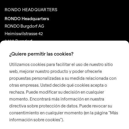
RONDO HEADQUARTERS
RONDO Headquarters
RONDO Burgdorf AG
Heimiswilstrasse 42
3400 Burgdorf
Suiza
¿Quiere permitir las cookies?
Utilizamos cookies para facilitar el uso de nuestro sitio
REDES SOCIALES
web, mejorar nuestro producto y poder ofrecerle
LinkedIn
propuestas personalizadas a su medida relacionada con
Youtube
otras empresas. Usted decide qué cookies acepta o
rechaza. Puede modificar su decisión en cualquier
Google Reviews
momento. Encontrará más información en nuestra
directiva sobre protección de datos. Puede revocar su
© 2026 RONDO BURGDORF AG
consentimiento en cualquier momento (en la página "Más
información sobre cookies").
CONDICIONES GENERALES DE ENTREGA MÁQUINAS Y PLANTAS