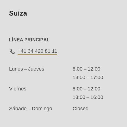
modules/custom/rondo_contact/src/ContactService
Suiza
Deprecated
function
:
LÍNEA PRINCIPAL
mb_substr():
Passing
+41 34 420 81 11
null
to
Lunes – Jueves
8:00 – 12:00
parameter
13:00 – 17:00
#1
Viernes
8:00 – 12:00
($string)
13:00 – 16:00
of
Sábado – Domingo
Closed
type
string