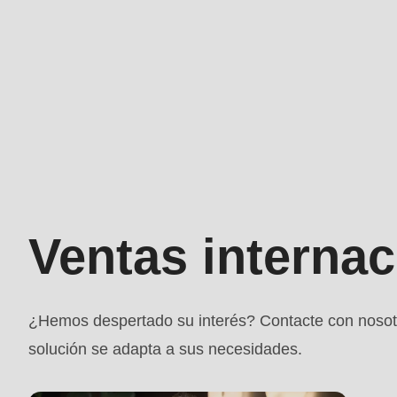
is
deprecated
in
Drupal\rondo_contact\ContactService-
>Drupal\rondo_contact\
Ventas
{closure}
internacionales
()
(line
Ventas internac
592
of
modules/custom/rondo_contact/src/ContactService
¿Hemos despertado su interés? Contacte con nosot
solución se adapta a sus necesidades.
Deprecated
function
: