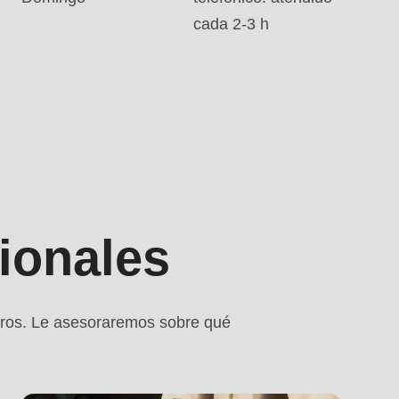
cada 2-3 h
ionales
.php
).
ros. Le asesoraremos sobre qué