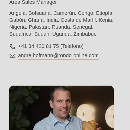
Area Sales Manager
parameter
Angola, Botsuana, Camerún, Congo, Etiopía,
#1
Gabón, Ghana, India, Costa de Marfil, Kenia,
($string)
Nigeria, Pakistán, Ruanda, Senegal,
of
Sudáfrica, Sudán, Uganda, Zimbabue
type
+41 34 420 81 75
(Teléfono)
string
andre.hofmann@
rondo-online.com
is
deprecated
in
Drupal\rondo_contact\ContactService-
>Drupal\rondo_contact\
{closure}
()
(line