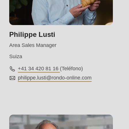
597
of
modules/custom/rondo_contact/src/ContactService
Philippe Lusti
Area Sales Manager
Suiza
+41 34 420 81 16
(Teléfono)
philippe.lusti@
rondo-online.com