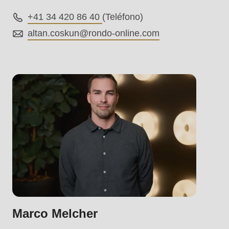
+41 34 420 86 40
(Teléfono)
altan.coskun@
rondo-online.com
.php
).
Marco Melcher