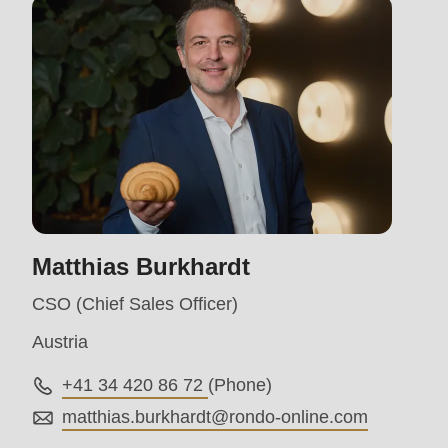
mb_substr():
Passing
null
to
parameter
#1
($string)
of
Matthias Burkhardt
type
string
CSO (Chief Sales Officer)
is
Austria
deprecated
+41 34 420 86 72
(Phone)
in
matthias.burkhardt@
rondo-online.com
Drupal\rondo_contact\ContactService-