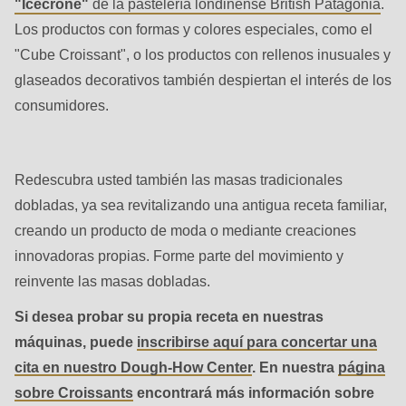
"Icecrone"
de la pastelería londinense British Patagonia
.
is
Los productos con formas y colores especiales, como el
deprecated
"Cube Croissant", o los productos con rellenos inusuales y
in
glaseados decorativos también despiertan el interés de los
Drupal\rondo_contact\ContactService-
consumidores.
>Drupal\rondo_contact\
{closure}
()
Redescubra usted también las masas tradicionales
(line
dobladas, ya sea revitalizando una antigua receta familiar,
592
creando un producto de moda o mediante creaciones
of
innovadoras propias. Forme parte del movimiento y
modules/custom/rondo_contact/src/ContactService.php
).
reinvente las masas dobladas.
Deprecated
Si desea probar su propia receta en nuestras
function
:
máquinas, puede
inscribirse aquí para concertar una
mb_substr():
cita en nuestro Dough-How Center
. En nuestra
página
Passing
sobre Croissants
encontrará más información sobre