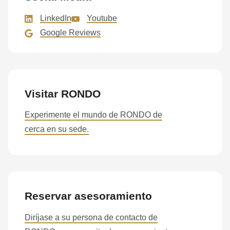
592
of
LinkedIn
Youtube
modules/custom/rondo_contact/src/ContactService.php
).
Google Reviews
Deprecated
function
:
mb_substr():
Visitar RONDO
Passing
Experimente el mundo de RONDO de
null
cerca en su sede.
to
parameter
#1
($string)
of
Reservar asesoramiento
type
Diríjase a su persona de contacto de
string