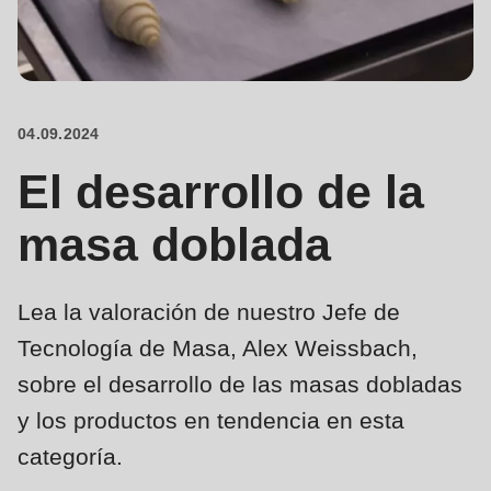
is
deprecated
Events
in
Newsletter
Drupal\rondo_contact\ContactService-
>Drupal\rondo_contact\
04.09.2024
Estados Unidos · ES
{closure}
El desarrollo de la
()
(line
masa doblada
592
of
Lea la valoración de nuestro Jefe de
modules/custom/rondo_contact/src/ContactService.php
).
Tecnología de Masa, Alex Weissbach,
Deprecated
sobre el desarrollo de las masas dobladas
function
:
y los productos en tendencia en esta
mb_substr():
categoría.
Passing