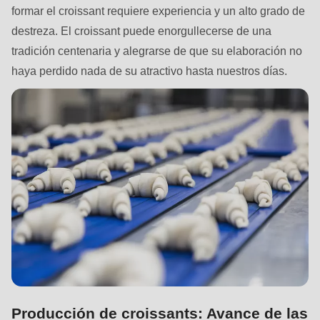
592
formar el croissant requiere experiencia y un alto grado de
of
destreza. El croissant puede enorgullecerse de una
modules/custom/rondo_contact/src/ContactService.php
).
tradición centenaria y alegrarse de que su elaboración no
haya perdido nada de su atractivo hasta nuestros días.
Deprecated
function
:
mb_substr():
Passing
null
to
parameter
#1
($string)
of
type
string
Producción de croissants: Avance de las