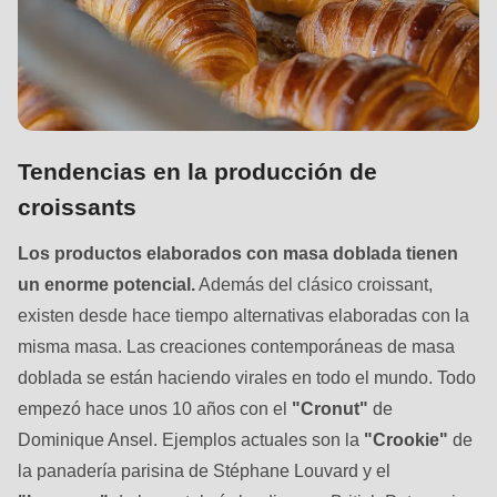
597
of
modules/custom/rondo_contact/src/ContactService.php
).
Deprecated
function
:
Tendencias en la producción de
mb_substr():
croissants
Passing
Los productos elaborados con masa doblada tienen
null
un enorme potencial.
Además del clásico croissant,
to
existen desde hace tiempo alternativas elaboradas con la
parameter
misma masa. Las creaciones contemporáneas de masa
#1
doblada se están haciendo virales en todo el mundo. Todo
($string)
empezó hace unos 10 años con el
"Cronut"
de
of
Dominique Ansel. Ejemplos actuales son la
"Crookie"
de
type
la panadería parisina de Stéphane Louvard y el
string