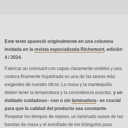
null
to
parameter
#1
($string)
Este texto apareció originalmente en una columna
of
invitada en la
revista especializada Richemont
, edición
type
4 / 2024.
string
is
Fabricar un croissant con capas claramente visibles y una
deprecated
corteza finamente hojaldrada es una de las tareas más
in
exigentes de nuestro oficio. La masa y la mantequilla
Drupal\rondo_contact\ContactService-
deben tener la temperatura y la consistencia exactas,
y un
>Drupal\rondo_contact\
doblado cuidadoso– con o sin
laminadora
– es crucial
{closure}
para que la calidad del producto sea constante
.
()
Respetar los tiempos de reposo, un laminado suave de las
(line
bandas de masa y el enrollado de los triángulos para