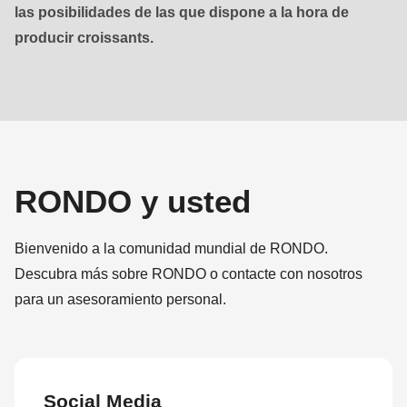
null
las posibilidades de las que dispone a la hora de
to
producir croissants.
parameter
#1
($string)
of
type
string
RONDO y usted
is
deprecated
Bienvenido a la comunidad mundial de RONDO.
in
Descubra más sobre RONDO o contacte con nosotros
Drupal\rondo_contact\ContactService-
para un asesoramiento personal.
>Drupal\rondo_contact\
{closure}
()
(line
Social Media