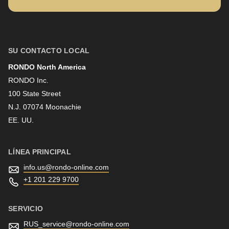
null
to
Nombre
parameter
#1
SU CONTACTO LOCAL
($string)
RONDO North America
Apellido
of
RONDO Inc.
type
100 State Street
string
N.J. 07074 Moonachie
Boletín informativo
is
EE. UU.
deprecated
in
LÍNEA PRINCIPAL
Drupal\rondo_contact\ContactService-
info.us@
rondo-online.com
>Drupal\rondo_contact\
+1 201 229 9700
{closure}
()
SERVICIO
(line
RUS_service@
rondo-online.com