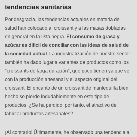
is
tendencias sanitarias
deprecated
in
Por desgracia, las tendencias actuales en materia de
Drupal\rondo_contact\ContactService-
salud han colocado al croissant y a las masas dobladas
>Drupal\rondo_contact\
en general en la lista negra.
El consumo de grasa y
{closure}
azúcar es difícil de conciliar con las ideas de salud de
()
la sociedad actual.
La industrialización de nuestro sector
(line
también ha dado lugar a variantes de productos como los
597
"croissants de larga duración", que poco tienen ya que ver
of
con la producción artesanal y el aspecto original del
modules/custom/rondo_contact/src/ContactService.php
).
croissant. El encanto de un croissant de mantequilla bien
hecho se pierde indudablemente en este tipo de
Deprecated
productos. ¿Se ha perdido, por tanto, el atractivo de
function
:
fabricar productos artesanales?
mb_substr():
Passing
¡Al contrario! Últimamente, he observado una tendencia a