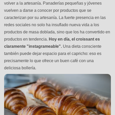
null
volver a la artesanía. Panaderías pequeñas y jóvenes
to
vuelven a darse a conocer por productos que se
parameter
caracterizan por su artesanía. La fuerte presencia en las
#1
redes sociales no solo ha insuflado nueva vida a los
($string)
productos de masa doblada, sino que los ha convertido en
of
productos en tendencia.
Hoy en día, el croissant es
type
claramente "instagrameable".
Una dieta consciente
string
también puede dejar espacio para el capricho: eso es
is
precisamente lo que ofrece un buen café con una
deprecated
deliciosa bollería.
in
Drupal\rondo_contact\ContactService-
>Drupal\rondo_contact\
{closure}
()
(line