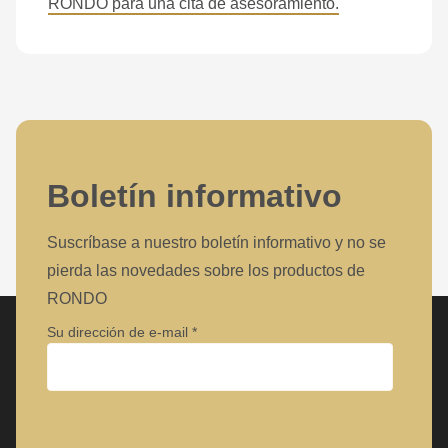
RONDO para una cita de asesoramiento.
is
deprecated
in
Drupal\rondo_contact\ContactService-
>Drupal\rondo_contact\
{closure}
()
Boletín informativo
(line
597
Suscríbase a nuestro boletín informativo y no se
of
pierda las novedades sobre los productos de
modules/custom/rondo_contact/src/ContactService.php
).
RONDO
Su dirección de e-mail
Deprecated
function
:
mb_substr():
Empresa
Passing