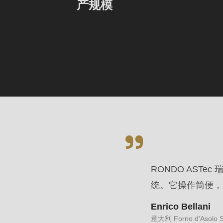
产规模
parameter
#1
($string)
of
type
string
is
deprecated
in
Drupal\rondo_contact\ContactService-
>Drupal\rondo_contact\
RONDO AST
{closure}
统。它操作简便，
()
Enrico Bellani
(line
意大利 Forno d'Aso