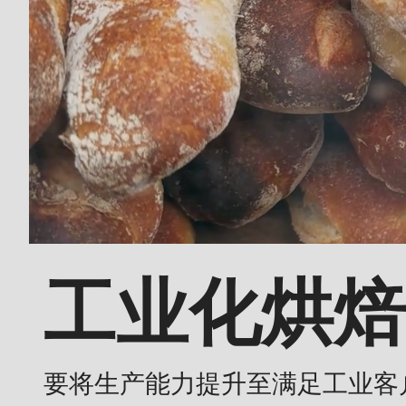
($string)
of
type
string
is
deprecated
in
Drupal\rondo_contact\ContactService-
>Drupal\rondo_contact\
{closure}
工业化烘焙
()
(line
592
要将生产能力提升至满足工业客
of