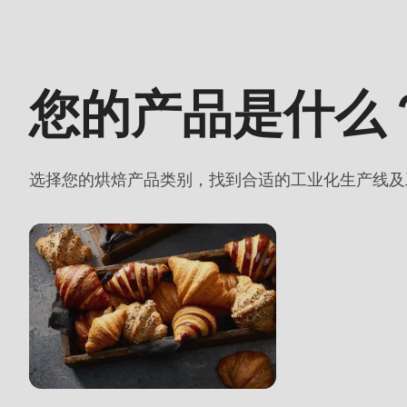
597
of
modules/custom/rondo_contact/src/ContactService
您的产品是什么
Deprecated
function
:
选择您的烘焙产品类别，找到合适的工业化生产线及
mb_substr():
Passing
null
to
parameter
#1
($string)
of