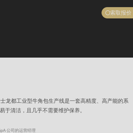
充分利用 
索取报价
我想要……
报价申请
预约咨询
Company
莅临瑞士
Newsletter-
Element*
您的公司信息
Unternehme
名字
-
Name
名字
-
E-Mail
Vorname
ec 瑞士龙都工业型牛角包生产线是一套高精度、高产能的系
-
易于清洁，且几乎不需要维护保养。
电子邮箱
E-
订阅我们
Mail*
lo SpA 公司的运营经理