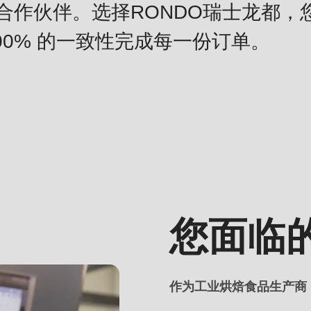
合作伙伴。选择RONDO瑞士龙都，
.php
).
00% 的一致性完成每一份订单。
您面临
作为工业烘焙食品生产商