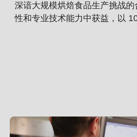
深谙大规模烘焙食品生产挑战的
modules/custom/rondo_contact/src/ContactService
性和专业技术能力中获益，以 1
Deprecated
function
:
mb_substr():
Passing
null
to
parameter
#1
($string)
of
type
string