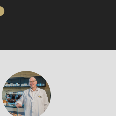
RONDO 瑞士龙都的面团工艺技术
龙都参观指导
n
姓氏
姓氏
的新闻资讯，不错过任何有关瑞士龙都产品的新消