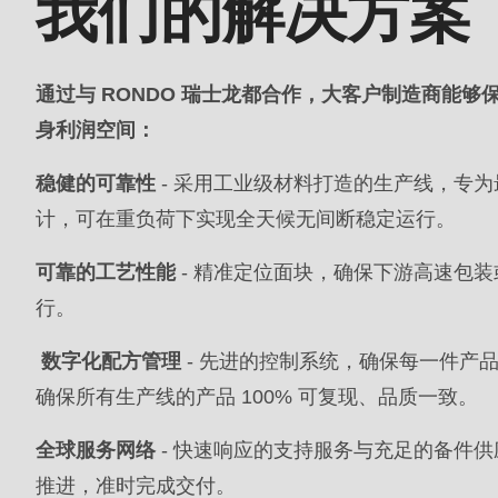
我们的解决方案
mb_substr():
Passing
null
通过与 RONDO 瑞士龙都合作，大客户制造商能
to
身利润空间：
parameter
稳健的可靠性
- 采用工业级材料打造的生产线，专
#1
计，可在重负荷下实现全天候无间断稳定运行。
($string)
of
可靠的工艺性能
- 精准定位面块，确保下游高速包
type
行。
string
数字化配方管理
- 先进的控制系统，确保每一件产
is
确保所有生产线的产品 100% 可复现、品质一致。
deprecated
in
全球服务网络
- 快速响应的支持服务与充足的备件
Drupal\rondo_contact\ContactService-
推进，准时完成交付。