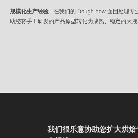
>Drupal\rondo_contact\
规模化生产经验
- 在我们的 Dough-how 面团处
{closure}
助您将手工研发的产品原型转化为成熟、稳定的大规
()
(line
597
of
modules/custom/rondo_contact/src/ContactService
Deprecated
function
:
mb_substr():
Passing
null
我们很乐意协助您扩大烘焙
to