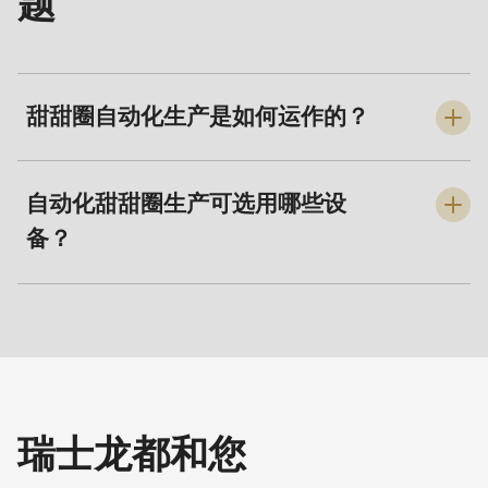
题
甜甜圈自动化生产是如何运作的？
使用瑞士龙都面团设备进行甜甜圈的全自动生产或工业化生
产，必将让您受益于我们的“Dough-how”面团处理专业设备
自动化甜甜圈生产可选用哪些设
和技术。我们意识到，除了传统的甜甜圈制作工艺外，该行
备？
业仍有创新重塑的空间。通常，甜甜圈是由面团球压制塑形
而成。然而，我们的
工业化甜甜圈生产系统
则是采用冲压面
针对不同空间条件与生产工况，我们提供各式各样的甜甜圈
带成型的方式来实现甜甜圈生产。效果：
面团张力更小，生
设备供您选择。瑞士龙都为您提供全系列设备：从带有
产流程更高效，油炸过的烘焙食品入口即化。
Cutomat 切割刀座（选配）的小型压面机（每小时产量约为
1,200 个甜甜圈）到 ASTec 工业型甜甜圈生产线（每小时
产量可达30,000 个甜甜圈）。快速找到适配设备的最佳方
式，是与我们的销售团队进行一对一咨询。
在此查询您当地
瑞士龙都和您
的服务网点。