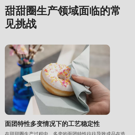
null
战
甜甜圈生产领域面临的常
to
和
parameter
解
见挑战
#1
决
($string)
方
of
案
type
string
is
deprecated
in
Drupal\rondo_contact\ContactService-
>Drupal\rondo_contact\
{closure}
()
面团特性多变情况下的工艺稳定性
(line
在甜甜圈生产过程中，多变的面团特性往往导致成品在造