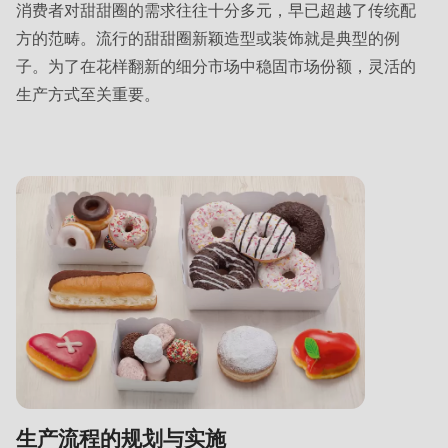
is
消费者对甜甜圈的需求往往十分多元，早已超越了传统配
deprecated
方的范畴。流行的甜甜圈新颖造型或装饰就是典型的例
in
子。为了在花样翻新的细分市场中稳固市场份额，灵活的
Drupal\rondo_contact\ContactService-
生产方式至关重要。
>Drupal\rondo_contact\
{closure}
()
(line
597
of
modules/custom/rondo_contact/src/ContactService.php
).
Deprecated
function
:
mb_substr():
Passing
生产流程的规划与实施