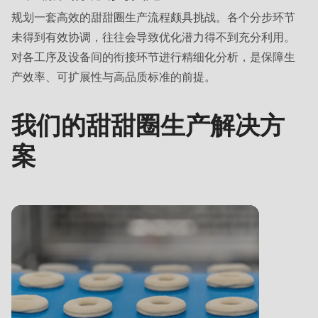
null
规划一套高效的甜甜圈生产流程颇具挑战。各个分步环节
to
未得到有效协调，往往会导致优化潜力得不到充分利用。
parameter
对各工序及设备间的衔接环节进行精细化分析，是保障生
#1
产效率、可扩展性与高品质标准的前提。
($string)
of
我们的甜甜圈生产解决方
type
string
案
is
deprecated
in
Drupal\rondo_contact\ContactService-
>Drupal\rondo_contact\
{closure}
()
(line