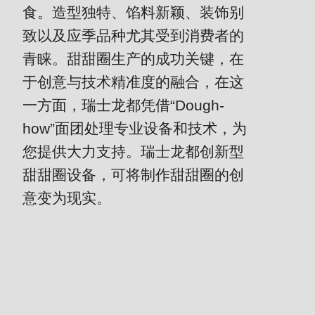
is
食。造型独特、馅料新颖、装饰别
deprecated
致以及应季品种尤其受到消费者的
Events
in
青睐。甜甜圈生产的成功关键，在
Newsletter
Drupal\rondo_contact\ContactService-
于创意与技术精准度的融合，在这
>Drupal\rondo_contact\
United States · CN
{closure}
一方面，瑞士龙都凭借“Dough-
()
how”面团处理专业设备和技术，为
(line
您提供大力支持。瑞士龙都创新型
592
甜甜圈设备，可将制作甜甜圈的创
of
意变为现实。
modules/custom/rondo_contact/src/ContactService.php
).
Deprecated
面
function
:
临
mb_substr():
的
Passing
挑