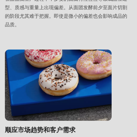
592
型、质感与重量上出现偏差。从面团发酵前夕至面片切割
of
的阶段尤其难于把握。即使是微小的偏差也会影响成品的
modules/custom/rondo_contact/src/ContactService.php
).
品质。
Deprecated
function
:
mb_substr():
Passing
null
to
parameter
#1
($string)
of
type
顺应市场趋势和客户需求
string