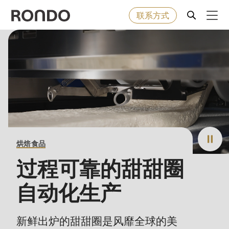
联系方式
Skip
to
Error
烘焙食品
Deprecated
main
message
function
:
content
机器&工业型设备
mb_substr():
Passing
null
解决方案
to
烘焙食品
parameter
服务
#1
过程可靠的甜甜圈
($string)
公司
自动化生产
of
type
string
新鲜出炉的甜甜圈是风靡全球的美