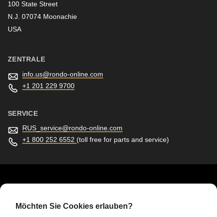
100 State Street
N.J. 07074 Moonachie
Newsletter
USA
ZENTRALE
info.us@
rondo-online.com
+1 201 229 9700
SERVICE
RUS_service@
rondo-online.com
+1 800 252 6552
(toll free for parts and service)
RONDO HEADQUARTERS
RONDO Headquarters
Möchten Sie Cookies erlauben?
RONDO Burgdorf AG