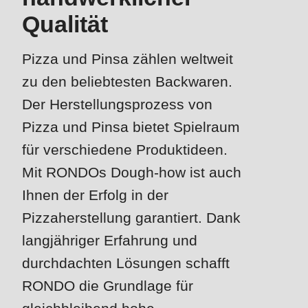
is
Qualität
deprecated
Events
in
Pizza und Pinsa zählen weltweit
Newsletter
Drupal\rondo_contact\ContactService-
zu den beliebtesten Backwaren.
>Drupal\rondo_contact\
Vereinigte Staaten · DE
{closure}
Der Herstellungsprozess von
()
Pizza und Pinsa bietet Spielraum
(line
für verschiedene Produktideen.
592
Mit RONDOs Dough-how ist auch
of
Ihnen der Erfolg in der
modules/custom/rondo_contact/src/ContactService.php
).
Pizzaherstellung garantiert. Dank
Deprecated
langjähriger Erfahrung und
function
:
durchdachten Lösungen schafft
mb_substr():
RONDO die Grundlage für
Passing