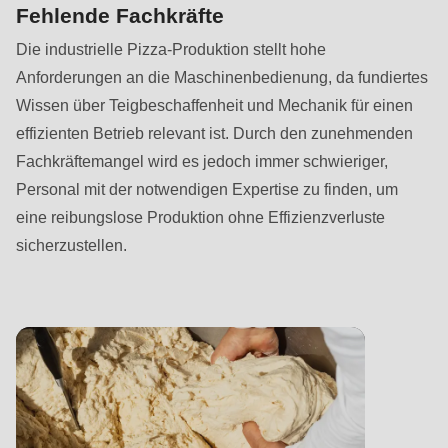
null
Fehlende Fachkräfte
to
Die industrielle Pizza-Produktion stellt hohe
parameter
Anforderungen an die Maschinenbedienung, da fundiertes
#1
Wissen über Teigbeschaffenheit und Mechanik für einen
($string)
effizienten Betrieb relevant ist. Durch den zunehmenden
of
Fachkräftemangel wird es jedoch immer schwieriger,
type
Personal mit der notwendigen Expertise zu finden, um
string
eine reibungslose Produktion ohne Effizienzverluste
is
sicherzustellen.
deprecated
in
Drupal\rondo_contact\ContactService-
>Drupal\rondo_contact\
{closure}
()
(line