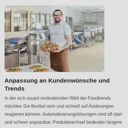
592
of
modules/custom/rondo_contact/src/ContactService.php
).
Deprecated
function
:
mb_substr():
Passing
null
to
Anpassung an Kundenwünsche und
parameter
Trends
#1
($string)
In der sich rasant verändernden Welt der Foodtrends
of
möchten Sie flexibel sein und schnell auf Änderungen
type
reagieren können. Automatisierungslösungen sind oft starr
string
und schwer anpassbar. Produktwechsel bedeuten längere