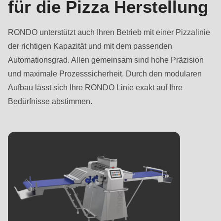
für die Pizza Herstellung
Vorname
Nachname
E-
-
Mail*
Nachname
E-
RONDO unterstützt auch Ihren Betrieb mit einer Pizzalinie
Mail*
E-Mail
der richtigen Kapazität und mit dem passenden
Automationsgrad. Allen gemeinsam sind hohe Präzision
E-Mail
und maximale Prozesssicherheit. Durch den modularen
Aufbau lässt sich Ihre RONDO Linie exakt auf Ihre
Abonnieren Sie unseren Newsletter und
Bedürfnisse abstimmen.
verpassen Sie keine Neuigkeiten zu Produkten von
Abonnieren Sie unseren Newsletter und
RONDO.
verpassen Sie keine Neuigkeiten zu Produkten von
Land
RONDO.
Land
State
State
Telefon