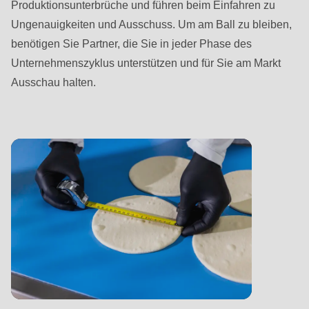
is
Produktionsunterbrüche und führen beim Einfahren zu
deprecated
Ungenauigkeiten und Ausschuss. Um am Ball zu bleiben,
in
benötigen Sie Partner, die Sie in jeder Phase des
Drupal\rondo_contact\ContactService-
Unternehmenszyklus unterstützen und für Sie am Markt
>Drupal\rondo_contact\
Ausschau halten.
{closure}
()
(line
597
of
modules/custom/rondo_contact/src/ContactService.php
).
Deprecated
function
:
mb_substr():
Passing