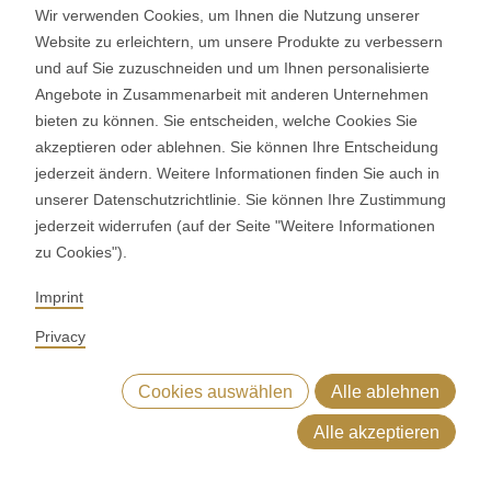
Wir verwenden Cookies, um Ihnen die Nutzung unserer
Heimiswilstrasse 42
Website zu erleichtern, um unsere Produkte zu verbessern
3400 Burgdorf
und auf Sie zuzuschneiden und um Ihnen personalisierte
Schweiz
Angebote in Zusammenarbeit mit anderen Unternehmen
bieten zu können. Sie entscheiden, welche Cookies Sie
SOCIAL MEDIA
akzeptieren oder ablehnen. Sie können Ihre Entscheidung
jederzeit ändern. Weitere Informationen finden Sie auch in
LinkedIn
unserer Datenschutzrichtlinie. Sie können Ihre Zustimmung
Youtube
jederzeit widerrufen (auf der Seite "Weitere Informationen
Google Reviews
zu Cookies").
Imprint
© 2026 RONDO BURGDORF AG
Privacy
AGB LIEFERUNG MASCHINEN & ANLAGEN
AGB RONDOCONNECT
Cookies auswählen
Alle ablehnen
AGB ERSATZTEILE
ALLGEMEINE EINKAUFSBEDINGUNGEN
CODE OF CONDUCT
SUPPLIER CODE OF CONDUCT
Alle akzeptieren
DATENSCHUTZERKLÄRUNG
IMPRESSUM
WHISTLEBLOWING (IT)
forderungen & Lösungen
Produkte
Maschinen und Linien