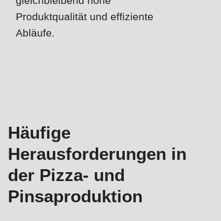
gleichbleibend hohe
null
Produktqualität und effiziente
to
parameter
Abläufe.
#1
($string)
Herausforderungen
of
&
type
Lösungen
string
is
deprecated
Häufige
in
Herausforderungen in
Drupal\rondo_contact\ContactService-
>Drupal\rondo_contact\
der Pizza- und
{closure}
Pinsaproduktion
()
(line