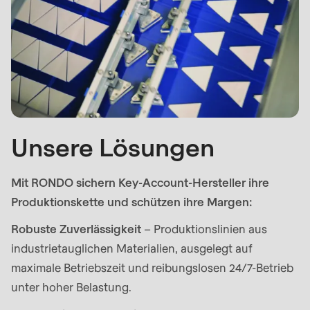
null
to
parameter
#1
($string)
of
type
string
Unsere Lösungen
is
deprecated
Mit RONDO sichern Key-Account-Hersteller ihre
in
Produktionskette und schützen ihre Margen:
Drupal\rondo_contact\ContactService-
Robuste Zuverlässigkeit
– Produktionslinien aus
>Drupal\rondo_contact\
industrietauglichen Materialien, ausgelegt auf
{closure}
maximale Betriebszeit und reibungslosen 24/7-Betrieb
()
unter hoher Belastung.
(line