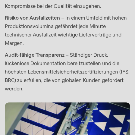
is
Kompromisse bei der Qualität einzugehen.
deprecated
Risiko von Ausfallzeiten
– In einem Umfeld mit hohen
in
Produktionsvolumina gefährdet jede Minute
Drupal\rondo_contact\ContactService-
technischer Ausfallzeit wichtige Lieferverträge und
>Drupal\rondo_contact\
Margen.
{closure}
()
Audit-fähige Transparenz
– Ständiger Druck,
(line
lückenlose Dokumentation bereitzustellen und die
597
höchsten Lebensmittelsicherheitszertifizierungen (IFS,
of
BRC) zu erfüllen, die von globalen Kunden gefordert
modules/custom/rondo_contact/src/ContactService
werden.
Deprecated
function
:
mb_substr():
Passing