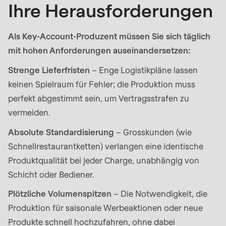
592
Ihre Herausforderungen
of
modules/custom/rondo_contact/src/ContactService
Als Key-Account-Produzent müssen Sie sich täglich
mit hohen Anforderungen auseinandersetzen:
Deprecated
Strenge Lieferfristen
– Enge Logistikpläne lassen
function
:
keinen Spielraum für Fehler; die Produktion muss
mb_substr():
perfekt abgestimmt sein, um Vertragsstrafen zu
Passing
vermeiden.
null
to
Absolute Standardisierung
– Grosskunden (wie
parameter
Schnellrestaurantketten) verlangen eine identische
#1
Produktqualität bei jeder Charge, unabhängig von
($string)
Schicht oder Bediener.
of
Plötzliche Volumenspitzen
– Die Notwendigkeit, die
type
Produktion für saisonale Werbeaktionen oder neue
string
Produkte schnell hochzufahren, ohne dabei