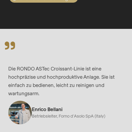
Dough-How
null
Offertenanfrage
to
Ich würde gerne...
parameter
Firma
Newsletter-
eine Beratung buchen
#1
Element*
RONDO besuchen
($string)
of
Vorname
Firma
Unternehmen
type
-
string
Name
is
Die RONDO ASTec Croissant-Linie ist eine
Nachname
Vorname
-
deprecated
hochpräzise und hochproduktive Anlage. Sie ist
Vorname
in
einfach zu bedienen, leicht zu reinigen und
-
Drupal\rondo_contact\ContactService-
wartungsarm.
E-Mail
Nachname
E-
>Drupal\rondo_contact\
Mail*
{closure}
Enrico Bellani
Betriebsleiter, Forno d’Asolo SpA (Italy)
()
Abonnieren Sie unseren Newsletter und
E-Mail
(line
verpassen Sie keine Neuigkeiten zu Produkten