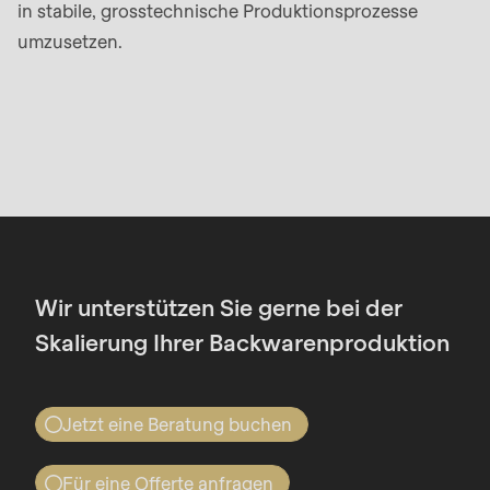
is
in stabile, grosstechnische Produktionsprozesse
deprecated
umzusetzen.
in
Drupal\rondo_contact\ContactService-
>Drupal\rondo_contact\
{closure}
()
(line
592
of
Wir unterstützen Sie gerne bei der
modules/custom/rondo_contact/src/ContactService
Skalierung Ihrer Backwarenproduktion
Deprecated
function
:
Jetzt eine Beratung buchen
mb_substr():
Profitieren auch Sie von RONDO's
Passing
Für eine Offerte anfragen