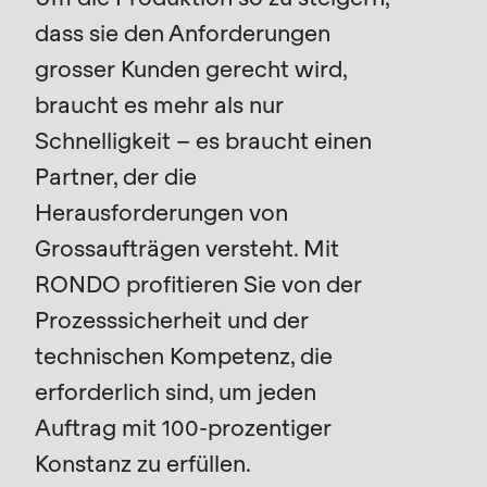
is
dass sie den Anforderungen
deprecated
Events
grosser Kunden gerecht wird,
in
Newsletter
Drupal\rondo_contact\ContactService-
braucht es mehr als nur
>Drupal\rondo_contact\
Schnelligkeit – es braucht einen
Vereinigte Staaten · DE
{closure}
Partner, der die
()
Herausforderungen von
(line
Grossaufträgen versteht. Mit
592
of
RONDO profitieren Sie von der
modules/custom/rondo_contact/src/ContactService
Prozesssicherheit und der
technischen Kompetenz, die
Deprecated
erforderlich sind, um jeden
function
:
Auftrag mit 100-prozentiger
mb_substr():
Konstanz zu erfüllen.
Passing