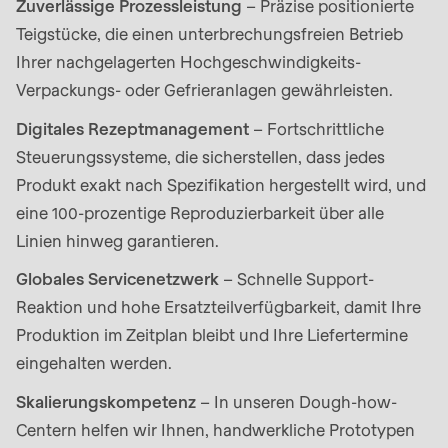
597
Zuverlässige Prozessleistung
– Präzise positionierte
of
Teigstücke, die einen unterbrechungsfreien Betrieb
modules/custom/rondo_contact/src/ContactService
Ihrer nachgelagerten Hochgeschwindigkeits-
Verpackungs- oder Gefrieranlagen gewährleisten.
Deprecated
Digitales Rezeptmanagement
– Fortschrittliche
function
:
Steuerungssysteme, die sicherstellen, dass jedes
mb_substr():
Produkt exakt nach Spezifikation hergestellt wird, und
Passing
eine 100-prozentige Reproduzierbarkeit über alle
null
Linien hinweg garantieren.
to
Globales Servicenetzwerk
– Schnelle Support-
parameter
Reaktion und hohe Ersatzteilverfügbarkeit, damit Ihre
#1
Produktion im Zeitplan bleibt und Ihre Liefertermine
($string)
eingehalten werden.
of
type
Skalierungskompetenz
– In unseren Dough-how-
string
Centern helfen wir Ihnen, handwerkliche Prototypen