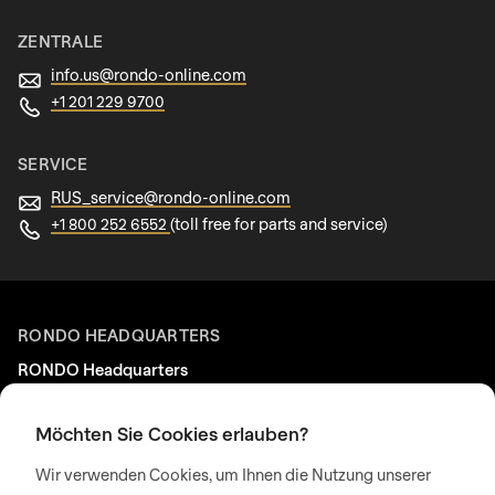
ZENTRALE
info.us@
rondo-online.com
+1 201 229 9700
SERVICE
RUS_service@
rondo-online.com
+1 800 252 6552
(toll free for parts and service)
RONDO HEADQUARTERS
RONDO Headquarters
RONDO Burgdorf AG
Heimiswilstrasse 42
Möchten Sie Cookies erlauben?
3400 Burgdorf
Wir verwenden Cookies, um Ihnen die Nutzung unserer
Schweiz