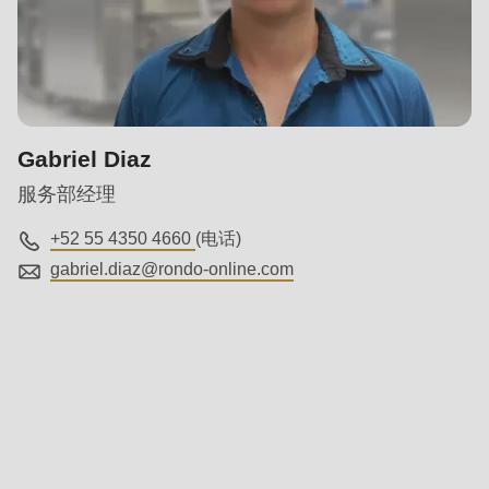
is
deprecated
in
Drupal\rondo_contact\ContactService-
>Drupal\rondo_contact\
Gabriel Diaz
{closure}
()
服务部经理
(line
+52 55 4350 4660
(电话)
592
gabriel.diaz@
rondo-online.com
of
modules/custom/rondo_contact/src/ContactService.php
).
Deprecated
function
:
mb_substr():
Passing