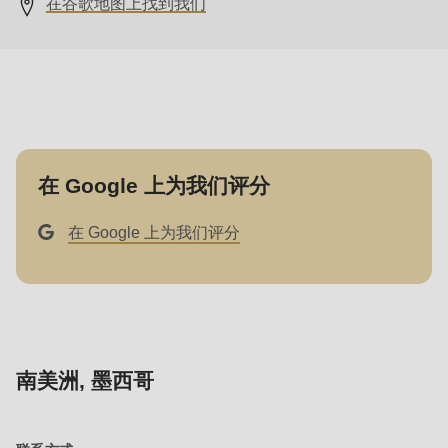
在谷歌地图上找到我们
null
to
parameter
#1
($string)
of
type
在 Google 上为我们评分
string
is
在 Google 上为我们评分
deprecated
in
Drupal\rondo_contact\ContactService-
>Drupal\rondo_contact\
{closure}
南美洲, 墨西哥
()
(line