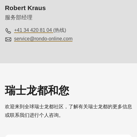
null
Robert Kraus
to
服务部经理
parameter
#1
+41 34 420 81 04
(热线)
($string)
service@
rondo-online.com
of
type
string
is
deprecated
in
瑞士龙都和您
Drupal\rondo_contact\ContactService-
>Drupal\rondo_contact\
欢迎来到全球瑞士龙都社区，了解有关瑞士龙都的更多信息
{closure}
或联系我们进行个人咨询。
()
(line