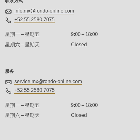
联系方式
592
of
info.mx@
rondo-online.com
modules/custom/rondo_contact/src/ContactService.php
).
+52 55 2580 7075
星期一 – 星期五
9:00 – 18:00
Deprecated
星期六 – 星期天
Closed
function
:
mb_substr():
Passing
null
服务
to
service.mx@
rondo-online.com
parameter
+52 55 2580 7075
#1
星期一 – 星期五
9:00 – 18:00
($string)
星期六 – 星期天
Closed
of
type
瑞
string
士