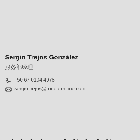
null
to
parameter
#1
($string)
of
type
Sergio Trejos González
string
服务部经理
is
+50 67 0104 4978
deprecated
sergio.trejos@
rondo-online.com
in
Drupal\rondo_contact\ContactService-
瑞
>Drupal\rondo_contact\
士
{closure}
龙
()
都
(line
（中