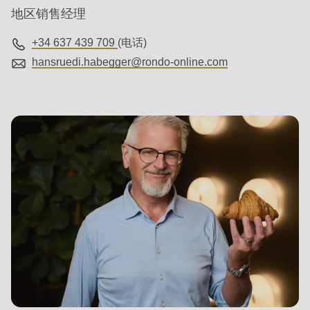
is
地区销售经理
deprecated
in
+34 637 439 709
(电话)
Drupal\rondo_contact\ContactService-
hansruedi.habegger@
rondo-online.com
>Drupal\rondo_contact\
{closure}
()
(line
597
of
modules/custom/rondo_contact/src/ContactService.php
).
Deprecated
function
:
mb_substr():
Passing