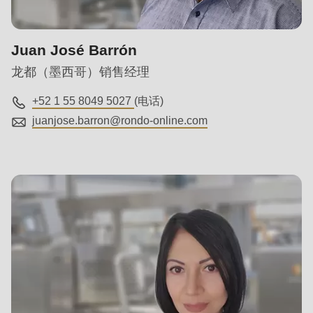
null
to
parameter
Juan José Barrón
#1
龙都（墨西哥）销售经理
($string)
+52 1 55 8049 5027
(电话)
of
juanjose.barron@
rondo-online.com
type
string
is
deprecated
in
Drupal\rondo_contact\ContactService-
>Drupal\rondo_contact\
{closure}
()
(line