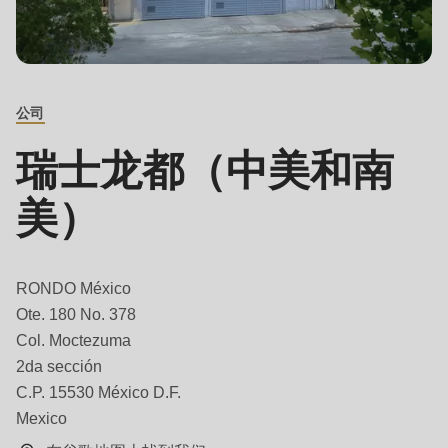
is
deprecated
主
Events
in
要
Newsletter
Drupal\rondo_contact\ContactService-
联
公司
>Drupal\rondo_contact\
系
United States · CN
{closure}
人
瑞士龙都（中美和南
()
(line
美）
592
of
modules/custom/rondo_contact/src/ContactService.php
).
RONDO México
Ote. 180 No. 378
Col. Moctezuma
Deprecated
2da sección
function
:
C.P. 15530 México D.F.
mb_substr():
Mexico
Passing