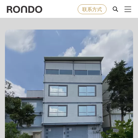
联系方式
Skip
to
Error
烘焙食品
Deprecated
main
message
function
:
content
机器&工业型设备
mb_substr():
Passing
null
解决方案
to
parameter
服务
#1
($string)
公司
of
type
string