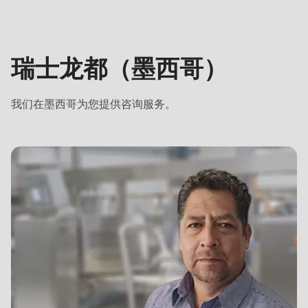
is
龙
deprecated
都
in
（墨
Drupal\rondo_contact\ContactService-
瑞士龙都（墨西哥）
西
>Drupal\rondo_contact\
哥）
{closure}
我们在墨西哥为您提供咨询服务。
()
(line
597
of
modules/custom/rondo_contact/src/ContactService.php
).
Deprecated
function
:
mb_substr():
Passing