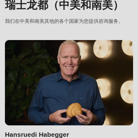
592
瑞士龙都（中美和南美）
美
of
和
modules/custom/rondo_contact/src/ContactService.php
).
我们在中美和南美其他的各个国家为您提供咨询服务。
南
美）
Deprecated
function
:
mb_substr():
Passing
null
to
parameter
#1
($string)
of
type
string
Hansruedi Habegger