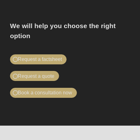
597
of
modules/custom/rondo_contact/src/ContactService.php
).
We will help you choose the right
option
Deprecated
function
:
mb_substr():
Request a factsheet
Passing
Find out all about the RONDO Dough-
null
Request a quote
how Services
to
Quote for RONDO Dough-how
parameter
Once you have submitted the form, you will receive an
Book a consultation now
Services
#1
email containing a download link for your PDF
Book a consultation now
($string)
Looking for a quote for the RONDO Dough-how
factsheet, which includes further information.
of
Looking for advice, or want to see RONDO machines
Services? Once you have completed the form, your
Company
Name
type
and lines in action? Then get in touch with us today:
local RONDO representative will contact you.
/
string
我想要……
Company