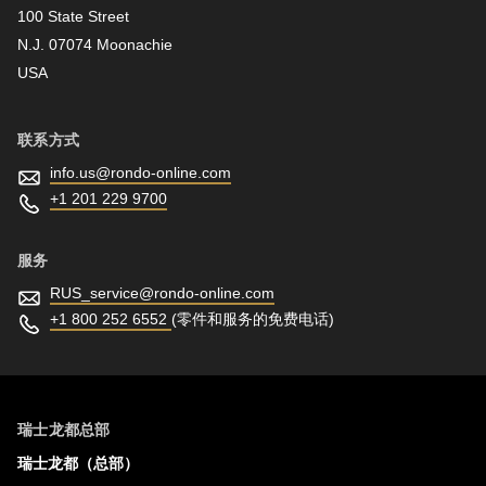
is
100 State Street
deprecated
N.J. 07074 Moonachie
新闻资讯
in
USA
Drupal\rondo_contact\ContactService-
>Drupal\rondo_contact\
联系方式
{closure}
info.us@
rondo-online.com
()
+1 201 229 9700
(line
597
服务
of
RUS_service@
rondo-online.com
modules/custom/rondo_contact/src/ContactService.php
).
+1 800 252 6552
(零件和服务的免费电话)
Deprecated
function
:
mb_substr():
瑞士龙都总部
Passing
瑞士龙都（总部）