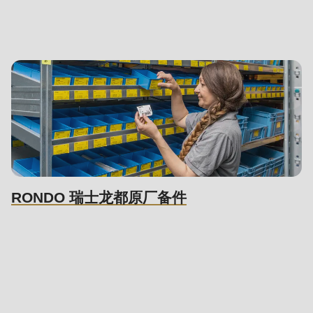
null
to
parameter
#1
($string)
of
type
string
is
deprecated
RONDO 瑞士龙都原厂备件
in
Drupal\rondo_contact\ContactService-
Contact
>Drupal\rondo_contact\
{closure}
()
(line