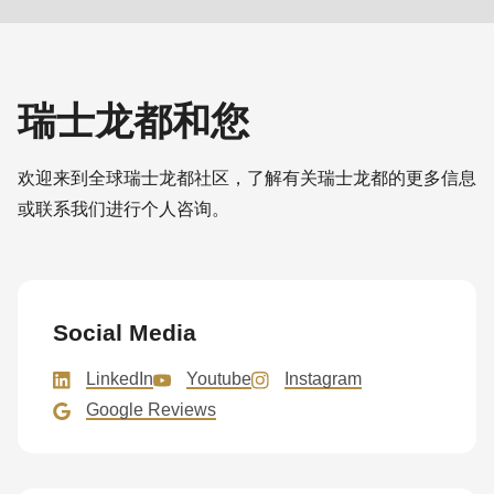
Newsletter-
E-
is
预约咨询
名字
Element*
Mail*
deprecated
莅临瑞士龙都参观指导
in
名字
Drupal\rondo_contact\ContactService-
瑞士龙都和您
您的公司信息
Unternehmen
姓氏
>Drupal\rondo_contact\
-
{closure}
欢迎来到全球瑞士龙都社区，了解有关瑞士龙都的更多信息
姓氏
Name
()
或联系我们进行个人咨询。
名字
-
E-Mail
(line
Vorname
592
E-Mail
-
of
姓氏
E-
modules/custom/rondo_contact/src/ContactService.php
).
订阅我们的新闻资讯，不错过任何有关瑞士龙都产
Social Media
Mail*
品的新消息。
订阅我们的新闻资讯，不错过任何有关瑞士龙都产
Deprecated
LinkedIn
Youtube
Instagram
Land
电子邮箱
品的新消息。
function
:
Google Reviews
mb_substr():
Land
Passing