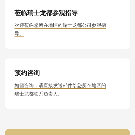
订阅我们的新闻资讯，不错过任何有关瑞士龙都产
null
品的新消息。
to
莅临瑞士龙都参观指导
I am interested in
parameter
国家
Process optimisation
欢迎莅临您所在地区的瑞士龙都公司参观指
#1
Product optimisation
导。
($string)
Training & consulting
of
State
Your message
type
string
is
电话
预约咨询
deprecated
如需咨询，请直接发送邮件给您所在地区的
in
瑞士龙都联系负责人。
Drupal\rondo_contact\ContactService-
您的留言
>Drupal\rondo_contact\
{closure}
()
(line