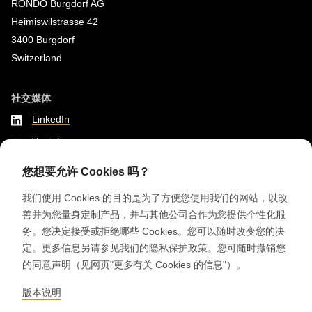
null
RONDO Burgdorf AG
Heimiswilstrasse 42
to
3400 Burgdorf
parameter
Switzerland
#1
($string)
社交媒体
of
LinkedIn
type
string
Youtube
is
Instagram
您想要允许 Cookies 吗？
deprecated
Google Reviews
in
我们使用 Cookies 的目的是为了方便您使用我们的网站，以改
善并为您量身定制产品，并与其他公司合作为您提供个性化服
Drupal\rondo_contact\ContactService-
© 2026 RONDO BURGDORF AG
务。您决定接受或拒绝哪些 Cookies。您可以随时改变您的决
>Drupal\rondo_contact\
定。更多信息另请参见我们的隐私保护政策。您可随时撤销您
{closure}
的同意声明（见网页"更多有关 Cookies 的信息"）。
般条款和条件 交付机器和设备
般条款和条件 RONDOCONNECT
()
般条款和条件 瑞士龙都原厂备件
版本说明
(line
GENERAL TERMS AND CONDITIONS OF PURCHASE