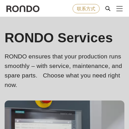
联系方式
Skip
to
Error
烘焙食品
RONDO Services
Deprecated
main
message
function
:
content
机器&工业型设备
mb_substr():
RONDO ensures that your production runs
Passing
smoothly – with service, maintenance, and
null
解决方案
to
spare parts. Choose what you need right
parameter
服务
now.
#1
($string)
公司
of
type
string