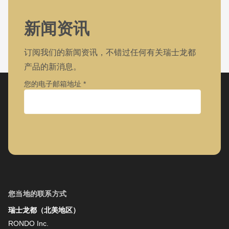
592
of
我已注意到隐私政策。
新闻资讯
modules/custom/rondo_contact/src/ContactService.php
).
订阅我们的新闻资讯，不错过任何有关瑞士龙都
Deprecated
产品的新消息。
function
:
您的电子邮箱地址
mb_substr():
Passing
null
公司
to
parameter
#1
名字
($string)
of
您当地的联系方式
type
瑞士龙都（北美地区）
姓氏
string
RONDO Inc.