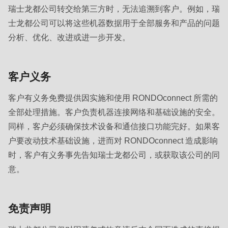
null
瑞士龙都公司转交给第三方时，无法追溯到客户。例如，瑞
to
士龙都公司可以将这些机器数据用于全部服务和产品的问题
parameter
分析、优化、改进或进一步开发。
#1
($string)
of
客户义务
type
客户有义务免费提供因实施和使用 RONDOconnect 所需的
string
全部处理措施。客户负责机器连接网络和基础设施的安全。
is
同样，客户必须确保技术设备和通信接口功能完好。如果客
deprecated
户要改动技术基础设施，进而对 RONDOconnect 造成影响
in
时，客户有义务事先告知瑞士龙都公司，或获取该公司的同
Drupal\rondo_contact\ContactService-
意。
>Drupal\rondo_contact\
{closure}
()
免责声明
(line