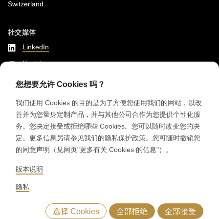
Switzerland
社交媒体
LinkedIn
Youtube
Instagram
您想要允许 Cookies 吗？
Google Reviews
我们使用 Cookies 的目的是为了方便您使用我们的网站，以改
善并为您量身定制产品，并与其他公司合作为您提供个性化服
© 2026 RONDO BURGDORF AG
务。您决定接受或拒绝哪些 Cookies。您可以随时改变您的决
定。更多信息另请参见我们的隐私保护政策。您可随时撤销您
的同意声明（见网页"更多有关 Cookies 的信息"）。
般条款和条件 交付机器和设备
般条款和条件 RONDOCONNECT
般条款和条件 瑞士龙都原厂备件
版本说明
GENERAL TERMS AND CONDITIONS OF PURCHASE
CODE OF CONDUCT
SUPPLIER CODE OF CONDUCT
隐私政策
版本说明
隐私
WHISTLEBLOWING (IT)
选择 Cookies
全部拒绝
全部接受