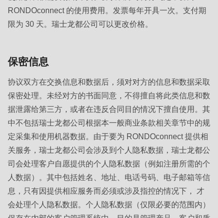
592
RONDOconnect 的使用费用。发票每年开具一次。支付期
of
限为 30 天。瑞士龙都公司可以更改价格。
modules/custom/rondo_contact/src/ContactService.php
).
Deprecated
保密信息
function
:
协议双方在交换信息和数据后，须对对方的信息和数据采取
mb_substr():
保密处理。未经对方的书面同意，不得擅自将此类信息和数
Passing
据泄露给第三方，或者在违反合同目的情况下擅自使用。其
null
中不包括瑞士龙都公司根据本一般商业条款相关章节中的规
to
定采集和使用机器数据。由于要为 RONDOconnect 提供相
parameter
关服务，瑞士龙都公司会涉及到个人隐私数据，瑞士龙都公
#1
司会处理客户自愿提供的个人隐私数据（例如注册所需的个
($string)
人数据）。其中包括姓名、地址、电话号码、电子邮箱等信
of
息，只有因提供相应服务而必须或涉及指控的情况下， 才
type
会处理个人隐私数据。个人隐私数据（仅限必要的范围内）
string
保存在内部的客户管理系统中，目的是管理产品、客户和质