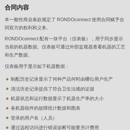
is
合同内容
deprecated
Events
in
本一般性商业条款规定了 RONDOconnect 使用合同赋予合
Newsletter
Drupal\rondo_contact\ContactService-
同双方的权利和义务。
>Drupal\rondo_contact\
United States · CN
RONDOconnect 配有一块平台（仪表板），用于同步显示
{closure}
当前的机器数据。仪表板可通过外部监视器查看机器的工艺
()
和生产数据。
(line
仪表板用于显示如下机器数据：
592
of
制配历史记录显示了何种产品何时由哪位用户生产
modules/custom/rondo_contact/src/ContactService.php
).
清洁历史记录提供了符合卫生法规的证据
机器状态和运行数据显示了机器生产率的大小
Deprecated
function
:
各机器组件的故障统计数据和图表
mb_substr():
登录的用户名（人员）
Passing
通过远程访问进行错误诊断可能要另计费用