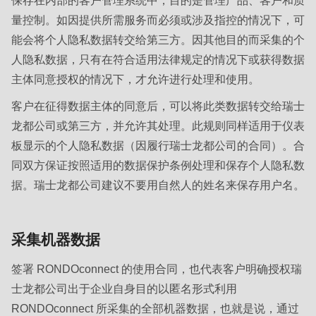
is
量控制。如因提供所需服务而必须或涉及指控的情况下，可
deprecated
能会将个人隐私数据转交给第三方。因其他目的而采集的个
in
人隐私数据，只有在符合适用法律规定的情况下或获得数据
Drupal\rondo_contact\ContactService-
主体同意授权的情况下，才允许进行处理和使用。
>Drupal\rondo_contact\
{closure}
客户在征得数据主体的同意后，可以将此类数据转交给瑞士
()
龙都公司或第三方，并允许其处理。此规则同样适用于仪表
(line
板显示的个人隐私数据（因履行瑞士龙都公司的合同）。合
597
同双方保证按照适用的数据保护条例处理和保存个人隐私数
of
据。瑞士龙都公司建议不要用自然人的姓名来保存用户名。
modules/custom/rondo_contact/src/ContactService.php
).
采集机器数据
Deprecated
function
:
签署 RONDOconnect 的使用合同，也代表客户明确授权瑞
mb_substr():
士龙都公司出于企业自身目的以匿名形式利用
Passing
RONDOconnect 所采集的全部机器数据，也就是说，通过