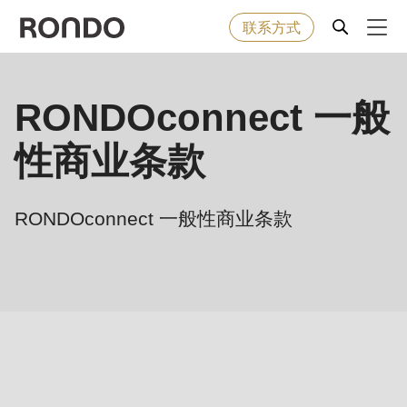
联系方式
Skip
to
Error
烘焙食品
RONDOconnect 一般
Deprecated
main
message
function
:
content
性商业条款
机器&工业型设备
mb_substr():
Passing
null
解决方案
RONDOconnect 一般性商业条款
to
parameter
服务
#1
($string)
公司
of
type
string