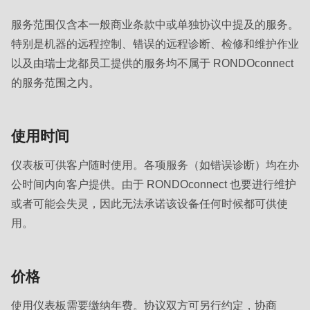
null
to
服务范围仅含本一般商业条款中或单独协议中提及的服务。
parameter
特别是机器的远程控制、错误的远程诊断、检修和维护作业
#1
以及由瑞士龙都员工提供的服务均不属于 RONDOconnect
($string)
的服务范围之内。
of
type
使用时间
string
is
仪表板可供客户随时使用。各项服务（如错误诊断）均在办
deprecated
公时间内向客户提供。由于 RONDOconnect 也要进行维护
in
或者可能会失灵，因此无法承诺该设备任何时候都可供使
Drupal\rondo_contact\ContactService-
用。
>Drupal\rondo_contact\
{closure}
()
价格
(line
使用仪表板需要缴纳年费。协议双方可另行约定，协商