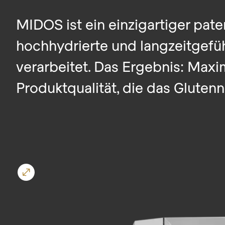
($string)
MIDOS ist ein einzigartiger pate
of
type
hochhydrierte und langzeitgefüh
string
verarbeitet. Das Ergebnis: Maxi
is
Produktqualität, die das Glutenn
deprecated
in
Drupal\rondo_contact\ContactService-
>Drupal\rondo_contact\
{closure}
()
(line
592
of