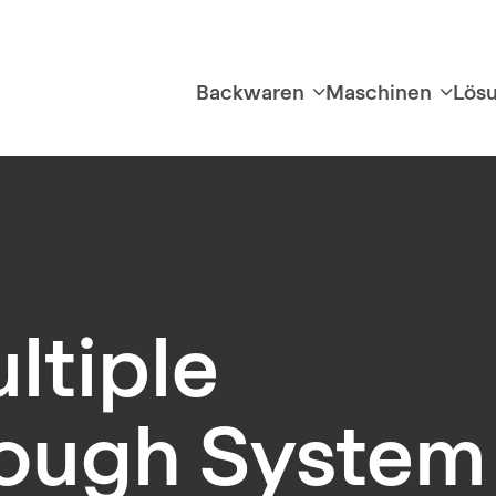
Backwaren
Maschinen
Lös
ltiple
Dough System