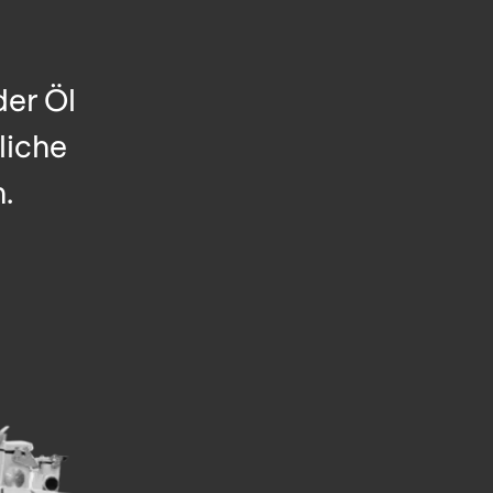
der Öl
liche
.