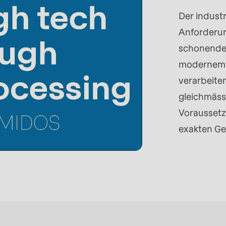
Der indust
Anforderun
schonenden
modernem H
verarbeite
gleichmässi
Voraussetz
exakten Ge