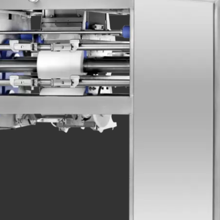
rvice.php
).