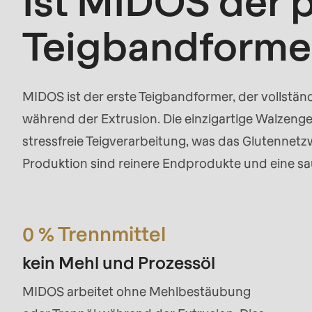
Ist MIDOS der 
mb_substr():
Teigbandforme
Passing
null
to
MIDOS ist der erste Teigbandformer, der vollstän
parameter
während der Extrusion. Die einzigartige Walzeng
#1
stressfreie Teigverarbeitung, was das Glutennetzw
($string)
Produktion sind reinere Endprodukte und eine 
of
type
string
0 % Trennmittel
is
deprecated
kein Mehl und Prozessöl
in
MIDOS arbeitet ohne Mehlbestäubung
Drupal\rondo_contact\ContactService-