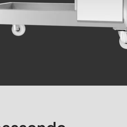
rvice.php
).