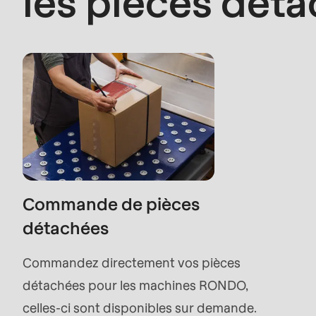
les pièces dét
modules/custom/rondo_contact/src/ContactSe
Deprecated
function
:
mb_substr():
Passing
null
to
parameter
Commande de pièces
#1
détachées
($string)
of
Commandez directement vos pièces
type
détachées pour les machines RONDO,
string
celles-ci sont disponibles sur demande.