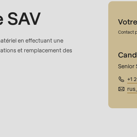
e SAV
Votre
rvice.php
).
Contact p
tériel en effectuant une
rations et remplacement des
Cand
Senior 
+1 
rus