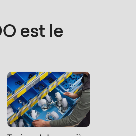
O est le
rvice.php
).