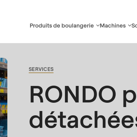
Produits de boulangerie
Machines
S
SERVICES
BREADCRUMB
RONDO p
détachées