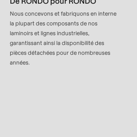
De RONDO pour RONDO
parameter
Nous concevons et fabriquons en interne
#1
la plupart des composants de nos
($string)
laminoirs et lignes industrielles,
of
garantissant ainsi la disponibilité des
type
pièces détachées pour de nombreuses
string
années.
is
deprecated
in
Drupal\rondo_contact\ContactService-
>Drupal\rondo_contact\
Contact
{closure}
()
(line