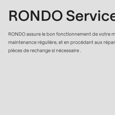
597
RONDO Servic
of
modules/custom/rondo_contact/src/ContactSe
RONDO assure le bon fonctionnement de votre ma
maintenance régulière, et en procédant aux répa
pièces de rechange si nécessaire .